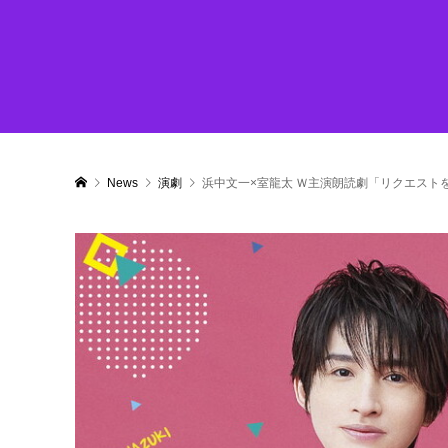
News
演劇
浜中文一×室龍太 Ｗ主演朗読劇「リクエスト