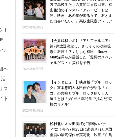
裳で高校生たちの質問に直接回答。福
山雅治のインスパイアムービーも公
開。映画『あの星が降る丘で、君とま
た出会いたい。』高校生限定プレミア
2026年8月8日
クト
舞
【会見取材レポ】『アリフォルニア』
第2弾放送決定し、さっそくの収録現
い』
場に激震！？くりぃむ有田、Snow
Man深澤らが震撼した「驚愕のスペシ
ャルゲスト」参戦を予告
団ヘ
2026年8月7日
て活
【インタビュー】映画版『ブルーロッ
ク』富本惣昭＆木田佳介が語る「エ
リス
ゴ」の共鳴とブルーロック的サッカー
イド
選手とは？約1年の猛特訓で挑んだ“究
極のリアル”
2026年8月6日
松村北斗＆今田美桜が“禁断のバデ
ィ”に！去る7月23日に逝去された東野
圭吾の最高傑作が実写化！映画『白鳥