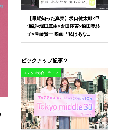
【最近知った真実】坂口健太郎×早
瀬憩×堀田真由×倉田瑛茉×原田美枝
子×滝藤賢一 映画『私はあな...
ピックアップ記事２
エンタメ総合・ライフ
＆