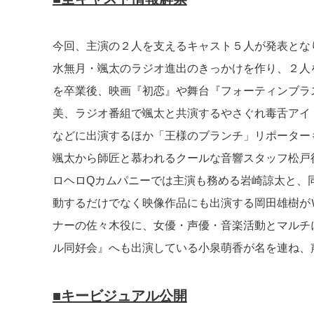
今回、主演の２人を支えるキャスト５人が発表とな
水無月・颯太のラジオ進出のきっかけを作り、２人
を卒業後、映画『初恋』や舞台『フォーティンブラ
美、ラジオ番組で颯太と共演するやさぐれ毒舌アイ
などに出演するほか「王様のブランチ」リポーター
颯太から師匠と慕われるクールな音響スタッフ松戸
ロヘロQカムパニーでは主演も務める岩崎諒太と、
動するだけでなく映像作品にも出演する岡田雄樹が
ナーの佐々木役に、女優・声優・音楽活動とマルチ
ル同好会』へも出演している小泉萌香が名を連ね、
■キービジュアル公開