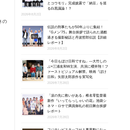
とコウモリ』完成披露で「納豆」を巡
る白黒議論！？
2026年8月2日
きの
伝説の刑事たちが50年ぶりに集結！
『Gメン’75』舞台挨拶で語られた過酷
過ぎる撮影秘話と丹波哲郎伝説【詳細
レポート】
2026年8月2日
「今日もぼけ日和ですね」―大竹しの
ぶ×三浦友和W主演、共演に櫻井翔！フ
ァーストビジュアル解禁。映画『ぼけ
日和』矢部太郎原作を実写化
2026年7月28日
「涙の先に救いがある」椎名零監督最
新作『いってらっしゃいの花』池袋シ
ネマ・ロサで満員御礼の初日舞台挨拶
レポート
2026年7月28日
フジテレビスタッフが人事異動になっ