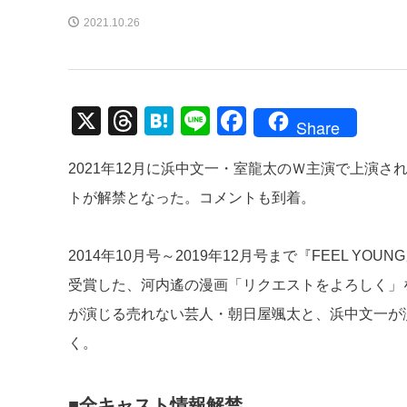
2021.10.26
X
T
H
Li
F
Share
hr
at
n
a
2021年12月に浜中文一・室龍太のＷ主演で上演
e
e
e
c
トが解禁となった。コメントも到着。
a
n
e
d
a
b
2014年10月号～2019年12月号まで『FEEL Y
s
o
受賞した、河内遙の漫画「リクエストをよろしく」
o
が演じる売れない芸人・朝日屋颯太と、浜中文一が
k
く。
■全キャスト情報解禁