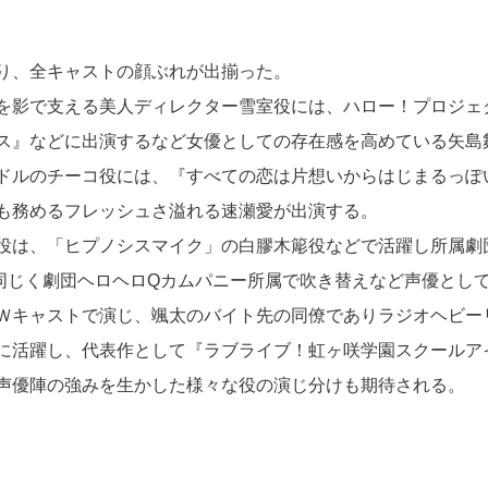
り、全キャストの顔ぶれが出揃った。
を影で支える美人ディレクター雪室役には、ハロー！プロジェ
ス』などに出演するなど女優としての存在感を高めている矢島
ドルのチーコ役には、『すべての恋は片想いからはじまるっぽ
も務めるフレッシュさ溢れる速瀬愛が出演する。
役は、「ヒプノシスマイク」の白膠木簓役などで活躍し所属劇
同じく劇団ヘロヘロQカムパニー所属で吹き替えなど声優とし
Ｗキャストで演じ、颯太のバイト先の同僚でありラジオヘビー
に活躍し、代表作として『ラブライブ！虹ヶ咲学園スクールア
声優陣の強みを生かした様々な役の演じ分けも期待される。