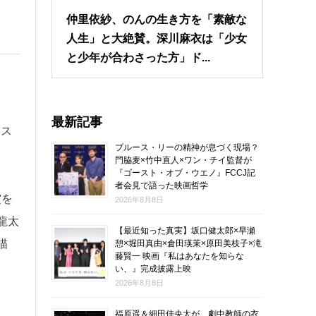
仲里依紗、のんの生き方を「素敵な
人生」と大絶賛。深川麻衣は「少女
と少年が合わさった方」ド...
最新記事
ャス
ブルース・リーの精神が息づく現場？
門脇麦×竹中直人×ワン・チイ監督が
『ゴースト・オブ・ウエノ』FCCJ記
者会見で語った映画哲学
賞を
2026年8月8日
龍太
【最近知った真実】坂口健太郎×早瀬
描
憩×堀田真由×倉田瑛茉×原田美枝子×滝
藤賢一 映画『私はあなたを知らな
い、』完成披露上映
2026年8月8日
福原遥＆細田佳央太が、劇中教師の衣