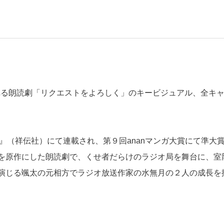
される朗読劇「リクエストをよろしく」のキービジュアル、全キ
OUNG』（祥伝社）にて連載され、第９回ananマンガ大賞にて準大
を原作にした朗読劇で、くせ者だらけのラジオ局を舞台に、室
演じる颯太の元相方でラジオ放送作家の水無月の２人の成長を