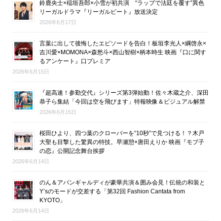
鈴鹿央士×稲垣吾郎×小雪が初共演 “ラップで法廷を覆す”異色
リーガルドラマ『リーガルビート』放送決定
2026年6月17日
言葉に出して後悔したエピソードを告白！板垣李光人×綱啓永×
吉川愛×MOMONA×森愁斗×西山智樹×柄本時生 映画『口に関す
るアンケート』口プレミア
2026年6月15日
『超高速！参勤交代』シリーズ第3弾始動！佐々木蔵之介、深田
恭子ら集結「今回は空を飛びます」特報映像＆ビジュアル解禁
2026年6月15日
桜田ひより、四つ葉のクローバーを“10秒”で見つける！？木戸
大聖も目撃した驚異の特技。早瀬憩×唐田えりか 映画『モブ子
の恋』公開記念舞台挨拶
2026年6月14日
のん＆アバンギャルディが豪華共演＆囲み会見！伝統の和装と
Y’sのモードが交差する「第32回 Fashion Cantata from
KYOTO」
2026年6月14日