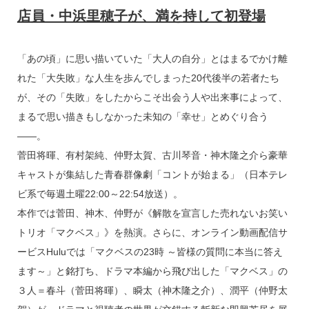
o
店員・中浜里穂子が、満を持して初登場
k
「あの頃」に思い描いていた「大人の自分」とはまるでかけ離
れた「大失敗」な人生を歩んでしまった20代後半の若者たち
が、その「失敗」をしたからこそ出会う人や出来事によって、
まるで思い描きもしなかった未知の「幸せ」とめぐり合う
――。
菅田将暉、有村架純、仲野太賀、古川琴音・神木隆之介ら豪華
キャストが集結した青春群像劇「コントが始まる」（日本テレ
ビ系で毎週土曜22:00～22:54放送）。
本作では菅田、神木、仲野が《解散を宣言した売れないお笑い
トリオ「マクベス」》を熱演。さらに、オンライン動画配信サ
ービスHuluでは「マクベスの23時 ～皆様の質問に本当に答え
ます～」と銘打ち、ドラマ本編から飛び出した「マクベス」の
３人＝春斗（菅田将暉）、瞬太（神木隆之介）、潤平（仲野太