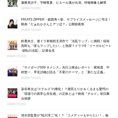
蓮佛美沙子、宇崎竜童、ピエール瀧が出演。特報映像も解禁
2026年7月26日
FRUITS ZIPPER・鎮西寿々歌、サプライズメッセージに号泣！
映画『だぁれかさんとアソぼ？』公開前夜祭
2026年7月24日
鈴鹿央士、連ドラ単独初主演作で「法廷ラップ」に挑戦！稲垣
吾郎も「僕もラップしたい」と熱望？ドラマ9「リーガルビート
-逆転の法廷-」記者会見
2026年7月23日
『サイボーグ009 ネメシス』先行上映会レポート：梶裕貴、中
村悠一、早見沙織が語る「不変のテーマ」と「新たな正義」
2026年7月22日
染谷将太は“ステルス”の権化！？唐田えりか＆くるまも驚愕の
「現場での異常な存在感」の正体とは？映画『チルド』初日舞
台挨拶
2026年7月22日
清水崇監督が“稲川淳二”化！？「コメディーもやりたい！」板