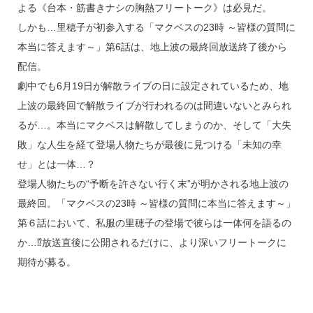
よる《台本・筋書きナシの胸熱フリートーク》は必見だ。
しかも…里穂子が初参入する「マクベスの23時 ～皆様の質問に
本当に答えます～」第6話は、地上波の最終回放送終了後から
配信。
劇中でも6月19日が解散ライブの日に設定されているため、地
上波の最終回で解散ライブが行われるのは間違いないとみられ
るが…。本当にマクベスは解散してしまうのか、そして「大失
敗」な人生を経て登場人物たちが最後に見つける「未知の幸
せ」とは一体…？
登場人物たちの“予断を許さない行く末”が明かされる地上波の
最終回。「マクベスの23時 ～皆様の質問に本当に答えます～」
第６話において、私服の里穂子の登場で彼らは一体何を語るの
か…⁉放送直後に公開されるだけに、より深いフリートークに
期待が募る。