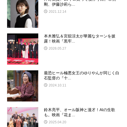
剛、伊藤沙莉ら...
2021.12.14
本木雅弘＆宮舘涼太が華麗なターンを披
露！映画『黒牢...
2026.05.27
最恐ヒール極悪女王のゆりやんが同じく白
石監督の『十...
2024.10.11
鈴木亮平、オール阪神と漫才！AIの生歌
も。映画『花ま...
2025.04.20