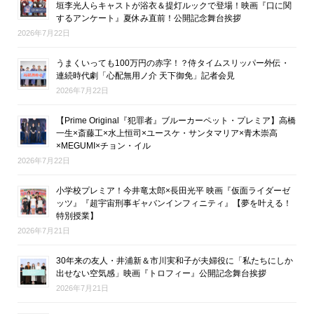
垣李光人らキャストが浴衣＆提灯ルックで登場！映画『口に関
するアンケート』夏休み直前！公開記念舞台挨拶
2026年7月22日
うまくいっても100万円の赤字！？侍タイムスリッパー外伝・
連続時代劇「心配無用ノ介 天下御免」記者会見
2026年7月22日
【Prime Original『犯罪者』ブルーカーペット・プレミア】高橋
一生×斎藤工×水上恒司×ユースケ・サンタマリア×青木崇高
×MEGUMI×チョン・イル
2026年7月22日
小学校プレミア！今井竜太郎×長田光平 映画『仮面ライダーゼ
ッツ』『超宇宙刑事ギャバンインフィニティ』【夢を叶える！
特別授業】
2026年7月21日
30年来の友人・井浦新＆市川実和子が夫婦役に「私たちにしか
出せない空気感」映画『トロフィー』公開記念舞台挨拶
2026年7月21日