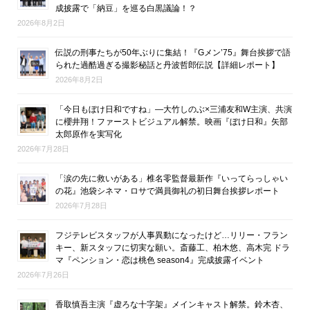
成披露で「納豆」を巡る白黒議論！？
2026年8月2日
伝説の刑事たちが50年ぶりに集結！『Gメン’75』舞台挨拶で語
られた過酷過ぎる撮影秘話と丹波哲郎伝説【詳細レポート】
2026年8月2日
「今日もぼけ日和ですね」―大竹しのぶ×三浦友和W主演、共演
に櫻井翔！ファーストビジュアル解禁。映画『ぼけ日和』矢部
太郎原作を実写化
2026年7月28日
「涙の先に救いがある」椎名零監督最新作『いってらっしゃい
の花』池袋シネマ・ロサで満員御礼の初日舞台挨拶レポート
2026年7月28日
フジテレビスタッフが人事異動になったけど…リリー・フラン
キー、新スタッフに切実な願い。斎藤工、柏木悠、高木完 ドラ
マ『ペンション・恋は桃色 season4』完成披露イベント
2026年7月26日
香取慎吾主演『虚ろな十字架』メインキャスト解禁。鈴木杏、