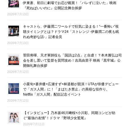
伊東蒼、初日に劇場でお忍び鑑賞！「バレずに泣いた」映画
『死ねばいいのに』公開記念舞台挨拶
2026年7月13日
キャストら、伊藤潤二ワールドで狂気に染まる！“一番怖い”視
聴タイミングとは？ドラマ24「ストレンジ -伊藤潤二の夜も眠
れぬ奇妙な話-」記者会見
2026年7月13日
菅田将暉、天才軍師役も「国語は2点」と自虐！？本木雅弘は司
会を差し置いて監督を質問攻め！吉高由里子 映画『黒牢城』公
開御礼舞台挨拶
2026年7月12日
小栗旬×蒼井優×広瀬すず×林遣都が競演！UTAが俳優デビュー
で「ガス人間」に！「まばたき禁止」の異様な役作り。
Netflix「ガス人間」配信記念イベント
2026年7月12日
【インタビュー】乃木坂46川﨑桜×小川彩、同期コンビが紡
ぐ“最強の友情”！ドラマ『野球少女鷲尾』
2026年7月11日