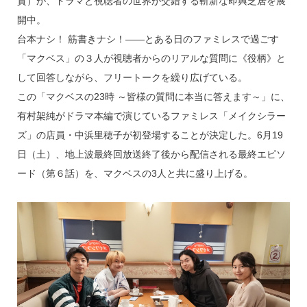
賀）が、ドラマと視聴者の世界が交錯する斬新な即興芝居を展
開中。
台本ナシ！ 筋書きナシ！――とある日のファミレスで過ごす
「マクベス」の３人が視聴者からのリアルな質問に《役柄》と
して回答しながら、フリートークを繰り広げている。
この「マクベスの23時 ～皆様の質問に本当に答えます～」に、
有村架純がドラマ本編で演じているファミレス「メイクシラー
ズ」の店員・中浜里穂子が初登場することが決定した。6月19
日（土）、地上波最終回放送終了後から配信される最終エピソ
ード（第６話）を、マクベスの3人と共に盛り上げる。