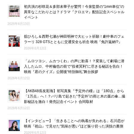
初共演の杉咲花＆多部未華子が驚愕！今泉監督の“1mm単位”の
異常なこだわりとは？ドラマ『クロエマ』配信記念スペシャル
イベント
2026年6月13日
舘ひろし＆西野七瀬が神田明神で大ヒット祈願！劇中車のフェ
ラーリ 328 GTSとともに交通安全も祈念 映画『免許返納!?』
2026年6月12日
「ムロツヨシ、ムカつくわ」の声に歓喜！？変装して劇場に潜
入したムロ、中村倫也の前で“役者冥利”に尽きる秘話を告白！
映画『君のクイズ』公開後“特別御礼”舞台挨拶
2026年6月12日
【AKB48長友彩海】初写真集『予定外の瞳』は「180点」から
「1万点」へ！？バリ島で起きた“予定外”の雨と木の葉の傘…撮
影秘話を激白！発売記念イベント 合同取材
2026年6月12日
【インタビュー】「生きることへの執着が失われる」石川恋が
映画『祝山』で見せた“気味が悪い”ほど振り切った演技の裏側
2026年6月12日