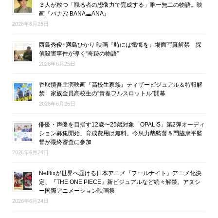
３人が放つ「観る者の想像力で完成する」唯一無二の物語。映
画『バナ穴 BANA🕳ANA』
2026年6月25日
西島秀俊×満島ひかり 映画『時には懺悔を』場面写真解禁 探
偵殺害事件が導く“奇跡の物語”
2026年6月25日
香取慎吾主演映画『高校生家族』ティザービジュアル＆特報解
禁 家族全員高校生の“青春フルスロットル”開幕
2026年6月25日
俳優・声優を目指す12歳〜25歳対象「OPALIS」第2弾オーディ
ション募集開始、育成費用は無料。今泉力哉監督＆門脇康平監
督が最終審査に参加
2026年6月24日
Netflixが世界へ届ける日本アニメ『フールナイト』アニメ化決
定、『THE ONE PIECE』新ビジュアルなど続々解禁。アヌシ
ー国際アニメーション映画祭
2026年6月24日