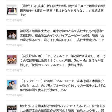
【最近知った真実】坂口健太郎×早瀬憩×堀田真由×倉田瑛茉×原
田美枝子×滝藤賢一 映画『私はあなたを知らない、』完成披露
上映
2026年8月8日
福原遥＆細田佳央太が、劇中教師の衣裳で高校生たちの質問に
直接回答。福山雅治のインスパイアムービーも公開。映画『あ
の星が降る丘で、君とまた出会いたい。』高校生限定プレミア
2026年8月8日
【会見取材レポ】『アリフォルニア』第2弾放送決定し、さっそ
くの収録現場に激震！？くりぃむ有田、Snow Man深澤らが震
撼した「驚愕のスペシャルゲスト」参戦を予告
2026年8月7日
【インタビュー】映画版『ブルーロック』富本惣昭＆木田佳介
が語る「エゴ」の共鳴とブルーロック的サッカー選手とは？約1
年の猛特訓で挑んだ“究極のリアル”
2026年8月6日
松村北斗＆今田美桜が“禁断のバディ”に！去る7月23日に逝去さ
れた東野圭吾の最高傑作が実写化！映画『白鳥とコウモリ』完