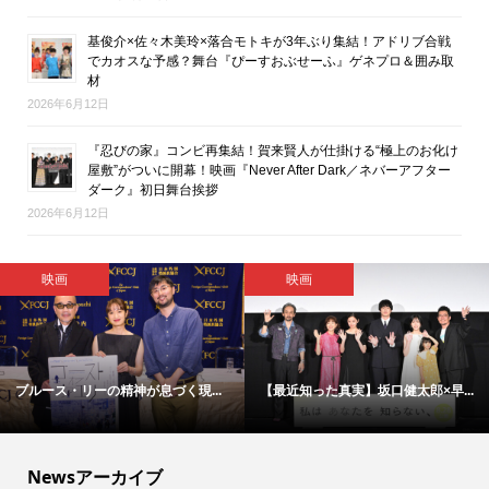
基俊介×佐々木美玲×落合モトキが3年ぶり集結！アドリブ合戦
でカオスな予感？舞台『ぴーすおぶせーふ』ゲネプロ＆囲み取
材
2026年6月12日
『忍びの家』コンビ再集結！賀来賢人が仕掛ける“極上のお化け
屋敷”がついに開幕！映画『Never After Dark／ネバーアフター
ダーク』初日舞台挨拶
2026年6月12日
映画
エンタメ総合・ライフ
福原遥＆細田佳央太が、劇中教師...
【会見取材レポ】『アリフォルニ...
Newsアーカイブ