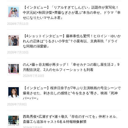
【インタビュー】「リアルすぎてしんどい」話題作が実写化！
中沢元紀×秋田汐梨×齊藤なぎさが選ぶ“本当の幸せ。ドラマ『幸
せになりたいマサムネ君』
2026年7月11日
【4ショットインタビュー】藤林泰也も驚愕！ヒロイン・ゆいか
れんの正体は“うるさい小学生”？小栗有以、京典和玖『ドライ
な同期の溺愛癖』
2026年7月10日
のん×藤ヶ谷太輔が再タッグ！「幸せカナコの殺し屋生活２」9
月配信決定、2人のセルフィーショットも到着
2026年7月10日
【インタビュー】桜井日奈子が7年ぶり主演映画の号泣シーンで
爆発させた、剥き出しの感情と“今を生きる”尊さ。映画『死神
バーバー』
2026年7月8日
西島秀俊×広瀬すず×瀬々敬久『存在のすべてを』仲村トオル、
斎藤工ら追加キャスト6名＆特報映像解禁
2026年7月8日