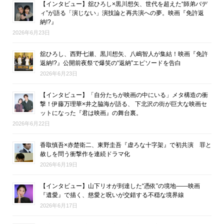
【インタビュー】舘ひろし×黒川想矢、世代を超えた“師弟バデ
ィ”が語る「演じない」演技論と再共演への夢。映画『免許返
納!?』
2026年6月23日
舘ひろし、西野七瀬、黒川想矢、八嶋智人が集結！映画『免許
返納!?』公開前夜祭で爆笑の“返納”エピソードを告白
2026年6月23日
【インタビュー】「自分たちが映画の中にいる」メタ構造の衝
撃！伊藤万理華×井之脇海が語る、 下北沢の街が巨大な映画セ
ットになった『君は映画』の舞台裏。
2026年6月22日
香取慎吾×赤楚衛二、東野圭吾『虚ろな十字架』で初共演 罪と
赦しを問う衝撃作を連続ドラマ化
2026年6月19日
【インタビュー】山下リオが到達した“憑依”の境地――映画
『遺愛』で描く、慈愛と呪いが交錯する不穏な境界線
2026年6月17日