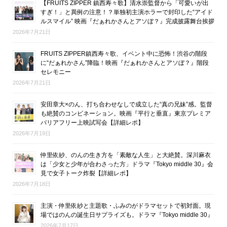
【FRUITS ZIPPER 鎮西寿々歌】清水崇監督から「可愛いが出
すぎ！」と異例の注意！？単独初主演ホラーで封印した“アイド
ルスマイル” 映画『だぁれかさんとアソぼ？』完成披露舞台挨拶
2026年7月21日
FRUITS ZIPPER鎮西寿々歌、イベント中に恐怖！渋谷の階段
に“だぁれかさん”降臨！映画『だぁれかさんとアソぼ？』階段
セレモニー
2026年7月21日
安田章大×のん、打ち合わせなしで成立した“真の兄妹”感。監督
も絶賛のコンビネーション。映画『平行と垂直』東京プレミア
バリアフリー上映試写会【詳細レポ】
2026年7月19日
仲里依紗、のんの生き方を「素敵な人生」と大絶賛。深川麻衣
は「少女と少年が合わさった方」ドラマ『Tokyo middle 30』会
見で女子トーク炸裂【詳細レポ】
2026年7月18日
主演・仲里依紗と主題歌・ふみのがドラマセットで初対面。現
場ではのんの誕生日サプライズも。ドラマ『Tokyo middle 30』
2026年7月17日