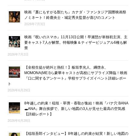
映画『藁にもすがる獣たち』カナダ・ファンタジア国際映画祭
ノミネート！鈴鹿央士・城定秀夫監督が喜びのコメント
2026年7月3日
映画『呪いのスマホ』11月13日公開！早瀬憩が単独初主演、主
要キャスト7人が解禁。特報映像＆ティザービジュアル6種も解
禁
2026年7月2日
【全校生徒が絶叫と熱狂！】板垣李光人、綱啓永、
MOMONA(ME:I)ら豪華キャストが高校にサプライズ降臨！映画
『口に関するアンケート』学校サプライズイベント詳細レポー
ト
2026年6月29日
8年越しの約束！稲垣・草彅・香取が集結！映画『バナ穴 BANA
🕳ANA』舞台挨拶で、新しい地図の3人が見せた最高の空気感
【詳細レポート】
2026年6月28日
【稲垣吾郎インタビュー】8年越しの約束が結実！新しい地図の