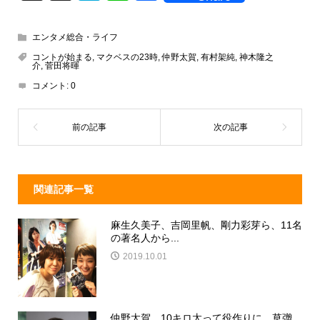
hr
at
n
a
e
e
e
c
エンタメ総合・ライフ
a
n
e
コントが始まる
,
マクベスの23時
,
仲野太賀
,
有村架純
,
神木隆之
介
,
菅田将暉
d
a
b
コメント:
0
s
o
o
k
関連記事一覧
麻生久美子、吉岡里帆、剛力彩芽ら、11名
の著名人から...
2019.10.01
仲野太賀、10キロ太って役作りに。草彅