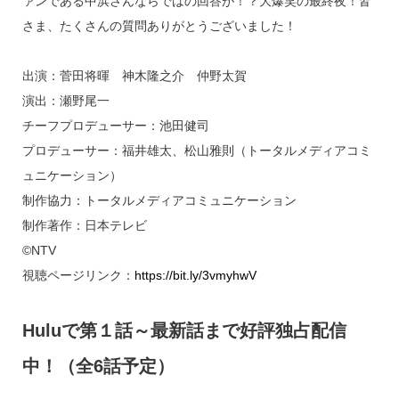
ァンである中浜さんならではの回答が！？大爆笑の最終夜！皆
さま、たくさんの質問ありがとうございました！
出演：菅田将暉 神木隆之介 仲野太賀
演出：瀬野尾一
チーフプロデューサー：池田健司
プロデューサー：福井雄太、松山雅則（トータルメディアコミ
ュニケーション）
制作協力：トータルメディアコミュニケーション
制作著作：日本テレビ
©NTV
視聴ページリンク：
https://bit.ly/3vmyhwV
Huluで第１話～最新話まで好評独占配信
中！（全6話予定）