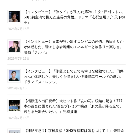
【インタビュー】『侍タイ』が生んだ第2の主役・田村ツトム。
50代初主演で挑んだ座長の覚悟。ドラマ『心配無用ノ介 天下御
免』
2026年7月16日
【インタビュー】日常が狂い出すコンビニの恐怖。唐田えりか
が体感した、瑞々しき岩崎組のエネルギーと物作りの楽しさ。
映画『チルド』
2026年7月16日
【インタビュー】「俳優としてとても幸せな経験でした」円井
わんが体感した、美しくも悍ましい伊藤潤二ワールドの魅力。
ドラマ『ストレンジ』
2026年7月16日
【福原遥＆出口夏希】大ヒット作『あの花』続編に驚き！777
本の百合に囲まれた“百合プレミア” 映画『あの星が降る丘で、
君とまた出会いたい。』完成披露
2026年7月13日
【凍結注意!?】京極夏彦「SNS投稿時は気をつけて！」 奈緒＆