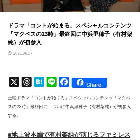
ドラマ「コントが始まる」スペシャルコンテンツ
「マクベスの23時」最終回に中浜里穂子（有村架
純）が初参入
2021.06.17
X
T
H
Li
F
Share
hr
at
n
a
土曜ドラマ「コントが始まる」スペシャルコンテンツ「マクベ
e
e
e
c
スの23時」最終回に、ついに中浜里穂子（有村架純）が初参入
a
n
e
する。
d
a
b
s
o
■地上波本編で有村架純が演じるファミレス