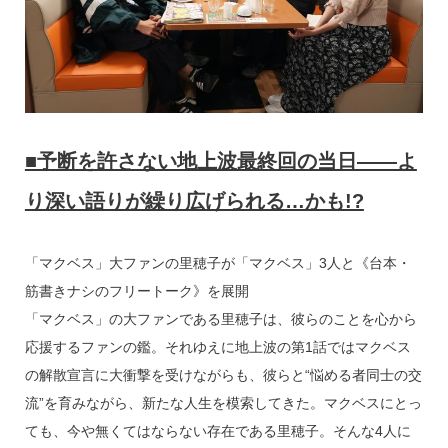
■予断を許さない地上波最終回の当日――よ
り深い語りが繰り広げられる…かも!?
「マクベス」大ファンの里穂子が「マクベス」3人と《台本・
筋書きナシのフリートーク》を展開
「マクベス」の大ファンである里穂子は、彼らのことを心から
応援するファンの鑑。それゆえに地上波の第1話ではマクベス
の解散宣言に大衝撃を受けながらも、彼らと“悩める者同士の交
流”を育みながら、新たな人生を模索してきた。マクベスにとっ
ても、今や無くてはならない存在である里穂子。そんな4人に