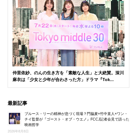
仲里依紗、のんの生き方を「素敵な人生」と大絶賛。深川
麻衣は「少女と少年が合わさった方」ドラマ『Tok...
最新記事
ブルース・リーの精神が息づく現場？門脇麦×竹中直人×ワン・
チイ監督が『ゴースト・オブ・ウエノ』FCCJ記者会見で語った
映画哲学
2026年8月8日