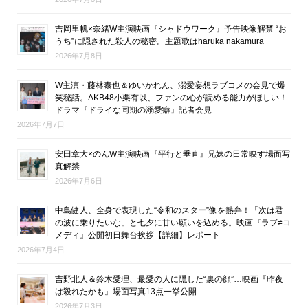
吉岡里帆×奈緒W主演映画『シャドウワーク』予告映像解禁 “お
うち”に隠された殺人の秘密。主題歌はharuka nakamura
2026年7月8日
W主演・藤林泰也＆ゆいかれん、溺愛妄想ラブコメの会見で爆
笑秘話。AKB48小栗有以、ファンの心が読める能力がほしい！
ドラマ『ドライな同期の溺愛癖』記者会見
2026年7月7日
安田章大×のんW主演映画『平行と垂直』兄妹の日常映す場面写
真解禁
2026年7月6日
中島健人、全身で表現した“令和のスター”像を熱弁！「次は君
の波に乗りたいな」と七夕に甘い願いを込める。映画『ラブ≠コ
メディ』公開初日舞台挨拶【詳細】レポート
2026年7月4日
吉野北人＆鈴木愛理、最愛の人に隠した“裏の顔”…映画『昨夜
は殺れたかも』場面写真13点一挙公開
2026年7月3日