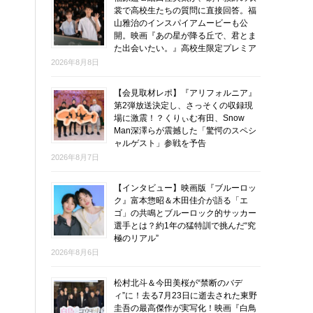
裳で高校生たちの質問に直接回答。福
山雅治のインスパイアムービーも公
開。映画『あの星が降る丘で、君とま
た出会いたい。』高校生限定プレミア
2026年8月8日
【会見取材レポ】『アリフォルニア』
第2弾放送決定し、さっそくの収録現
場に激震！？くりぃむ有田、Snow
Man深澤らが震撼した「驚愕のスペシ
ャルゲスト」参戦を予告
2026年8月7日
【インタビュー】映画版『ブルーロッ
ク』富本惣昭＆木田佳介が語る「エ
ゴ」の共鳴とブルーロック的サッカー
選手とは？約1年の猛特訓で挑んだ“究
極のリアル”
2026年8月6日
松村北斗＆今田美桜が“禁断のバデ
ィ”に！去る7月23日に逝去された東野
圭吾の最高傑作が実写化！映画『白鳥