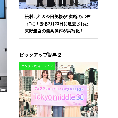
松村北斗＆今田美桜が“禁断のバデ
ィ”に！去る7月23日に逝去された
東野圭吾の最高傑作が実写化！...
ピックアップ記事２
エンタメ総合・ライフ