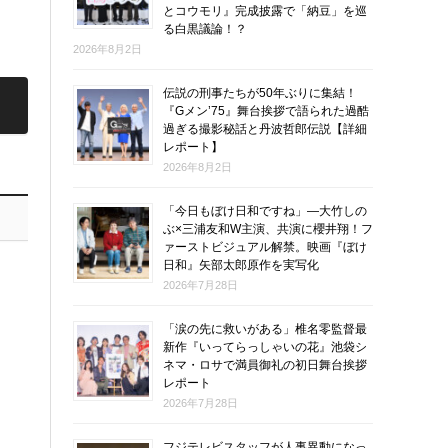
とコウモリ』完成披露で「納豆」を巡
る白黒議論！？
2026年8月2日
伝説の刑事たちが50年ぶりに集結！
『Gメン’75』舞台挨拶で語られた過酷
過ぎる撮影秘話と丹波哲郎伝説【詳細
レポート】
2026年8月2日
「今日もぼけ日和ですね」―大竹しの
ぶ×三浦友和W主演、共演に櫻井翔！フ
ァーストビジュアル解禁。映画『ぼけ
日和』矢部太郎原作を実写化
2026年7月28日
「涙の先に救いがある」椎名零監督最
新作『いってらっしゃいの花』池袋シ
ネマ・ロサで満員御礼の初日舞台挨拶
レポート
2026年7月28日
フジテレビスタッフが人事異動になっ