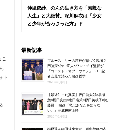
仲里依紗、のんの生き方を「素敵な
人生」と大絶賛。深川麻衣は「少女
と少年が合わさった方」ド...
最新記事
るこ
ブルース・リーの精神が息づく現場？
門脇麦×竹中直人×ワン・チイ監督が
あ
『ゴースト・オブ・ウエノ』FCCJ記
者会見で語った映画哲学
ォト
2026年8月8日
【最近知った真実】坂口健太郎×早瀬
憩×堀田真由×倉田瑛茉×原田美枝子×滝
る
藤賢一 映画『私はあなたを知らな
い、』完成披露上映
2026年8月8日
福原遥＆細田佳央太が、劇中教師の衣