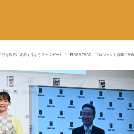
芸を現代に定着するようアップデート『「FUKUI TRAD」プロジェクト新商品発