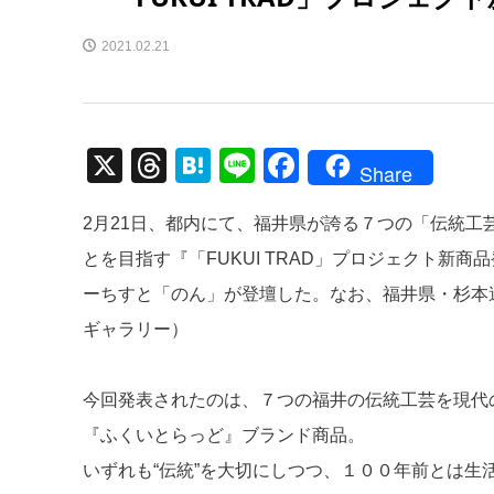
2021.02.21
X
T
H
Li
F
Share
hr
at
n
a
2月21日、都内にて、福井県が誇る７つの「伝統
e
e
e
c
とを目指す『「FUKUI TRAD」プロジェクト新
a
n
e
ーちすと「のん」が登壇した。なお、福井県・杉本
d
a
b
ギャラリー）
s
o
o
今回発表されたのは、７つの福井の伝統工芸を現代
k
『ふくいとらっど』ブランド商品。
いずれも“伝統”を大切にしつつ、１００年前とは生