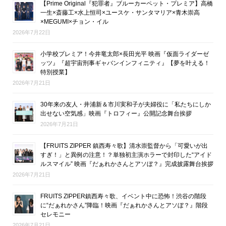
【Prime Original『犯罪者』ブルーカーペット・プレミア】高橋
一生×斎藤工×水上恒司×ユースケ・サンタマリア×青木崇高
×MEGUMI×チョン・イル
2026年7月22日
小学校プレミア！今井竜太郎×長田光平 映画『仮面ライダーゼ
ッツ』『超宇宙刑事ギャバンインフィニティ』【夢を叶える！
特別授業】
2026年7月21日
30年来の友人・井浦新＆市川実和子が夫婦役に「私たちにしか
出せない空気感」映画『トロフィー』公開記念舞台挨拶
2026年7月21日
【FRUITS ZIPPER 鎮西寿々歌】清水崇監督から「可愛いが出
すぎ！」と異例の注意！？単独初主演ホラーで封印した“アイド
ルスマイル” 映画『だぁれかさんとアソぼ？』完成披露舞台挨拶
2026年7月21日
FRUITS ZIPPER鎮西寿々歌、イベント中に恐怖！渋谷の階段
に“だぁれかさん”降臨！映画『だぁれかさんとアソぼ？』階段
セレモニー
2026年7月21日