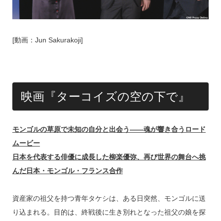
[動画：Jun Sakurakoji]
映画『ターコイズの空の下で』
モンゴルの草原で未知の自分と出会う――魂が響き合うロード
ムービー
日本を代表する俳優に成長した柳楽優弥、再び世界の舞台へ挑
んだ日本・モンゴル・フランス合作
資産家の祖父を持つ青年タケシは、ある日突然、モンゴルに送
り込まれる。目的は、終戦後に生き別れとなった祖父の娘を探