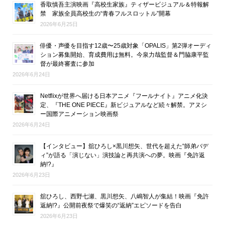
香取慎吾主演映画『高校生家族』ティザービジュアル＆特報解
禁 家族全員高校生の“青春フルスロットル”開幕
2026年6月25日
俳優・声優を目指す12歳〜25歳対象「OPALIS」第2弾オーディ
ション募集開始、育成費用は無料。今泉力哉監督＆門脇康平監
督が最終審査に参加
2026年6月24日
Netflixが世界へ届ける日本アニメ『フールナイト』アニメ化決
定、『THE ONE PIECE』新ビジュアルなど続々解禁。アヌシ
ー国際アニメーション映画祭
2026年6月24日
【インタビュー】舘ひろし×黒川想矢、世代を超えた“師弟バデ
ィ”が語る「演じない」演技論と再共演への夢。映画『免許返
納!?』
2026年6月23日
舘ひろし、西野七瀬、黒川想矢、八嶋智人が集結！映画『免許
返納!?』公開前夜祭で爆笑の“返納”エピソードを告白
2026年6月23日