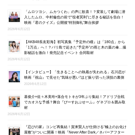
「ムロツヨシ、ムカつくわ」の声に歓喜！？変装して劇場に潜
入したムロ、中村倫也の前で“役者冥利”に尽きる秘話を告白！
映画『君のクイズ』公開後“特別御礼”舞台挨拶
2026年6月12日
【AKB48長友彩海】初写真集『予定外の瞳』は「180点」から
「1万点」へ！？バリ島で起きた“予定外”の雨と木の葉の傘…撮
影秘話を激白！発売記念イベント 合同取材
2026年6月12日
【インタビュー】「生きることへの執着が失われる」石川恋が
映画『祝山』で見せた“気味が悪い”ほど振り切った演技の裏側
2026年6月12日
基俊介×佐々木美玲×落合モトキが3年ぶり集結！アドリブ合戦
でカオスな予感？舞台『ぴーすおぶせーふ』ゲネプロ＆囲み取
材
2026年6月12日
『忍びの家』コンビ再集結！賀来賢人が仕掛ける“極上のお化け
屋敷”がついに開幕！映画『Never After Dark／ネバーアフター