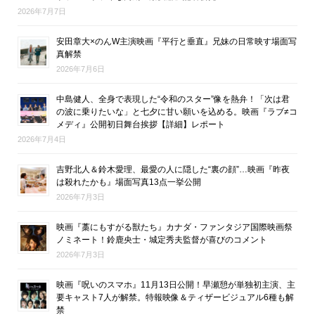
2026年7月7日
安田章大×のんW主演映画『平行と垂直』兄妹の日常映す場面写
真解禁
2026年7月6日
中島健人、全身で表現した“令和のスター”像を熱弁！「次は君
の波に乗りたいな」と七夕に甘い願いを込める。映画『ラブ≠コ
メディ』公開初日舞台挨拶【詳細】レポート
2026年7月4日
吉野北人＆鈴木愛理、最愛の人に隠した“裏の顔”…映画『昨夜
は殺れたかも』場面写真13点一挙公開
2026年7月3日
映画『藁にもすがる獣たち』カナダ・ファンタジア国際映画祭
ノミネート！鈴鹿央士・城定秀夫監督が喜びのコメント
2026年7月3日
映画『呪いのスマホ』11月13日公開！早瀬憩が単独初主演、主
要キャスト7人が解禁。特報映像＆ティザービジュアル6種も解
禁