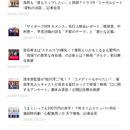
吾郎も「僕もラップしたい」と熱望？ドラマ9「リーガルビート
-逆転の法廷-」記者会見
2026年7月23日
『サイボーグ009 ネメシス』先行上映会レポート：梶裕貴、中
村悠一、早見沙織が語る「不変のテーマ」と「新たな正義」
2026年7月22日
染谷将太は“ステルス”の権化！？唐田えりか＆くるまも驚愕の
「現場での異常な存在感」の正体とは？映画『チルド』初日舞
台挨拶
2026年7月22日
清水崇監督が“稲川淳二”化！？「コメディーもやりたい！」板
垣李光人らキャストが浴衣＆提灯ルックで登場！映画『口に関
するアンケート』夏休み直前！公開記念舞台挨拶
2026年7月22日
うまくいっても100万円の赤字！？侍タイムスリッパー外伝・
連続時代劇「心配無用ノ介 天下御免」記者会見
2026年7月22日