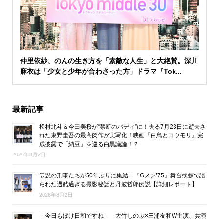
仲里依紗、のんの生き方を「素敵な人生」と大絶賛。深川
麻衣は「少女と少年が合わさった方」ドラマ『Tok...
最新記事
松村北斗＆今田美桜が“禁断のバディ”に！去る7月23日に逝去さ
れた東野圭吾の最高傑作が実写化！映画『白鳥とコウモリ』完
成披露で「納豆」を巡る白黒議論！？
2026年8月2日
伝説の刑事たちが50年ぶりに集結！『Gメン’75』舞台挨拶で語
られた過酷過ぎる撮影秘話と丹波哲郎伝説【詳細レポート】
2026年8月2日
「今日もぼけ日和ですね」―大竹しのぶ×三浦友和W主演、共演