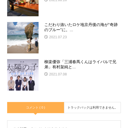
こだわり抜いたロケ地京丹後の海が“奇跡
のブルー”に。...
2021.07.23
柳楽優弥「三浦春馬くんはライバルで兄
弟」有村架純と...
2021.07.08
コメント ( 0 )
トラックバックは利用できません。