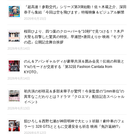
『超高速！参勤交代』シリーズ第3弾始動！佐々木蔵之介、深田
恭子ら集結「今回は空を飛びます」特報映像＆ビジュアル解禁
2026年6月15日
桜田ひより、四つ葉のクローバーを“10秒”で見つける！？木戸
大聖も目撃した驚異の特技。早瀬憩×唐田えりか 映画『モブ子
の恋』公開記念舞台挨拶
2026年6月14日
のん＆アバンギャルディが豪華共演＆囲み会見！伝統の和装と
Y’sのモードが交差する「第32回 Fashion Cantata from
KYOTO」
2026年6月14日
初共演の杉咲花＆多部未華子が驚愕！今泉監督の“1mm単位”の
異常なこだわりとは？ドラマ『クロエマ』配信記念スペシャル
イベント
2026年6月13日
舘ひろし＆西野七瀬が神田明神で大ヒット祈願！劇中車のフェ
ラーリ 328 GTSとともに交通安全も祈念 映画『免許返納!?』
2026年6月12日