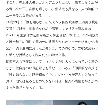
すこと。馬泥棒のモンゴル人アムラと出会い、果てしなく広が
る青い空の下、言葉も通じない、価値観も異なる二人の詩的で
ユーモラスな旅が始まる——。
14歳の時に『誰も知らない』でカンヌ国際映画祭主演男優賞を
受賞して以来、意欲的な作品で着実にキャリアを積み重ね、
2021年も主演作の公開が相次ぐ柳楽優弥。本作は、その演技力
と唯一無二の個性で国内外の映画人からオファーが絶えない柳
楽が、約３週間におよんだモンゴルでのロケで、20代の終わり
に新たな挑戦として臨んだ初の海外合作。
柳楽本人も本作について「（タケシが）大人になっていく道の
りが、僕自身の成長記録とも重なっている」「即興的な演技は
『誰も知らない』以来初めてで、このやり方が好き」と語って
おり、他では見ることのできない俳優・柳楽の表情と輝きがつ
まった作品となっている。