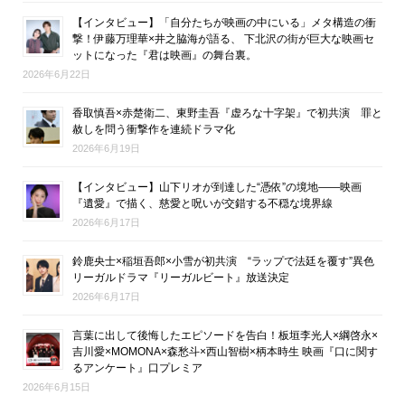
【インタビュー】「自分たちが映画の中にいる」メタ構造の衝
撃！伊藤万理華×井之脇海が語る、 下北沢の街が巨大な映画セ
ットになった『君は映画』の舞台裏。
2026年6月22日
香取慎吾×赤楚衛二、東野圭吾『虚ろな十字架』で初共演 罪と
赦しを問う衝撃作を連続ドラマ化
2026年6月19日
【インタビュー】山下リオが到達した“憑依”の境地――映画
『遺愛』で描く、慈愛と呪いが交錯する不穏な境界線
2026年6月17日
鈴鹿央士×稲垣吾郎×小雪が初共演 “ラップで法廷を覆す”異色
リーガルドラマ『リーガルビート』放送決定
2026年6月17日
言葉に出して後悔したエピソードを告白！板垣李光人×綱啓永×
吉川愛×MOMONA×森愁斗×西山智樹×柄本時生 映画『口に関す
るアンケート』口プレミア
2026年6月15日