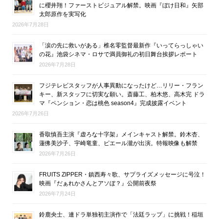
に櫻井翔！ファーストビジュアル解禁。映画『ぼけ日和』矢部
太郎原作を実写化
2026年7月28日
「涙の先に救いがある」椎名零監督最新作『いってらっしゃい
の花』池袋シネマ・ロサで満員御礼の初日舞台挨拶レポート
2026年7月28日
フジテレビスタッフが人事異動になったけど…リリー・フラン
キー、新スタッフに切実な願い。斎藤工、柏木悠、高木完 ドラ
マ『ペンション・恋は桃色 season4』完成披露イベント
2026年7月26日
香取慎吾主演『虚ろな十字架』メインキャスト解禁。鈴木杏、
蓮佛美沙子、宇崎竜童、ピエール瀧が出演。特報映像も解禁
2026年7月26日
FRUITS ZIPPER・鎮西寿々歌、サプライズメッセージに号泣！
映画『だぁれかさんとアソぼ？』公開前夜祭
2026年7月24日
鈴鹿央士、連ドラ単独初主演作で「法廷ラップ」に挑戦！稲垣