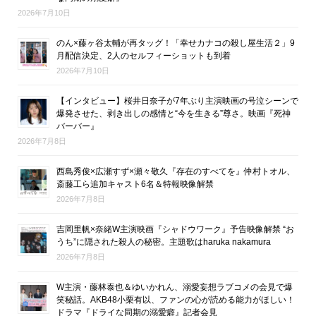
2026年7月10日
のん×藤ヶ谷太輔が再タッグ！「幸せカナコの殺し屋生活２」9
月配信決定、2人のセルフィーショットも到着
2026年7月10日
【インタビュー】桜井日奈子が7年ぶり主演映画の号泣シーンで
爆発させた、剥き出しの感情と“今を生きる”尊さ。映画『死神
バーバー』
2026年7月8日
西島秀俊×広瀬すず×瀬々敬久『存在のすべてを』仲村トオル、
斎藤工ら追加キャスト6名＆特報映像解禁
2026年7月8日
吉岡里帆×奈緒W主演映画『シャドウワーク』予告映像解禁 “お
うち”に隠された殺人の秘密。主題歌はharuka nakamura
2026年7月8日
W主演・藤林泰也＆ゆいかれん、溺愛妄想ラブコメの会見で爆
笑秘話。AKB48小栗有以、ファンの心が読める能力がほしい！
ドラマ『ドライな同期の溺愛癖』記者会見