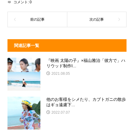
d
a
b
コメント:
0
s
o
o
k
関連記事一覧
『映画 太陽の子』×福山雅治「彼方で」ハ
リウッド制作I...
2021.08.05
他のお客様をシメたり、カブトガニの散歩
はギョ遠慮下...
2022.07.07