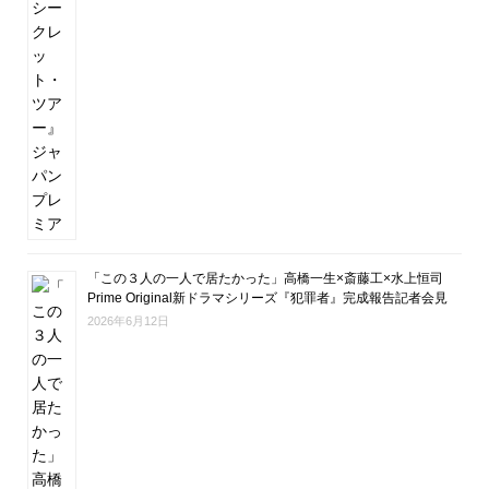
「この３人の一人で居たかった」高橋一生×斎藤工×水上恒司
Prime Original新ドラマシリーズ『犯罪者』完成報告記者会見
2026年6月12日