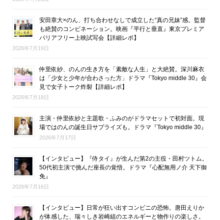
安田章大×のん、打ち合わせなしで成立した“真の兄妹”感。監督
も絶賛のコンビネーション。映画『平行と垂直』東京プレミア
バリアフリー上映試写会【詳細レポ】
2026年7月19日
仲里依紗、のんの生き方を「素敵な人生」と大絶賛。深川麻衣
は「少女と少年が合わさった方」ドラマ『Tokyo middle 30』会
見で女子トーク炸裂【詳細レポ】
2026年7月18日
主演・仲里依紗と主題歌・ふみのがドラマセットで初対面。現
場ではのんの誕生日サプライズも。ドラマ『Tokyo middle 30』
2026年7月17日
【インタビュー】『侍タイ』が生んだ第2の主役・田村ツトム。
50代初主演で挑んだ座長の覚悟。ドラマ『心配無用ノ介 天下御
免』
2026年7月16日
【インタビュー】日常が狂い出すコンビニの恐怖。唐田えりか
が体感した、瑞々しき岩崎組のエネルギーと物作りの楽しさ。