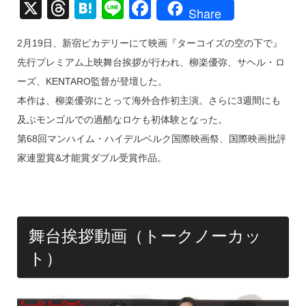
X
T
H
Li
F
Share
hr
at
n
a
2月19日、新宿ピカデリーにて映画『ターコイズの空の下で』
e
e
e
c
先行プレミアム上映舞台挨拶が行われ、柳楽優弥、サヘル・ロ
a
n
e
ーズ、KENTARO監督が登壇した。
d
a
b
本作は、柳楽優弥にとって海外合作初主演。さらに3週間にも
s
o
及ぶモンゴルでの過酷なロケも初体験となった。
o
第68回マンハイム・ハイデルベルク国際映画祭、国際映画批評
k
家連盟賞&才能賞ダブル受賞作品。
舞台挨拶動画（トークノーカッ
ト）