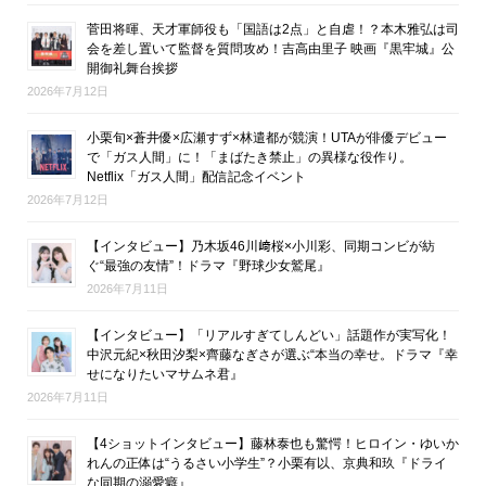
菅田将暉、天才軍師役も「国語は2点」と自虐！？本木雅弘は司
会を差し置いて監督を質問攻め！吉高由里子 映画『黒牢城』公
開御礼舞台挨拶
2026年7月12日
小栗旬×蒼井優×広瀬すず×林遣都が競演！UTAが俳優デビュー
で「ガス人間」に！「まばたき禁止」の異様な役作り。
Netflix「ガス人間」配信記念イベント
2026年7月12日
【インタビュー】乃木坂46川﨑桜×小川彩、同期コンビが紡
ぐ“最強の友情”！ドラマ『野球少女鷲尾』
2026年7月11日
【インタビュー】「リアルすぎてしんどい」話題作が実写化！
中沢元紀×秋田汐梨×齊藤なぎさが選ぶ“本当の幸せ。ドラマ『幸
せになりたいマサムネ君』
2026年7月11日
【4ショットインタビュー】藤林泰也も驚愕！ヒロイン・ゆいか
れんの正体は“うるさい小学生”？小栗有以、京典和玖『ドライ
な同期の溺愛癖』