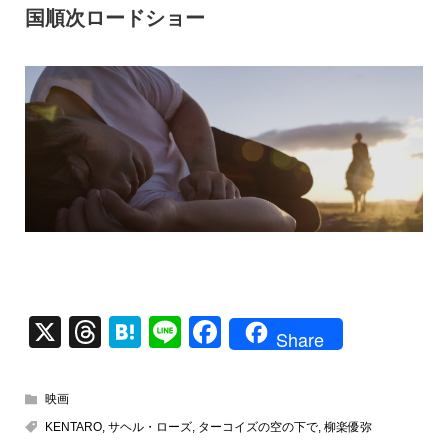
国順次ロードショー
X
T
H
Li
F
Share
hr
at
n
a
e
e
e
c
映画
a
n
e
KENTARO
,
サヘル・ローズ
,
ターコイズの空の下で
,
柳楽優弥