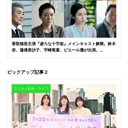
香取慎吾主演『虚ろな十字架』メインキャスト解禁。鈴木
杏、蓮佛美沙子、宇崎竜童、ピエール瀧が出演。...
ピックアップ記事２
エンタメ総合・ライフ