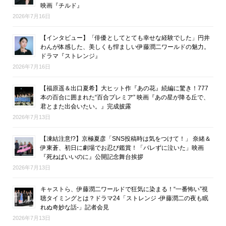
映画『チルド』
2026年7月16日
【インタビュー】「俳優としてとても幸せな経験でした」円井
わんが体感した、美しくも悍ましい伊藤潤二ワールドの魅力。
ドラマ『ストレンジ』
2026年7月16日
【福原遥＆出口夏希】大ヒット作『あの花』続編に驚き！777
本の百合に囲まれた“百合プレミア” 映画『あの星が降る丘で、
君とまた出会いたい。』完成披露
2026年7月13日
【凍結注意!?】京極夏彦「SNS投稿時は気をつけて！」 奈緒＆
伊東蒼、初日に劇場でお忍び鑑賞！「バレずに泣いた」映画
『死ねばいいのに』公開記念舞台挨拶
2026年7月13日
キャストら、伊藤潤二ワールドで狂気に染まる！“一番怖い”視
聴タイミングとは？ドラマ24「ストレンジ -伊藤潤二の夜も眠
れぬ奇妙な話-」記者会見
2026年7月13日