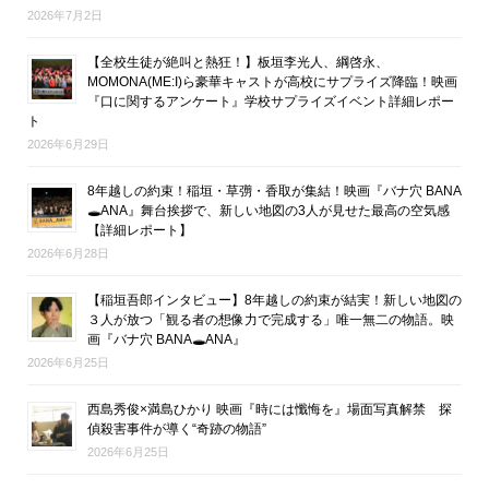
2026年7月2日
【全校生徒が絶叫と熱狂！】板垣李光人、綱啓永、
MOMONA(ME:I)ら豪華キャストが高校にサプライズ降臨！映画
『口に関するアンケート』学校サプライズイベント詳細レポー
ト
2026年6月29日
8年越しの約束！稲垣・草彅・香取が集結！映画『バナ穴 BANA
🕳ANA』舞台挨拶で、新しい地図の3人が見せた最高の空気感
【詳細レポート】
2026年6月28日
【稲垣吾郎インタビュー】8年越しの約束が結実！新しい地図の
３人が放つ「観る者の想像力で完成する」唯一無二の物語。映
画『バナ穴 BANA🕳ANA』
2026年6月25日
西島秀俊×満島ひかり 映画『時には懺悔を』場面写真解禁 探
偵殺害事件が導く“奇跡の物語”
2026年6月25日