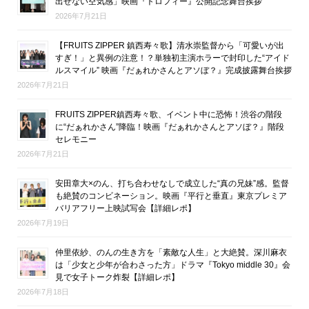
出せない空気感」映画『トロフィー』公開記念舞台挨拶
2026年7月21日
【FRUITS ZIPPER 鎮西寿々歌】清水崇監督から「可愛いが出
すぎ！」と異例の注意！？単独初主演ホラーで封印した“アイド
ルスマイル” 映画『だぁれかさんとアソぼ？』完成披露舞台挨拶
2026年7月21日
FRUITS ZIPPER鎮西寿々歌、イベント中に恐怖！渋谷の階段
に“だぁれかさん”降臨！映画『だぁれかさんとアソぼ？』階段
セレモニー
2026年7月21日
安田章大×のん、打ち合わせなしで成立した“真の兄妹”感。監督
も絶賛のコンビネーション。映画『平行と垂直』東京プレミア
バリアフリー上映試写会【詳細レポ】
2026年7月19日
仲里依紗、のんの生き方を「素敵な人生」と大絶賛。深川麻衣
は「少女と少年が合わさった方」ドラマ『Tokyo middle 30』会
見で女子トーク炸裂【詳細レポ】
2026年7月18日