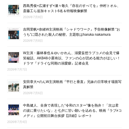
西島秀俊×広瀬すず×瀬々敬久『存在のすべてを』仲村トオル、
斎藤工ら追加キャスト6名＆特報映像解禁
2026年7月8日
吉岡里帆×奈緒W主演映画『シャドウワーク』予告映像解禁 “お
うち”に隠された殺人の秘密。主題歌はharuka nakamura
2026年7月8日
W主演・藤林泰也＆ゆいかれん、溺愛妄想ラブコメの会見で爆
笑秘話。AKB48小栗有以、ファンの心が読める能力がほしい！
ドラマ『ドライな同期の溺愛癖』記者会見
2026年7月7日
安田章大×のんW主演映画『平行と垂直』兄妹の日常映す場面写
真解禁
2026年7月6日
中島健人、全身で表現した“令和のスター”像を熱弁！「次は君
の波に乗りたいな」と七夕に甘い願いを込める。映画『ラブ≠コ
メディ』公開初日舞台挨拶【詳細】レポート
2026年7月4日