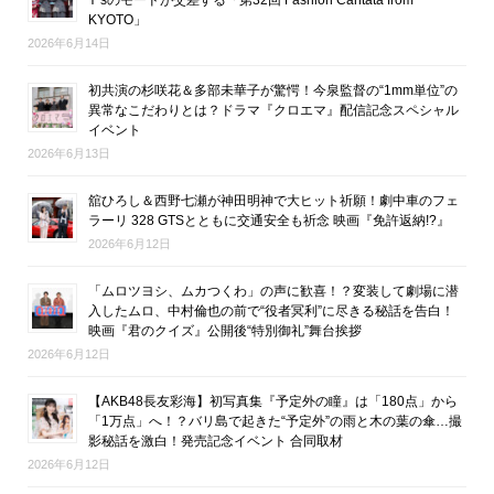
KYOTO」
2026年6月14日
初共演の杉咲花＆多部未華子が驚愕！今泉監督の“1mm単位”の
異常なこだわりとは？ドラマ『クロエマ』配信記念スペシャル
イベント
2026年6月13日
舘ひろし＆西野七瀬が神田明神で大ヒット祈願！劇中車のフェ
ラーリ 328 GTSとともに交通安全も祈念 映画『免許返納!?』
2026年6月12日
「ムロツヨシ、ムカつくわ」の声に歓喜！？変装して劇場に潜
入したムロ、中村倫也の前で“役者冥利”に尽きる秘話を告白！
映画『君のクイズ』公開後“特別御礼”舞台挨拶
2026年6月12日
【AKB48長友彩海】初写真集『予定外の瞳』は「180点」から
「1万点」へ！？バリ島で起きた“予定外”の雨と木の葉の傘…撮
影秘話を激白！発売記念イベント 合同取材
2026年6月12日