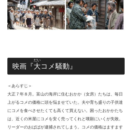
だい
映画『
大
コメ騒動』
＜あらすじ＞
大正７年８月。富山の海岸に住むおかか（女房）たちは、毎日
上がるコメの価格に頭を悩ませていた。夫や育ち盛りの子供達
にコメを食べさせたくても高くて買えない。困ったおかかたち
は、近くの米屋にコメを安く売ってくれと嘆願にいくが失敗。
リーダーのおばばが逮捕されてしまう。コメの価格はますます