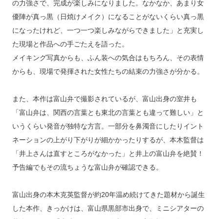
o
の力強さで、完成が楽しみになりました。なかなか、あまり女
k
優陣が真っ黒（日焼けメイク）になることがないくらい真っ黒
になったけれど、一つ一つ楽しみながらできました」と充実し
た現場と作品への手ごたえを語った。
メイキング写真からも、ふん装への気合はもちろん、その表情
からも、現場で発揮された女性たちの結束の力強さが分かる。
また、本作は富山弁で撮影されているが、富山出身の室井も
「富山弁は、関西の言葉とも東北の言葉とも違って難しい」と
いうくらい発音が独特な方言。一部分を鼻濁音にしたりイント
ネーションの上がり下がりが細かかったりするが、本木監督は
「井上さんは直すところがなかった」と井上の富山弁を絶賛！
予告編でもその流ちょうな富山弁が確認できる。
富山出身の本木克英監督が約20年温め続けてきた題材から誕生
した本作、きっかけは、富山県黒部市出身で、ミニシアターの