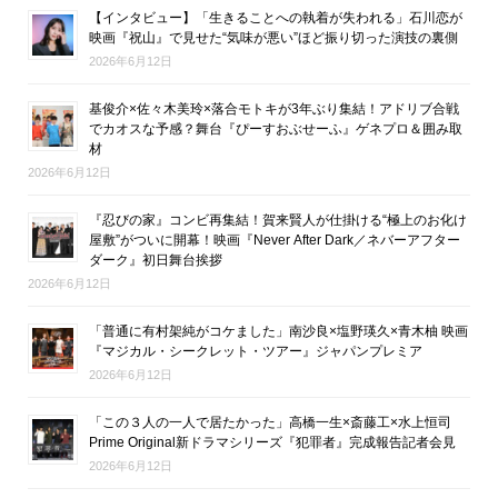
【インタビュー】「生きることへの執着が失われる」石川恋が
映画『祝山』で見せた“気味が悪い”ほど振り切った演技の裏側
2026年6月12日
基俊介×佐々木美玲×落合モトキが3年ぶり集結！アドリブ合戦
でカオスな予感？舞台『ぴーすおぶせーふ』ゲネプロ＆囲み取
材
2026年6月12日
『忍びの家』コンビ再集結！賀来賢人が仕掛ける“極上のお化け
屋敷”がついに開幕！映画『Never After Dark／ネバーアフター
ダーク』初日舞台挨拶
2026年6月12日
「普通に有村架純がコケました」南沙良×塩野瑛久×青木柚 映画
『マジカル・シークレット・ツアー』ジャパンプレミア
2026年6月12日
「この３人の一人で居たかった」高橋一生×斎藤工×水上恒司
Prime Original新ドラマシリーズ『犯罪者』完成報告記者会見
2026年6月12日