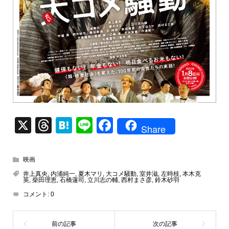
X
T
H
Li
F
Share
hr
at
n
a
e
e
e
c
映画
a
n
e
井上真央
,
内浦純一
,
夏木マリ
,
大コメ騒動
,
室井滋
,
左時枝
,
本木克
英
,
柴田理恵
,
石橋蓮司
,
立川志の輔
,
西村まさ彦
,
鈴木砂羽
d
a
b
コメント:
0
s
o
o