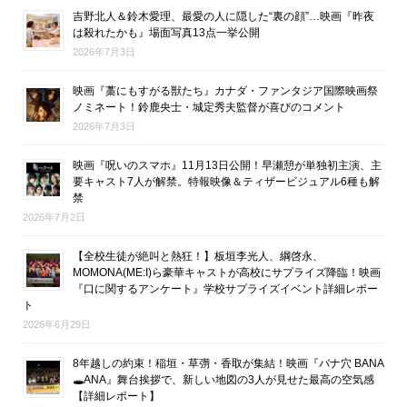
吉野北人＆鈴木愛理、最愛の人に隠した“裏の顔”…映画『昨夜
は殺れたかも』場面写真13点一挙公開
2026年7月3日
映画『藁にもすがる獣たち』カナダ・ファンタジア国際映画祭
ノミネート！鈴鹿央士・城定秀夫監督が喜びのコメント
2026年7月3日
映画『呪いのスマホ』11月13日公開！早瀬憩が単独初主演、主
要キャスト7人が解禁。特報映像＆ティザービジュアル6種も解
禁
2026年7月2日
【全校生徒が絶叫と熱狂！】板垣李光人、綱啓永、
MOMONA(ME:I)ら豪華キャストが高校にサプライズ降臨！映画
『口に関するアンケート』学校サプライズイベント詳細レポー
ト
2026年6月29日
8年越しの約束！稲垣・草彅・香取が集結！映画『バナ穴 BANA
🕳ANA』舞台挨拶で、新しい地図の3人が見せた最高の空気感
【詳細レポート】