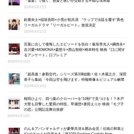
『遺愛』で描く、慈愛と呪いが交錯する不穏な境界線
2026年6月17日
鈴鹿央士×稲垣吾郎×小雪が初共演 “ラップで法廷を覆す”異色
リーガルドラマ『リーガルビート』放送決定
2026年6月17日
言葉に出して後悔したエピソードを告白！板垣李光人×綱啓永×
吉川愛×MOMONA×森愁斗×西山智樹×柄本時生 映画『口に関す
るアンケート』口プレミア
2026年6月15日
『超高速！参勤交代』シリーズ第3弾始動！佐々木蔵之介、深田
恭子ら集結「今回は空を飛びます」特報映像＆ビジュアル解禁
2026年6月15日
桜田ひより、四つ葉のクローバーを“10秒”で見つける！？木戸
大聖も目撃した驚異の特技。早瀬憩×唐田えりか 映画『モブ子
の恋』公開記念舞台挨拶
2026年6月14日
のん＆アバンギャルディが豪華共演＆囲み会見！伝統の和装と
Y’sのモードが交差する「第32回 Fashion Cantata from