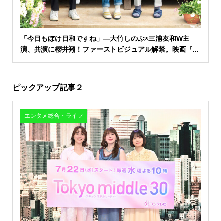
「今日もぼけ日和ですね」―大竹しのぶ×三浦友和W主
演、共演に櫻井翔！ファーストビジュアル解禁。映画『...
ピックアップ記事２
エンタメ総合・ライフ