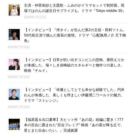
主演・仲里依紗と主題歌・ふみのがドラマセットで初対面。現
場ではのんの誕生日サプライズも。ドラマ『Tokyo middle 30』
2026年7月17日
【インタビュー】『侍タイ』が生んだ第2の主役・田村ツトム。
50代初主演で挑んだ座長の覚悟。ドラマ『心配無用ノ介 天下御
免』
2026年7月16日
【インタビュー】日常が狂い出すコンビニの恐怖。唐田えりか
が体感した、瑞々しき岩崎組のエネルギーと物作りの楽しさ。
映画『チルド』
2026年7月16日
【インタビュー】「俳優としてとても幸せな経験でした」円井
わんが体感した、美しくも悍ましい伊藤潤二ワールドの魅力。
ドラマ『ストレンジ』
2026年7月16日
【福原遥＆出口夏希】大ヒット作『あの花』続編に驚き！777
本の百合に囲まれた“百合プレミア” 映画『あの星が降る丘で、
君とまた出会いたい。』完成披露