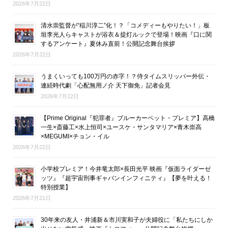
2026年7月22日
清水崇監督が“稲川淳二”化！？「コメディーもやりたい！」板
垣李光人らキャストが浴衣＆提灯ルックで登場！映画『口に関
するアンケート』夏休み直前！公開記念舞台挨拶
2026年7月22日
うまくいっても100万円の赤字！？侍タイムスリッパー外伝・
連続時代劇「心配無用ノ介 天下御免」記者会見
2026年7月22日
【Prime Original『犯罪者』ブルーカーペット・プレミア】高橋
一生×斎藤工×水上恒司×ユースケ・サンタマリア×青木崇高
×MEGUMI×チョン・イル
2026年7月22日
小学校プレミア！今井竜太郎×長田光平 映画『仮面ライダーゼ
ッツ』『超宇宙刑事ギャバンインフィニティ』【夢を叶える！
特別授業】
2026年7月21日
30年来の友人・井浦新＆市川実和子が夫婦役に「私たちにしか