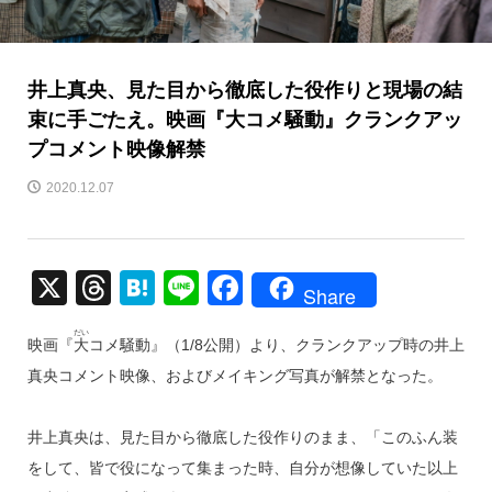
井上真央、見た目から徹底した役作りと現場の結
束に手ごたえ。映画『大コメ騒動』クランクアッ
プコメント映像解禁
2020.12.07
X
T
H
Li
F
Share
hr
at
n
a
だい
映画『
大
コメ騒動』（1/8公開）より、クランクアップ時の井上
e
e
e
c
真央コメント映像、およびメイキング写真が解禁となった。
a
n
e
d
a
b
井上真央は、見た目から徹底した役作りのまま、「このふん装
s
o
をして、皆で役になって集まった時、自分が想像していた以上