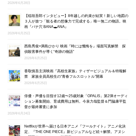
2026年6月28日
【稲垣吾郎インタビュー】8年越しの約束が結実！新しい地図の
３人が放つ「観る者の想像力で完成する」唯一無二の物語。映
画『バナ穴 BANA🕳ANA』
2026年6月25日
西島秀俊×満島ひかり 映画『時には懺悔を』場面写真解禁 探
偵殺害事件が導く“奇跡の物語”
2026年6月25日
香取慎吾主演映画『高校生家族』ティザービジュアル＆特報解
禁 家族全員高校生の“青春フルスロットル”開幕
2026年6月25日
俳優・声優を目指す12歳〜25歳対象「OPALIS」第2弾オーディ
ション募集開始、育成費用は無料。今泉力哉監督＆門脇康平監
督が最終審査に参加
2026年6月24日
Netflixが世界へ届ける日本アニメ『フールナイト』アニメ化決
定、『THE ONE PIECE』新ビジュアルなど続々解禁。アヌシ