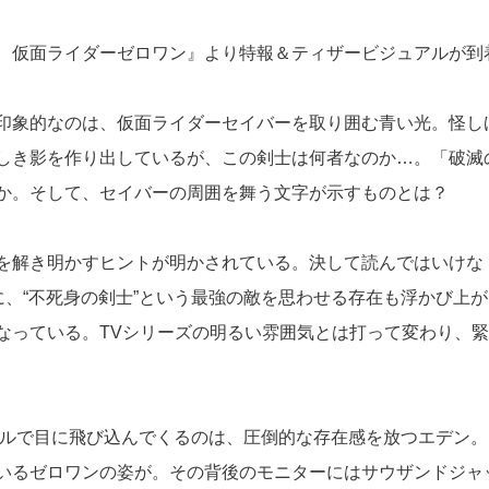
 仮面ライダーゼロワン』より特報＆ティザービジュアルが到
印象的なのは、仮面ライダーセイバーを取り囲む青い光。怪し
しき影を作り出しているが、この剣士は何者なのか…。「破滅
か。そして、セイバーの周囲を舞う文字が示すものとは？
を解き明かすヒントが明かされている。決して読んではいけな
に、“不死身の剣士”という最強の敵を思わせる存在も浮かび上が
なっている。TVシリーズの明るい雰囲気とは打って変わり、緊
アルで目に飛び込んでくるのは、圧倒的な存在感を放つエデン。
いるゼロワンの姿が。その背後のモニターにはサウザンドジャ