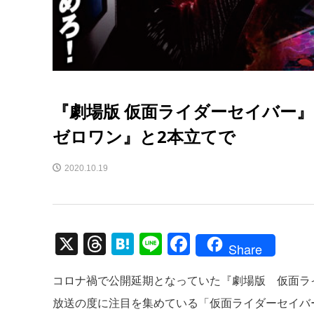
『劇場版 仮面ライダーセイバー』
ゼロワン』と2本立てで
2020.10.19
X
T
H
Li
F
Share
hr
at
n
a
コロナ禍で公開延期となっていた『劇場版 仮面ラ
e
e
e
c
放送の度に注目を集めている「仮面ライダーセイバ
a
n
e