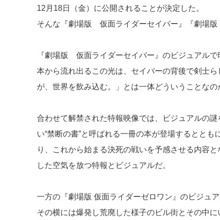
12月18日（金）に公開されることが決定した。
d
a
b
そんな『劇場版 仮面ライダーセイバー』『劇場版
s
o
o
『劇場版 仮面ライダーセイバー』のビジュアルで
k
本から流れ出るこの光は、セイバーの背後で剣士ら
が、世界を飲み込む。」とは一体どういうことなの
合わせて解禁された特報映像では、ビジュアルの謎
い“禁断の書”と呼ばれる一冊の本が登場するととも
り、これから始まる決死の戦いを予感させる内容と
した空気を放つ特報とビジュアルだ。
一方の『劇場版 仮面ライダーゼロワン』のビジュ
その横には爆発し荒廃した様子のビル街とその中に