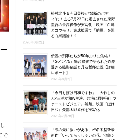
松村北斗＆今田美桜が“禁断のバデ
ィ”に！去る7月23日に逝去された東野
圭吾の最高傑作が実写化！映画『白鳥
とコウモリ』完成披露で「納豆」を巡
る白黒議論！？
2026年8月2日
ダー
伝説の刑事たちが50年ぶりに集結！
『Gメン’75』舞台挨拶で語られた過酷
過ぎる撮影秘話と丹波哲郎伝説【詳細
レポート】
2026年8月2日
「今日もぼけ日和ですね」―大竹しの
ぶ×三浦友和W主演、共演に櫻井翔！フ
ァーストビジュアル解禁。映画『ぼけ
日和』矢部太郎原作を実写化
2026年7月28日
し
「涙の先に救いがある」椎名零監督最
てで
新作『いってらっしゃいの花』池袋シ