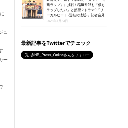
廷ラップ」に挑戦！稲垣吾郎も「僕も
ラップしたい」と熱望？ドラマ9「リ
に
ーガルビート -逆転の法廷-」記者会見
2026年7月23日
ジュ
最新記事をTwitterでチェック
す
カー
ワ