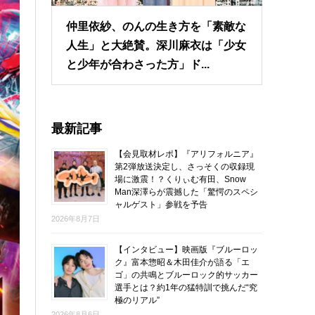
仲里依紗、のんの生き方を「素敵な
人生」と大絶賛。深川麻衣は「少女
と少年が合わさった方」ド...
最新記事
【会見取材レポ】『アリフォルニア』
第2弾放送決定し、さっそくの収録現
場に激震！？くりぃむ有田、Snow
Man深澤らが震撼した「驚愕のスペシ
ャルゲスト」参戦を予告
2026年8月7日
【インタビュー】映画版『ブルーロッ
ク』富本惣昭＆木田佳介が語る「エ
ゴ」の共鳴とブルーロック的サッカー
選手とは？約1年の猛特訓で挑んだ“究
極のリアル”
2026年8月6日