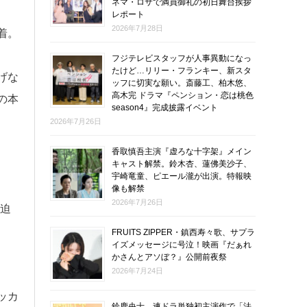
ネマ・ロサで満員御礼の初日舞台挨拶
レポート
2026年7月28日
着。
フジテレビスタッフが人事異動になっ
たけど…リリー・フランキー、新スタ
げな
ッフに切実な願い。斎藤工、柏木悠、
高木完 ドラマ『ペンション・恋は桃色
の本
season4』完成披露イベント
2026年7月26日
香取慎吾主演『虚ろな十字架』メイン
キャスト解禁。鈴木杏、蓮佛美沙子、
宇崎竜童、ピエール瀧が出演。特報映
像も解禁
2026年7月26日
迫
FRUITS ZIPPER・鎮西寿々歌、サプラ
イズメッセージに号泣！映画『だぁれ
かさんとアソぼ？』公開前夜祭
2026年7月24日
ッカ
鈴鹿央士、連ドラ単独初主演作で「法