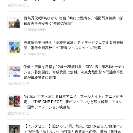
2026年6月25日
西島秀俊×満島ひかり 映画『時には懺悔を』場面写真解禁 探
偵殺害事件が導く“奇跡の物語”
2026年6月25日
香取慎吾主演映画『高校生家族』ティザービジュアル＆特報解
禁 家族全員高校生の“青春フルスロットル”開幕
2026年6月25日
俳優・声優を目指す12歳〜25歳対象「OPALIS」第2弾オーディ
ション募集開始、育成費用は無料。今泉力哉監督＆門脇康平監
督が最終審査に参加
2026年6月24日
Netflixが世界へ届ける日本アニメ『フールナイト』アニメ化決
定、『THE ONE PIECE』新ビジュアルなど続々解禁。アヌシ
ー国際アニメーション映画祭
2026年6月24日
【インタビュー】舘ひろし×黒川想矢、世代を超えた“師弟バデ
ィ”が語る「演じない」演技論と再共演への夢。映画『免許返