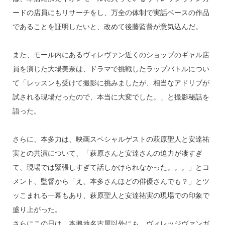
ードの店員にもリサーチをし、万全の体制で実話ベースの作品
であることを証明したいと、改めて後藤監督が意気込んだ。
また、モール内にあるヴィレヴァン近くのショップのギャル店
員を演じた大場美奈は、ドラマで挑戦したラップバトルについ
て「レッスンも受けて撮影に挑みましたが、相当なアドリブが
試される現場だったので、本当に大変でした。」と撮影秘話を
語った。
さらに、本多力は、映画スペシャルゲストの萩原聖人と安達祐
実との共演について、「萩原さんと安達さんの迫力が凄すぎ
て、現場では緊張しすぎて話しかけられなかった。。。」とコ
メント、監督から「え、本多さんほどの俳優さんでも？」とツ
ッこまれる一幕もあり、萩原聖人と安達祐実の現場での印象で
盛り上がった。
さらにこの日は、本拠地名古屋以外にも、ヴィレッジヴァンガ