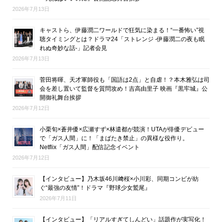
2026年7月13日
キャストら、伊藤潤二ワールドで狂気に染まる！“一番怖い”視
聴タイミングとは？ドラマ24「ストレンジ -伊藤潤二の夜も眠
れぬ奇妙な話-」記者会見
2026年7月13日
菅田将暉、天才軍師役も「国語は2点」と自虐！？本木雅弘は司
会を差し置いて監督を質問攻め！吉高由里子 映画『黒牢城』公
開御礼舞台挨拶
2026年7月12日
小栗旬×蒼井優×広瀬すず×林遣都が競演！UTAが俳優デビュー
で「ガス人間」に！「まばたき禁止」の異様な役作り。
Netflix「ガス人間」配信記念イベント
2026年7月12日
【インタビュー】乃木坂46川﨑桜×小川彩、同期コンビが紡
ぐ“最強の友情”！ドラマ『野球少女鷲尾』
2026年7月11日
【インタビュー】「リアルすぎてしんどい」話題作が実写化！