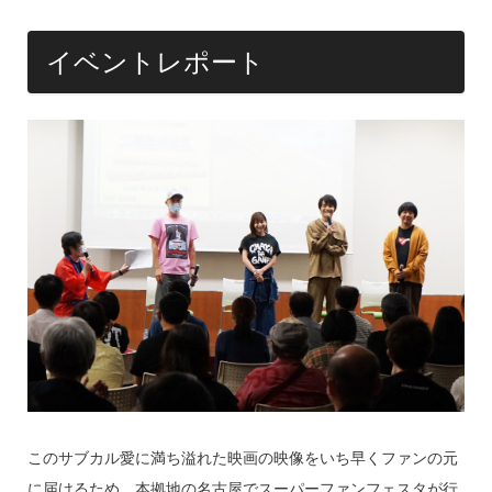
k
イベントレポート
このサブカル愛に満ち溢れた映画の映像をいち早くファンの元
に届けるため、本拠地の名古屋でスーパーファンフェスタが行