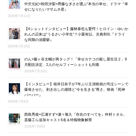
中沢元紀×秋田汐梨×齊藤なぎさが選ぶ“本当の幸せ。ドラマ『幸
せになりたいマサムネ君』
2026年7月11日
【4ショットインタビュー】藤林泰也も驚愕！ヒロイン・ゆいか
れんの正体は“うるさい小学生”？小栗有以、京典和玖『ドライ
な同期の溺愛癖』
2026年7月10日
のん×藤ヶ谷太輔が再タッグ！「幸せカナコの殺し屋生活２」9
月配信決定、2人のセルフィーショットも到着
2026年7月10日
【インタビュー】桜井日奈子が7年ぶり主演映画の号泣シーンで
爆発させた、剥き出しの感情と“今を生きる”尊さ。映画『死神
バーバー』
2026年7月8日
西島秀俊×広瀬すず×瀬々敬久『存在のすべてを』仲村トオル、
斎藤工ら追加キャスト6名＆特報映像解禁
2026年7月8日