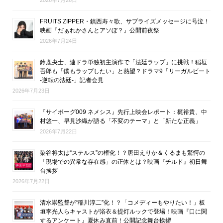
FRUITS ZIPPER・鎮西寿々歌、サプライズメッセージに号泣！
映画『だぁれかさんとアソぼ？』公開前夜祭
2026年7月24日
鈴鹿央士、連ドラ単独初主演作で「法廷ラップ」に挑戦！稲垣
吾郎も「僕もラップしたい」と熱望？ドラマ9「リーガルビート
-逆転の法廷-」記者会見
2026年7月23日
『サイボーグ009 ネメシス』先行上映会レポート：梶裕貴、中
村悠一、早見沙織が語る「不変のテーマ」と「新たな正義」
2026年7月22日
染谷将太は“ステルス”の権化！？唐田えりか＆くるまも驚愕の
「現場での異常な存在感」の正体とは？映画『チルド』初日舞
台挨拶
2026年7月22日
清水崇監督が“稲川淳二”化！？「コメディーもやりたい！」板
垣李光人らキャストが浴衣＆提灯ルックで登場！映画『口に関
するアンケート』夏休み直前！公開記念舞台挨拶