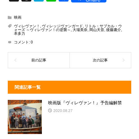
hr
at
n
a
e
e
e
c
映画
a
n
e
ヴィレヴァン！
,
ヴィレッジヴァンガード
,
リトル・サブカル・ウ
ォーズ ～ヴィレヴァン！の逆襲～
,
大場美奈
,
岡山天音
,
後藤庸介
,
d
a
b
本多力
コメント:
0
s
o
o
k
関連記事一覧
映画版『ヴィレヴァン！』予告編解禁
2020.08.27