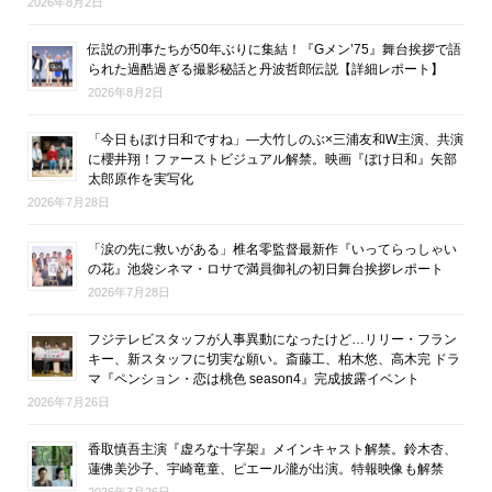
2026年8月2日
伝説の刑事たちが50年ぶりに集結！『Gメン’75』舞台挨拶で語
られた過酷過ぎる撮影秘話と丹波哲郎伝説【詳細レポート】
2026年8月2日
「今日もぼけ日和ですね」―大竹しのぶ×三浦友和W主演、共演
に櫻井翔！ファーストビジュアル解禁。映画『ぼけ日和』矢部
太郎原作を実写化
2026年7月28日
「涙の先に救いがある」椎名零監督最新作『いってらっしゃい
の花』池袋シネマ・ロサで満員御礼の初日舞台挨拶レポート
2026年7月28日
フジテレビスタッフが人事異動になったけど…リリー・フラン
キー、新スタッフに切実な願い。斎藤工、柏木悠、高木完 ドラ
マ『ペンション・恋は桃色 season4』完成披露イベント
2026年7月26日
香取慎吾主演『虚ろな十字架』メインキャスト解禁。鈴木杏、
蓮佛美沙子、宇崎竜童、ピエール瀧が出演。特報映像も解禁
2026年7月26日