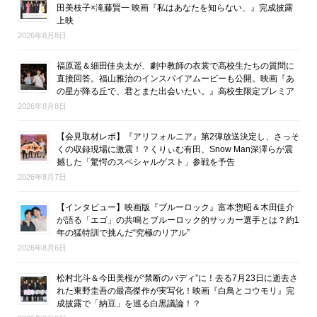
田美枝子×滝藤賢一 映画『私はあなたを知らない、』完成披露
上映
2026年8月8日
福原遥＆細田佳央太が、劇中教師の衣裳で高校生たちの質問に
直接回答。福山雅治のインスパイアムービーも公開。映画『あ
の星が降る丘で、君とまた出会いたい。』高校生限定プレミア
2026年8月8日
【会見取材レポ】『アリフォルニア』第2弾放送決定し、さっそ
くの収録現場に激震！？くりぃむ有田、Snow Man深澤らが震
撼した「驚愕のスペシャルゲスト」参戦を予告
2026年8月7日
【インタビュー】映画版『ブルーロック』富本惣昭＆木田佳介
が語る「エゴ」の共鳴とブルーロック的サッカー選手とは？約1
年の猛特訓で挑んだ“究極のリアル”
2026年8月6日
松村北斗＆今田美桜が“禁断のバディ”に！去る7月23日に逝去さ
れた東野圭吾の最高傑作が実写化！映画『白鳥とコウモリ』完
成披露で「納豆」を巡る白黒議論！？