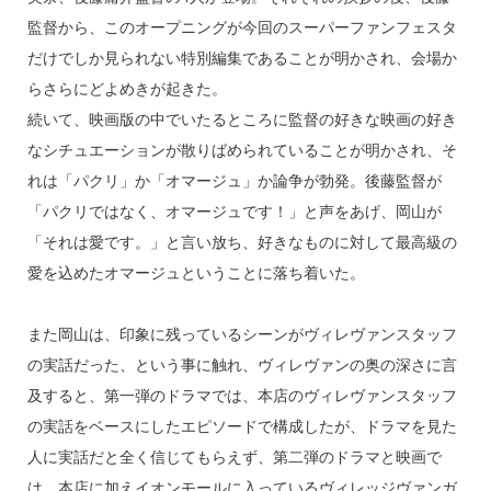
監督から、このオープニングが今回のスーパーファンフェスタ
だけでしか見られない特別編集であることが明かされ、会場か
らさらにどよめきが起きた。
続いて、映画版の中でいたるところに監督の好きな映画の好き
なシチュエーションが散りばめられていることが明かされ、そ
れは「パクリ」か「オマージュ」か論争が勃発。後藤監督が
「パクリではなく、オマージュです！」と声をあげ、岡山が
「それは愛です。」と言い放ち、好きなものに対して最高級の
愛を込めたオマージュということに落ち着いた。
また岡山は、印象に残っているシーンがヴィレヴァンスタッフ
の実話だった、という事に触れ、ヴィレヴァンの奥の深さに言
及すると、第一弾のドラマでは、本店のヴィレヴァンスタッフ
の実話をベースにしたエピソードで構成したが、ドラマを見た
人に実話だと全く信じてもらえず、第二弾のドラマと映画で
は、本店に加えイオンモールに入っているヴィレッジヴァンガ