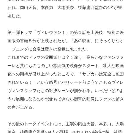
われ、岡山天音、本多力、大場美奈、後藤庸介監督の4名が登
壇した。
第一弾ドラマ「ヴィレヴァン！」の第１話を上映後、特別に映
画版の冒頭５分が上映されたが、「あの映画」にそっくりなオ
ープニングに会場は驚きの空気に包まれた。
これまでのドラマの雰囲気とは全く違う、高らかなファンファ
ーレと共にものものしい雰囲気で映像がスタート、壮大な映画
化への期待が盛り上がったところで、「サブカルは完全に包囲
されている！」という怒号とバリケード前に立てこもるヴィレ
ヴァンスタッフたちの対決シーンが描かれる。いったいどのよ
うな展開になるのか想像もできない衝撃的映像にファンの驚き
の声が上がる。
その後のトークイベントには、主演の岡山天音、本多力、大場
美奈、後藤庸介監督の4人が登場。それぞれの挨拶の後、後藤