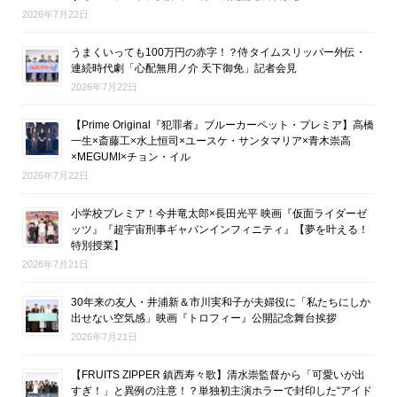
2026年7月22日
うまくいっても100万円の赤字！？侍タイムスリッパー外伝・
連続時代劇「心配無用ノ介 天下御免」記者会見
2026年7月22日
【Prime Original『犯罪者』ブルーカーペット・プレミア】高橋
一生×斎藤工×水上恒司×ユースケ・サンタマリア×青木崇高
×MEGUMI×チョン・イル
2026年7月22日
小学校プレミア！今井竜太郎×長田光平 映画『仮面ライダーゼ
ッツ』『超宇宙刑事ギャバンインフィニティ』【夢を叶える！
特別授業】
2026年7月21日
30年来の友人・井浦新＆市川実和子が夫婦役に「私たちにしか
出せない空気感」映画『トロフィー』公開記念舞台挨拶
2026年7月21日
【FRUITS ZIPPER 鎮西寿々歌】清水崇監督から「可愛いが出
すぎ！」と異例の注意！？単独初主演ホラーで封印した“アイド