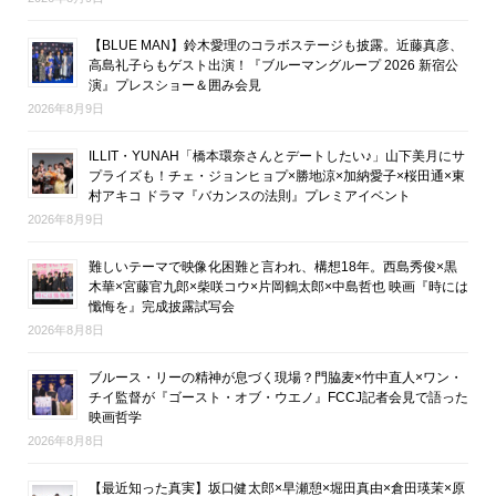
【BLUE MAN】鈴木愛理のコラボステージも披露。近藤真彦、
高島礼子らもゲスト出演！『ブルーマングループ 2026 新宿公
演』プレスショー＆囲み会見
2026年8月9日
ILLIT・YUNAH「橋本環奈さんとデートしたい♪」山下美月にサ
プライズも！チェ・ジョンヒョプ×勝地涼×加納愛子×桜田通×東
村アキコ ドラマ『バカンスの法則』プレミアイベント
2026年8月9日
難しいテーマで映像化困難と言われ、構想18年。西島秀俊×黒
木華×宮藤官九郎×柴咲コウ×片岡鶴太郎×中島哲也 映画『時には
懺悔を』完成披露試写会
2026年8月8日
ブルース・リーの精神が息づく現場？門脇麦×竹中直人×ワン・
チイ監督が『ゴースト・オブ・ウエノ』FCCJ記者会見で語った
映画哲学
2026年8月8日
【最近知った真実】坂口健太郎×早瀬憩×堀田真由×倉田瑛茉×原