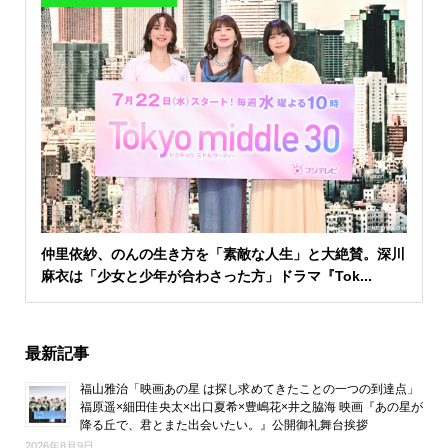
仲里依紗、のんの生き方を「素敵な人生」と大絶賛。深川
麻衣は「少女と少年が合わさった方」ドラマ『Tok...
最新記事
福山雅治「映画あの星 は探し求めてきたことの一つの到達点」
福原遥×細田佳央太×出口夏希×豊嶋花×井之脇海 映画『あの星が
降る丘で、君とまた出会いたい。』公開御礼舞台挨拶
2026年8月9日