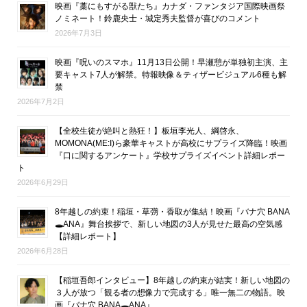
映画『藁にもすがる獣たち』カナダ・ファンタジア国際映画祭
ノミネート！鈴鹿央士・城定秀夫監督が喜びのコメント
2026年7月3日
映画『呪いのスマホ』11月13日公開！早瀬憩が単独初主演、主
要キャスト7人が解禁。特報映像＆ティザービジュアル6種も解
禁
2026年7月2日
【全校生徒が絶叫と熱狂！】板垣李光人、綱啓永、
MOMONA(ME:I)ら豪華キャストが高校にサプライズ降臨！映画
『口に関するアンケート』学校サプライズイベント詳細レポー
ト
2026年6月29日
8年越しの約束！稲垣・草彅・香取が集結！映画『バナ穴 BANA
🕳ANA』舞台挨拶で、新しい地図の3人が見せた最高の空気感
【詳細レポート】
2026年6月28日
【稲垣吾郎インタビュー】8年越しの約束が結実！新しい地図の
３人が放つ「観る者の想像力で完成する」唯一無二の物語。映
画『バナ穴 BANA🕳ANA』