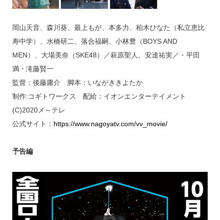
岡山天音、森川葵、最上もが、本多力、柏木ひなた（私立恵比
寿中学）、水橋研二、落合福嗣、小林豊（BOYS AND
MEN）、大場美奈（SKE48）／萩原聖人、安達祐実／・平田
満・滝藤賢一
監督：後藤庸介 脚本：いながききよたか
制作:コギトワークス 配給：イオンエンターテイメント
(C)2020メ～テレ
公式サイト：
https://www.nagoyatv.com/vv_movie/
予告編