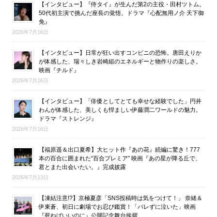
【インタビュー】『侍タイ』が生んだ第2の主役・田村ツトム。
50代初主演で挑んだ座長の覚悟。ドラマ『心配無用ノ介 天下御
免』
2026年7月16日
【インタビュー】日常が狂い出すコンビニの恐怖。唐田えりか
が体感した、瑞々しき岩崎組のエネルギーと物作りの楽しさ。
映画『チルド』
2026年7月16日
【インタビュー】「俳優としてとても幸せな経験でした」円井
わんが体感した、美しくも悍ましい伊藤潤二ワールドの魅力。
ドラマ『ストレンジ』
2026年7月16日
【福原遥＆出口夏希】大ヒット作『あの花』続編に驚き！777
本の百合に囲まれた“百合プレミア” 映画『あの星が降る丘で、
君とまた出会いたい。』完成披露
2026年7月13日
【凍結注意!?】京極夏彦「SNS投稿時は気をつけて！」 奈緒＆
伊東蒼、初日に劇場でお忍び鑑賞！「バレずに泣いた」映画
『死ねばいいのに』公開記念舞台挨拶