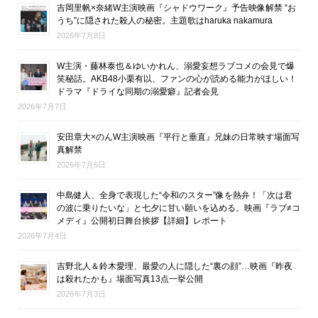
吉岡里帆×奈緒W主演映画『シャドウワーク』予告映像解禁 “お
うち”に隠された殺人の秘密。主題歌はharuka nakamura
2026年7月8日
W主演・藤林泰也＆ゆいかれん、溺愛妄想ラブコメの会見で爆
笑秘話。AKB48小栗有以、ファンの心が読める能力がほしい！
ドラマ『ドライな同期の溺愛癖』記者会見
2026年7月7日
安田章大×のんW主演映画『平行と垂直』兄妹の日常映す場面写
真解禁
2026年7月6日
中島健人、全身で表現した“令和のスター”像を熱弁！「次は君
の波に乗りたいな」と七夕に甘い願いを込める。映画『ラブ≠コ
メディ』公開初日舞台挨拶【詳細】レポート
2026年7月4日
吉野北人＆鈴木愛理、最愛の人に隠した“裏の顔”…映画『昨夜
は殺れたかも』場面写真13点一挙公開
2026年7月3日