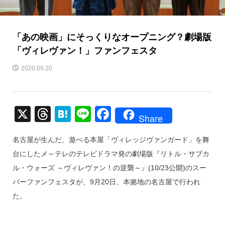
「あの映画」にそっくりなオープニング？劇場版
「ヴィレヴァン！」ファンフェスタ
2020.09.20
X
T
H
Li
F
Share
hr
at
n
a
名古屋が生んだ、遊べる本屋「ヴィレッジヴァンガード」を舞
e
e
e
c
台にしたメ～テレのテレビドラマ発の劇場版『リトル・サブカ
a
n
e
ル・ウォーズ ～ヴィレヴァン！の逆襲～』(10/23公開)のスー
d
a
b
パーファンフェスタが、9月20日、本拠地の名古屋で行われ
s
o
た。
o