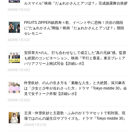
ルスマイル” 映画『だぁれかさんとアソぼ？』完成披露舞台挨拶
2026年7月21日
FRUITS ZIPPER鎮西寿々歌、イベント中に恐怖！渋谷の階段
に“だぁれかさん”降臨！映画『だぁれかさんとアソぼ？』階段
セレモニー
2026年7月21日
安田章大×のん、打ち合わせなしで成立した“真の兄妹”感。監督
も絶賛のコンビネーション。映画『平行と垂直』東京プレミア
バリアフリー上映試写会【詳細レポ】
2026年7月19日
仲里依紗、のんの生き方を「素敵な人生」と大絶賛。深川麻衣
は「少女と少年が合わさった方」ドラマ『Tokyo middle 30』会
見で女子トーク炸裂【詳細レポ】
2026年7月18日
主演・仲里依紗と主題歌・ふみのがドラマセットで初対面。現
場ではのんの誕生日サプライズも。ドラマ『Tokyo middle 30』
2026年7月17日