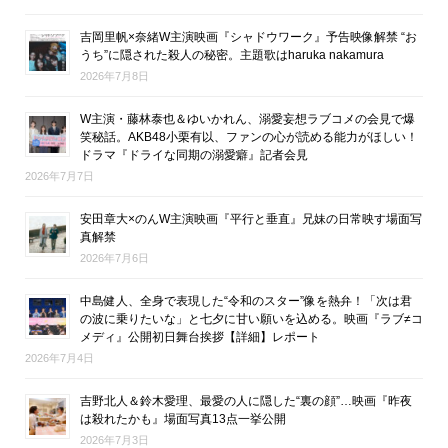
吉岡里帆×奈緒W主演映画『シャドウワーク』予告映像解禁 “お
うち”に隠された殺人の秘密。主題歌はharuka nakamura
2026年7月8日
W主演・藤林泰也＆ゆいかれん、溺愛妄想ラブコメの会見で爆
笑秘話。AKB48小栗有以、ファンの心が読める能力がほしい！
ドラマ『ドライな同期の溺愛癖』記者会見
2026年7月7日
安田章大×のんW主演映画『平行と垂直』兄妹の日常映す場面写
真解禁
2026年7月6日
中島健人、全身で表現した“令和のスター”像を熱弁！「次は君
の波に乗りたいな」と七夕に甘い願いを込める。映画『ラブ≠コ
メディ』公開初日舞台挨拶【詳細】レポート
2026年7月4日
吉野北人＆鈴木愛理、最愛の人に隠した“裏の顔”…映画『昨夜
は殺れたかも』場面写真13点一挙公開
2026年7月3日