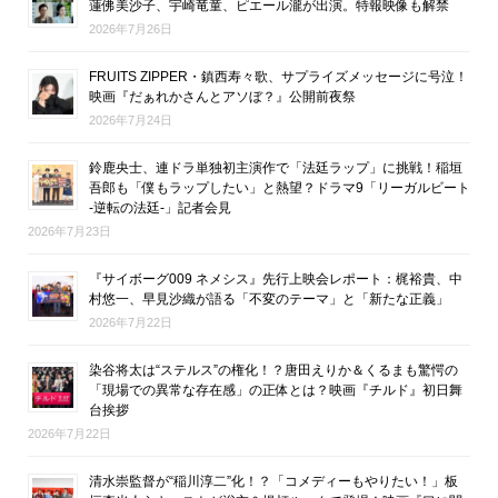
蓮佛美沙子、宇崎竜童、ピエール瀧が出演。特報映像も解禁
2026年7月26日
FRUITS ZIPPER・鎮西寿々歌、サプライズメッセージに号泣！
映画『だぁれかさんとアソぼ？』公開前夜祭
2026年7月24日
鈴鹿央士、連ドラ単独初主演作で「法廷ラップ」に挑戦！稲垣
吾郎も「僕もラップしたい」と熱望？ドラマ9「リーガルビート
-逆転の法廷-」記者会見
2026年7月23日
『サイボーグ009 ネメシス』先行上映会レポート：梶裕貴、中
村悠一、早見沙織が語る「不変のテーマ」と「新たな正義」
2026年7月22日
染谷将太は“ステルス”の権化！？唐田えりか＆くるまも驚愕の
「現場での異常な存在感」の正体とは？映画『チルド』初日舞
台挨拶
2026年7月22日
清水崇監督が“稲川淳二”化！？「コメディーもやりたい！」板