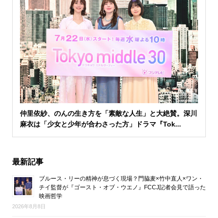
仲里依紗、のんの生き方を「素敵な人生」と大絶賛。深川
麻衣は「少女と少年が合わさった方」ドラマ『Tok...
最新記事
ブルース・リーの精神が息づく現場？門脇麦×竹中直人×ワン・
チイ監督が『ゴースト・オブ・ウエノ』FCCJ記者会見で語った
映画哲学
2026年8月8日