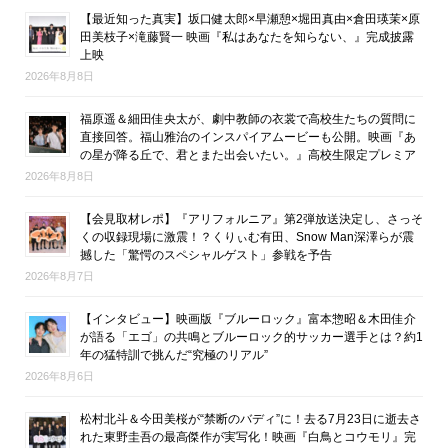
【最近知った真実】坂口健太郎×早瀬憩×堀田真由×倉田瑛茉×原
田美枝子×滝藤賢一 映画『私はあなたを知らない、』完成披露
上映
2026年8月8日
福原遥＆細田佳央太が、劇中教師の衣裳で高校生たちの質問に
直接回答。福山雅治のインスパイアムービーも公開。映画『あ
の星が降る丘で、君とまた出会いたい。』高校生限定プレミア
2026年8月8日
【会見取材レポ】『アリフォルニア』第2弾放送決定し、さっそ
くの収録現場に激震！？くりぃむ有田、Snow Man深澤らが震
撼した「驚愕のスペシャルゲスト」参戦を予告
2026年8月7日
【インタビュー】映画版『ブルーロック』富本惣昭＆木田佳介
が語る「エゴ」の共鳴とブルーロック的サッカー選手とは？約1
年の猛特訓で挑んだ“究極のリアル”
2026年8月6日
松村北斗＆今田美桜が“禁断のバディ”に！去る7月23日に逝去さ
れた東野圭吾の最高傑作が実写化！映画『白鳥とコウモリ』完