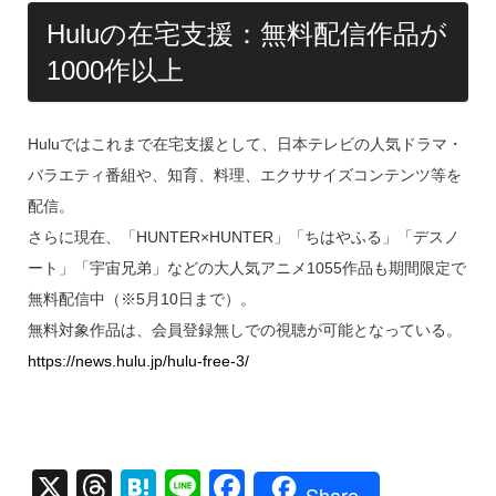
Huluの在宅支援：無料配信作品が
1000作以上
Huluではこれまで在宅支援として、日本テレビの人気ドラマ・
バラエティ番組や、知育、料理、エクササイズコンテンツ等を
配信。
さらに現在、「HUNTER×HUNTER」「ちはやふる」「デスノ
ート」「宇宙兄弟」などの大人気アニメ1055作品も期間限定で
無料配信中（※5月10日まで）。
無料対象作品は、会員登録無しでの視聴が可能となっている。
https://news.hulu.jp/hulu-free-3/
X
T
H
Li
F
Share