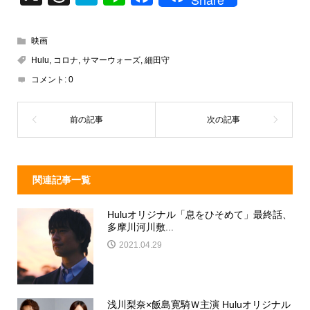
hr
at
n
a
e
e
e
c
映画
a
n
e
Hulu
,
コロナ
,
サマーウォーズ
,
細田守
d
a
b
コメント:
0
s
o
o
k
関連記事一覧
Huluオリジナル「息をひそめて」最終話、
多摩川河川敷...
2021.04.29
浅川梨奈×飯島寛騎Ｗ主演 Huluオリジナル