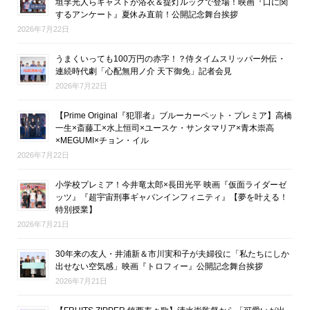
垣李光人らキャストが浴衣＆提灯ルックで登場！映画『口に関
するアンケート』夏休み直前！公開記念舞台挨拶
2026年7月22日
うまくいっても100万円の赤字！？侍タイムスリッパー外伝・
連続時代劇「心配無用ノ介 天下御免」記者会見
2026年7月22日
【Prime Original『犯罪者』ブルーカーペット・プレミア】高橋
一生×斎藤工×水上恒司×ユースケ・サンタマリア×青木崇高
×MEGUMI×チョン・イル
2026年7月22日
小学校プレミア！今井竜太郎×長田光平 映画『仮面ライダーゼ
ッツ』『超宇宙刑事ギャバンインフィニティ』【夢を叶える！
特別授業】
2026年7月21日
30年来の友人・井浦新＆市川実和子が夫婦役に「私たちにしか
出せない空気感」映画『トロフィー』公開記念舞台挨拶
2026年7月21日