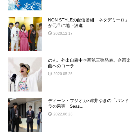
NON STYLEの配信番組「ネタデミーロ」
が元旦に地上波進...
2020.12.17
のん、外出自粛中企画第三弾発表。企画楽
曲へのコーラ...
2020.05.25
ディーン・フジオカ×岸井ゆきの「パンド
ラの果実」Seas...
2022.06.23