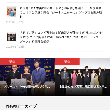
基俊介×佐々木美玲×落合モトキが3年ぶり集結！アドリブ合戦
でカオスな予感？舞台『ぴーすおぶせーふ』ゲネプロ＆囲み取
材
2026年6月12日
『忍びの家』コンビ再集結！賀来賢人が仕掛ける“極上のお化け
屋敷”がついに開幕！映画『Never After Dark／ネバーアフター
ダーク』初日舞台挨拶
2026年6月12日
映画
エンタメ総合・ライフ
福原遥＆細田佳央太が、劇中教師...
【会見取材レポ】『アリフォルニ...
Newsアーカイブ