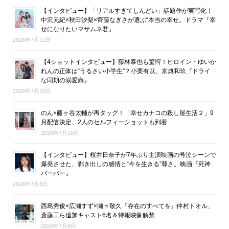
【インタビュー】「リアルすぎてしんどい」話題作が実写化！
中沢元紀×秋田汐梨×齊藤なぎさが選ぶ“本当の幸せ。ドラマ『幸
せになりたいマサムネ君』
2026年7月11日
【4ショットインタビュー】藤林泰也も驚愕！ヒロイン・ゆいか
れんの正体は“うるさい小学生”？小栗有以、京典和玖『ドライ
な同期の溺愛癖』
2026年7月10日
のん×藤ヶ谷太輔が再タッグ！「幸せカナコの殺し屋生活２」9
月配信決定、2人のセルフィーショットも到着
2026年7月10日
【インタビュー】桜井日奈子が7年ぶり主演映画の号泣シーンで
爆発させた、剥き出しの感情と“今を生きる”尊さ。映画『死神
バーバー』
2026年7月8日
西島秀俊×広瀬すず×瀬々敬久『存在のすべてを』仲村トオル、
斎藤工ら追加キャスト6名＆特報映像解禁
2026年7月8日