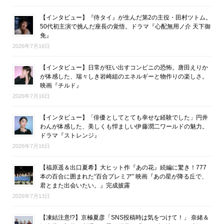
【インタビュー】『侍タイ』が生んだ第2の主役・田村ツトム。
50代初主演で挑んだ座長の覚悟。ドラマ『心配無用ノ介 天下御
免』
2026年7月16日
【インタビュー】日常が狂い出すコンビニの恐怖。唐田えりか
が体感した、瑞々しき岩崎組のエネルギーと物作りの楽しさ。
映画『チルド』
2026年7月16日
【インタビュー】「俳優としてとても幸せな経験でした」円井
わんが体感した、美しくも悍ましい伊藤潤二ワールドの魅力。
ドラマ『ストレンジ』
2026年7月16日
【福原遥＆出口夏希】大ヒット作『あの花』続編に驚き！777
本の百合に囲まれた“百合プレミア” 映画『あの星が降る丘で、
君とまた出会いたい。』完成披露
2026年7月13日
【凍結注意!?】京極夏彦「SNS投稿時は気をつけて！」 奈緒＆