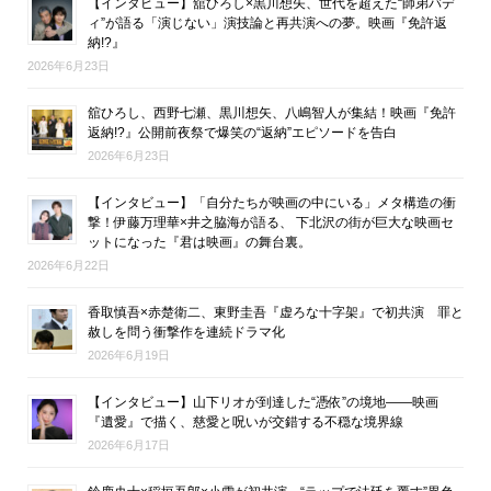
【インタビュー】舘ひろし×黒川想矢、世代を超えた“師弟バデ
ィ”が語る「演じない」演技論と再共演への夢。映画『免許返
納!?』
2026年6月23日
舘ひろし、西野七瀬、黒川想矢、八嶋智人が集結！映画『免許
返納!?』公開前夜祭で爆笑の“返納”エピソードを告白
2026年6月23日
【インタビュー】「自分たちが映画の中にいる」メタ構造の衝
撃！伊藤万理華×井之脇海が語る、 下北沢の街が巨大な映画セ
ットになった『君は映画』の舞台裏。
2026年6月22日
香取慎吾×赤楚衛二、東野圭吾『虚ろな十字架』で初共演 罪と
赦しを問う衝撃作を連続ドラマ化
2026年6月19日
【インタビュー】山下リオが到達した“憑依”の境地――映画
『遺愛』で描く、慈愛と呪いが交錯する不穏な境界線
2026年6月17日