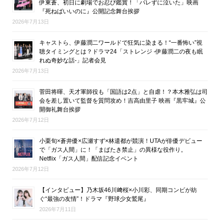
伊東蒼、初日に劇場でお忍び鑑賞！「バレずに泣いた」映画
『死ねばいいのに』公開記念舞台挨拶
2026年7月13日
キャストら、伊藤潤二ワールドで狂気に染まる！“一番怖い”視
聴タイミングとは？ドラマ24「ストレンジ -伊藤潤二の夜も眠
れぬ奇妙な話-」記者会見
2026年7月13日
菅田将暉、天才軍師役も「国語は2点」と自虐！？本木雅弘は司
会を差し置いて監督を質問攻め！吉高由里子 映画『黒牢城』公
開御礼舞台挨拶
2026年7月12日
小栗旬×蒼井優×広瀬すず×林遣都が競演！UTAが俳優デビュー
で「ガス人間」に！「まばたき禁止」の異様な役作り。
Netflix「ガス人間」配信記念イベント
2026年7月12日
【インタビュー】乃木坂46川﨑桜×小川彩、同期コンビが紡
ぐ“最強の友情”！ドラマ『野球少女鷲尾』
2026年7月11日