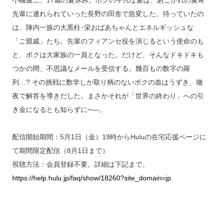
先輩に連れられていった長野の田舎で急変した。待っていたの
は、陣内一族の大黒柱･栄おばあちゃんとエネルギッシュな
「ご親戚」たち。先輩のフィアンセ役を演じるという使命のも
と、ボクは大家族の一員となった。だけど、そんなドキドキも
つかの間、不思議なメールを受信する。幾百もの数字の羅
列…? その挑戦に数学しか取り柄のないボクの血はうずき、徹
夜で解答を導きだした。まさかそれが「世界の終わり」への引
き金になるとも知らずに─―。
配信開始期間：5月1日（金）19時からHuluの在宅応援ページに
て期間限定配信（8月1日まで）
視聴方法：会員登録不要。詳細は下記まで。
https://help.hulu.jp/faq/show/18260?site_domain=jp