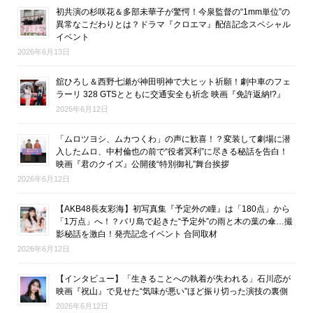
初共演の杉咲花＆多部未華子が驚愕！今泉監督の“1mm単位”の
異常なこだわりとは？ドラマ『クロエマ』配信記念スペシャル
イベント
2026年6月13日
舘ひろし＆西野七瀬が神田明神で大ヒット祈願！劇中車のフェ
ラーリ 328 GTSとともに交通安全も祈念 映画『免許返納!?』
2026年6月12日
「ムロツヨシ、ムカつくわ」の声に歓喜！？変装して劇場に潜
入したムロ、中村倫也の前で“役者冥利”に尽きる秘話を告白！
映画『君のクイズ』公開後“特別御礼”舞台挨拶
2026年6月12日
【AKB48長友彩海】初写真集『予定外の瞳』は「180点」から
「1万点」へ！？バリ島で起きた“予定外”の雨と木の葉の傘…撮
影秘話を激白！発売記念イベント 合同取材
2026年6月12日
【インタビュー】「生きることへの執着が失われる」石川恋が
映画『祝山』で見せた“気味が悪い”ほど振り切った演技の裏側
2026年6月12日