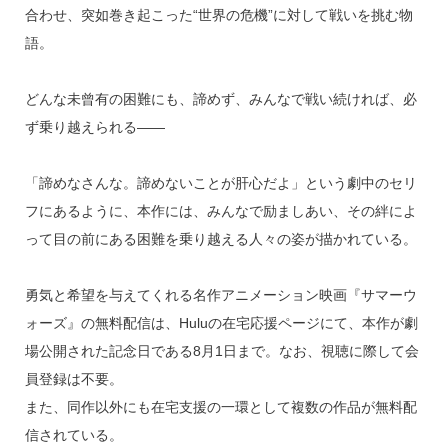
合わせ、突如巻き起こった“世界の危機”に対して戦いを挑む物
語。
どんな未曾有の困難にも、諦めず、みんなで戦い続ければ、必
ず乗り越えられる――
「諦めなさんな。諦めないことが肝心だよ」という劇中のセリ
フにあるように、本作には、みんなで励ましあい、その絆によ
って目の前にある困難を乗り越える人々の姿が描かれている。
勇気と希望を与えてくれる名作アニメーション映画『サマーウ
ォーズ』の無料配信は、Huluの在宅応援ページにて、本作が劇
場公開された記念日である8月1日まで。なお、視聴に際して会
員登録は不要。
また、同作以外にも在宅支援の一環として複数の作品が無料配
信されている。