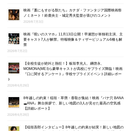
映画『藁にもすがる獣たち』カナダ・ファンタジア国際映画祭
ノミネート！鈴鹿央士・城定秀夫監督が喜びのコメント
2026年7月3日
映画『呪いのスマホ』11月13日公開！早瀬憩が単独初主演、主
要キャスト7人が解禁。特報映像＆ティザービジュアル6種も解
禁
2026年7月2日
【全校生徒が絶叫と熱狂！】板垣李光人、綱啓永、
MOMONA(ME:I)ら豪華キャストが高校にサプライズ降臨！映画
『口に関するアンケート』学校サプライズイベント詳細レポー
ト
2026年6月29日
8年越しの約束！稲垣・草彅・香取が集結！映画『バナ穴 BANA
🕳ANA』舞台挨拶で、新しい地図の3人が見せた最高の空気感
【詳細レポート】
2026年6月28日
【稲垣吾郎インタビュー】8年越しの約束が結実！新しい地図の