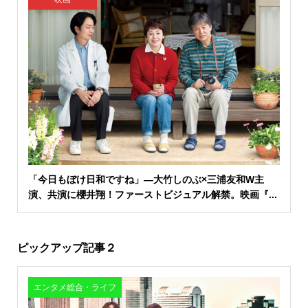
「今日もぼけ日和ですね」―大竹しのぶ×三浦友和W主
演、共演に櫻井翔！ファーストビジュアル解禁。映画『...
ピックアップ記事２
エンタメ総合・ライフ