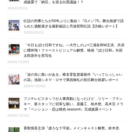
成披露で「納豆」を巡る白黒議論！？
2026年8月2日
伝説の刑事たちが50年ぶりに集結！『Gメン’75』舞台挨拶で語
られた過酷過ぎる撮影秘話と丹波哲郎伝説【詳細レポート】
2026年8月2日
「今日もぼけ日和ですね」―大竹しのぶ×三浦友和W主演、共演
に櫻井翔！ファーストビジュアル解禁。映画『ぼけ日和』矢部
太郎原作を実写化
2026年7月28日
「涙の先に救いがある」椎名零監督最新作『いってらっしゃい
の花』池袋シネマ・ロサで満員御礼の初日舞台挨拶レポート
2026年7月28日
フジテレビスタッフが人事異動になったけど…リリー・フラン
キー、新スタッフに切実な願い。斎藤工、柏木悠、高木完 ドラ
マ『ペンション・恋は桃色 season4』完成披露イベント
2026年7月26日
香取慎吾主演『虚ろな十字架』メインキャスト解禁。鈴木杏、