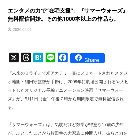
エンタメの力で“在宅支援”。『サマーウォーズ』
無料配信開始。その他1000本以上の作品も。
2020.05.01
X
T
H
Li
F
Share
hr
at
n
a
『未来のミライ』で米アカデミー賞にノミネートされたスタジ
e
e
e
c
オ地図・細田守監督が手掛け、2009年に劇場公開されるや大ヒ
a
n
e
ットしたオリジナル長編アニメーション映画『サマーウォー
d
a
b
ズ』が、5月1日（金）午後７時から期間限定で無料配信され
s
o
る。
o
k
『サマーウォーズ』は、気弱だけど数学が得意な17歳の少年
が、ふとしたことから片田舎の大家族に仲間入り。彼らと力を