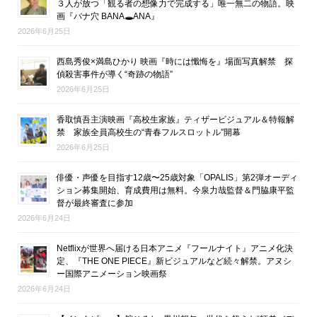
３人が放つ「観る者の想像力で完成する」唯一無二の物語。映
画『バナ穴 BANA🕳ANA』
2026年6月25日
西島秀俊×満島ひかり 映画『時には懺悔を』場面写真解禁 探
偵殺害事件が導く“奇跡の物語”
2026年6月25日
香取慎吾主演映画『高校生家族』ティザービジュアル＆特報解
禁 家族全員高校生の“青春フルスロットル”開幕
2026年6月25日
俳優・声優を目指す12歳〜25歳対象「OPALIS」第2弾オーディ
ション募集開始、育成費用は無料。今泉力哉監督＆門脇康平監
督が最終審査に参加
2026年6月24日
Netflixが世界へ届ける日本アニメ『フールナイト』アニメ化決
定、『THE ONE PIECE』新ビジュアルなど続々解禁。アヌシ
ー国際アニメーション映画祭
2026年6月24日