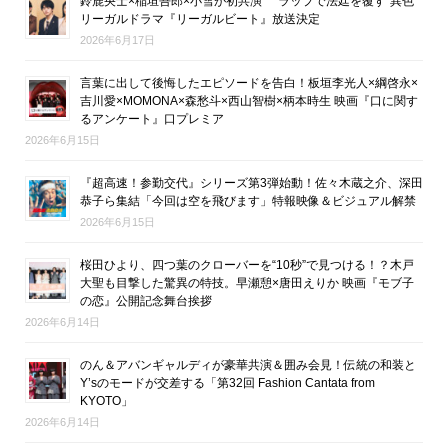
鈴鹿央士×稲垣吾郎×小雪が初共演 “ラップで法廷を覆す”異色
リーガルドラマ『リーガルビート』放送決定
2026年6月17日
言葉に出して後悔したエピソードを告白！板垣李光人×綱啓永×
吉川愛×MOMONA×森愁斗×西山智樹×柄本時生 映画『口に関す
るアンケート』口プレミア
2026年6月15日
『超高速！参勤交代』シリーズ第3弾始動！佐々木蔵之介、深田
恭子ら集結「今回は空を飛びます」特報映像＆ビジュアル解禁
2026年6月15日
桜田ひより、四つ葉のクローバーを“10秒”で見つける！？木戸
大聖も目撃した驚異の特技。早瀬憩×唐田えりか 映画『モブ子
の恋』公開記念舞台挨拶
2026年6月14日
のん＆アバンギャルディが豪華共演＆囲み会見！伝統の和装と
Y’sのモードが交差する「第32回 Fashion Cantata from
KYOTO」
2026年6月14日