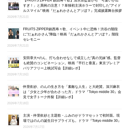
【FRUITS ZIPPER 鎮西寿々歌】清水崇監督から「可愛いが出
すぎ！」と異例の注意！？単独初主演ホラーで封印した“アイド
ルスマイル” 映画『だぁれかさんとアソぼ？』完成披露舞台挨拶
2026年7月21日
FRUITS ZIPPER鎮西寿々歌、イベント中に恐怖！渋谷の階段
に“だぁれかさん”降臨！映画『だぁれかさんとアソぼ？』階段
セレモニー
2026年7月21日
安田章大×のん、打ち合わせなしで成立した“真の兄妹”感。監督
も絶賛のコンビネーション。映画『平行と垂直』東京プレミア
バリアフリー上映試写会【詳細レポ】
2026年7月19日
仲里依紗、のんの生き方を「素敵な人生」と大絶賛。深川麻衣
は「少女と少年が合わさった方」ドラマ『Tokyo middle 30』会
見で女子トーク炸裂【詳細レポ】
2026年7月18日
主演・仲里依紗と主題歌・ふみのがドラマセットで初対面。現
場ではのんの誕生日サプライズも。ドラマ『Tokyo middle 30』
2026年7月17日