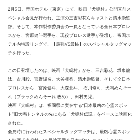
2月5日、帝国ホテル（東京）にて、映画『犬鳴村』公開直前ス
ペシャル会見が行われ、主演の三吉彩花らキャストと清水崇監
督。そして、本作製作委員会の一員となっている全日本プロレ
スから、宮原健斗選手ら、現役プロレス選手が登壇し、帝国ホ
テル内特設リングで、【最強VS最怖】のスペシャルタッグマッ
チを行った。
この日登壇したのは、映画『犬鳴村』から、三吉彩花、坂東龍
汰、古川毅、宮野陽名、大谷凜香、清水崇監督。そして全日本
プロレスから、宮原健斗、大森北斗、 石川修司、犬鳴めんそー
れ（ブラックめんそーれ 改め）、田村男児。
映画『犬鳴村』は、福岡県に実在する“日本最凶の心霊スポッ
ト”旧犬鳴トンネルの先にある「犬鳴村伝説」をベースに映画化
された。
会見時に行われたスペシャルタッグマッチは、最凶心霊スポッ