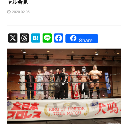
ャル会見
2020.02.05
X
T
H
Li
F
Share
hr
at
n
a
e
e
e
c
a
n
e
d
a
b
s
o
o
k