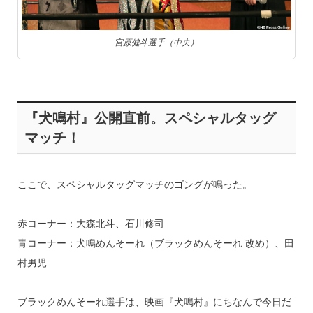
宮原健斗選手（中央）
『犬鳴村』公開直前。スペシャルタッグ
マッチ！
ここで、スペシャルタッグマッチのゴングが鳴った。
赤コーナー：大森北斗、石川修司
青コーナー：犬鳴めんそーれ（ブラックめんそーれ 改め）、田
村男児
ブラックめんそーれ選手は、映画『犬鳴村』にちなんで今日だ