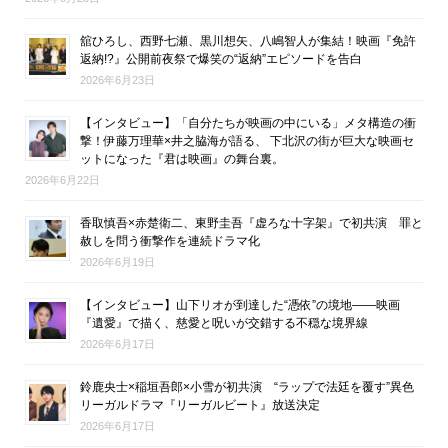
舘ひろし、西野七瀬、黒川想矢、八嶋智人が集結！映画『免許
返納!?』公開前夜祭で爆笑の“返納”エピソードを告白
2026年6月23日
【インタビュー】「自分たちが映画の中にいる」メタ構造の衝
撃！伊藤万理華×井之脇海が語る、 下北沢の街が巨大な映画セ
ットになった『君は映画』の舞台裏。
2026年6月22日
香取慎吾×赤楚衛二、東野圭吾『虚ろな十字架』で初共演 罪と
赦しを問う衝撃作を連続ドラマ化
2026年6月19日
【インタビュー】山下リオが到達した“憑依”の境地――映画
『遺愛』で描く、慈愛と呪いが交錯する不穏な境界線
2026年6月17日
鈴鹿央士×稲垣吾郎×小雪が初共演 “ラップで法廷を覆す”異色
リーガルドラマ『リーガルビート』放送決定
2026年6月17日