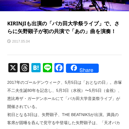
KIRINJIも出演の「バカ田大学祭ライブ」で、さ
らに矢野顕子が初の共演で「あの」曲を演奏！
2017.05.04
X
T
H
Li
F
Share
hr
at
n
a
2017年のゴールデンウィーク、5月5日は「おとなの日」。赤塚
e
e
e
c
不二夫生誕80年を記念し、5月3日（水祝）〜5月5日（金祝）、
a
n
e
恵比寿ザ・ガーデンホールにて「バカ田大学音楽祭ライブ」が
d
a
b
開催されている。
s
o
初日となる3日は、矢野顕子、THE BEATNIKSが出演。満員の
o
客席が固唾を呑んで見守る中登場した矢野顕子は、「天才バカ