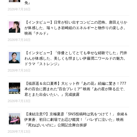
免』
2026年7月16日
【インタビュー】日常が狂い出すコンビニの恐怖。唐田えりか
が体感した、瑞々しき岩崎組のエネルギーと物作りの楽しさ。
映画『チルド』
2026年7月16日
【インタビュー】「俳優としてとても幸せな経験でした」円井
わんが体感した、美しくも悍ましい伊藤潤二ワールドの魅力。
ドラマ『ストレンジ』
2026年7月16日
【福原遥＆出口夏希】大ヒット作『あの花』続編に驚き！777
本の百合に囲まれた“百合プレミア” 映画『あの星が降る丘で、
君とまた出会いたい。』完成披露
2026年7月13日
【凍結注意!?】京極夏彦「SNS投稿時は気をつけて！」 奈緒＆
伊東蒼、初日に劇場でお忍び鑑賞！「バレずに泣いた」映画
『死ねばいいのに』公開記念舞台挨拶
2026年7月13日