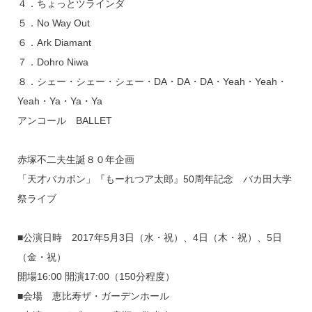
４．ちょっとツラインダ
５．No Way Out
６．Ark Diamant
７．Dohro Niwa
８．シェー・シェー・シェー・DA・DA・DA・Yeah・Yeah・
Yeah・Ya・Ya・Ya
アンコール BALLET
赤塚不二夫生誕８０年企画
「天才バカボン」『もーれつア太郎』50周年記念 バカ田大学
祭ライブ
■公演日時 2017年5月3日（水・祝）、4日（木・祝）、5日
（金・祝）
開場16:00 開演17:00（150分程度）
■会場 恵比寿ザ・ガーデンホール