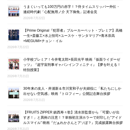
うまくいっても100万円の赤字！？侍タイムスリッパー外伝・
連続時代劇「心配無用ノ介 天下御免」記者会見
2026年7月22日
【Prime Original『犯罪者』ブルーカーペット・プレミア】高橋
一生×斎藤工×水上恒司×ユースケ・サンタマリア×青木崇高
×MEGUMI×チョン・イル
2026年7月22日
小学校プレミア！今井竜太郎×長田光平 映画『仮面ライダーゼ
ッツ』『超宇宙刑事ギャバンインフィニティ』【夢を叶える！
特別授業】
2026年7月21日
30年来の友人・井浦新＆市川実和子が夫婦役に「私たちにしか
出せない空気感」映画『トロフィー』公開記念舞台挨拶
2026年7月21日
【FRUITS ZIPPER 鎮西寿々歌】清水崇監督から「可愛いが出
すぎ！」と異例の注意！？単独初主演ホラーで封印した“アイド
ルスマイル” 映画『だぁれかさんとアソぼ？』完成披露舞台挨拶
2026年7月21日