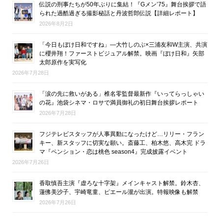
伝説の刑事たちが50年ぶりに集結！『Gメン’75』舞台挨拶で語
られた過酷過ぎる撮影秘話と丹波哲郎伝説【詳細レポート】
2026年8月2日
「今日もぼけ日和ですね」―大竹しのぶ×三浦友和W主演、共演
に櫻井翔！ファーストビジュアル解禁。映画『ぼけ日和』矢部
太郎原作を実写化
2026年7月28日
「涙の先に救いがある」椎名零監督最新作『いってらっしゃい
の花』池袋シネマ・ロサで満員御礼の初日舞台挨拶レポート
2026年7月28日
フジテレビスタッフが人事異動になったけど…リリー・フラン
キー、新スタッフに切実な願い。斎藤工、柏木悠、高木完 ドラ
マ『ペンション・恋は桃色 season4』完成披露イベント
2026年7月26日
香取慎吾主演『虚ろな十字架』メインキャスト解禁。鈴木杏、
蓮佛美沙子、宇崎竜童、ピエール瀧が出演。特報映像も解禁
2026年7月26日