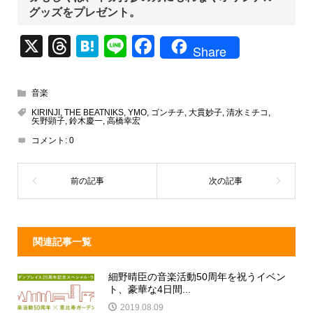
グッズをプレゼント。
X
T
H
Li
F
Share
hr
at
n
a
e
e
e
c
音楽
a
n
e
KIRINJI
,
THE BEATNIKS
,
YMO
,
ゴンチチ
,
大貫妙子
,
清水ミチコ
,
矢野顕子
,
鈴木慶一
,
高橋幸宏
d
a
b
コメント:
0
s
o
o
k
関連記事一覧
細野晴臣の音楽活動50周年を祝うイベン
ト、豪華な4日間...
2019.08.09