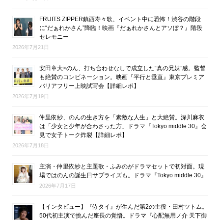
FRUITS ZIPPER鎮西寿々歌、イベント中に恐怖！渋谷の階段
に“だぁれかさん”降臨！映画『だぁれかさんとアソぼ？』階段
セレモニー
2026年7月21日
安田章大×のん、打ち合わせなしで成立した“真の兄妹”感。監督
も絶賛のコンビネーション。映画『平行と垂直』東京プレミア
バリアフリー上映試写会【詳細レポ】
2026年7月19日
仲里依紗、のんの生き方を「素敵な人生」と大絶賛。深川麻衣
は「少女と少年が合わさった方」ドラマ『Tokyo middle 30』会
見で女子トーク炸裂【詳細レポ】
2026年7月18日
主演・仲里依紗と主題歌・ふみのがドラマセットで初対面。現
場ではのんの誕生日サプライズも。ドラマ『Tokyo middle 30』
2026年7月17日
【インタビュー】『侍タイ』が生んだ第2の主役・田村ツトム。
50代初主演で挑んだ座長の覚悟。ドラマ『心配無用ノ介 天下御