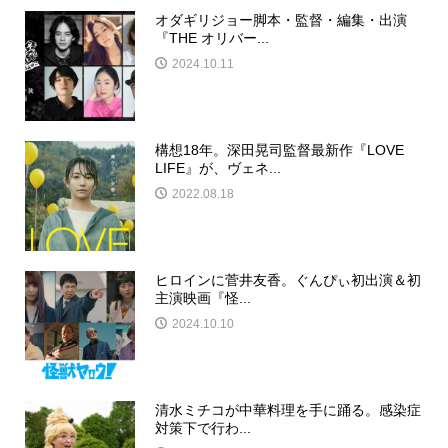
オダギリジョー脚本・監督・編集・出演
『THE オリバー...
2024.10.11
構想18年。深田晃司監督最新作『LOVE
LIFE』が、ヴェネ...
2022.08.18
ヒロインに菅井友香。ぐんぴぃ初出演＆初
主演映画『怪...
2024.10.10
清水ミチコが中華料理を手に踊る。感染症
対策下で行わ...