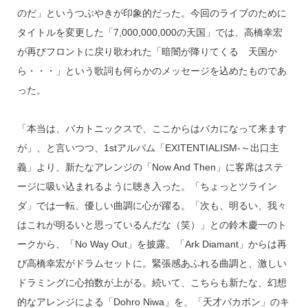
のだ」というつぶやきが印象的だった。今回のライブのために
タイトルを変更した「7,000,000,000の天国」では、高橋幸宏
が再びフロントに戻り歌われた「暗闇が降りてくる 天国か
ら・・・」という歌詞も何らかのメッセージを込めたものであ
った。
「本当は、バカトニックスで、ここからはバカになって来ます
が」、と言いつつ、1stアルバム「EXITENTIALISM-～出口主
義」より、新たなアレンジの「Now And Then」に客席はステ
ージに吸い込まれるように聴き入った。「ちょっとツライン
ダ」では一転、優しい曲調に心が躍る。「次も、明るい、我々
はこれが明るいと思っているんだな（笑）」との鈴木慶一のト
ークから、「No Way Out」を披露。「Ark Diamant」からは再
び高橋幸宏がドラムセットに。緊張感あふれる曲調と、激しい
ドラミングに心拍数が上がる。続いて、こちらも新たな、幻想
的なアレンジによる「Dohro Niwa」を、「天才バカボン」のキ