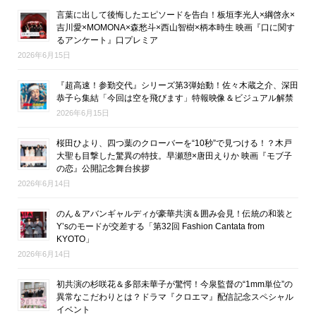
言葉に出して後悔したエピソードを告白！板垣李光人×綱啓永×
吉川愛×MOMONA×森愁斗×西山智樹×柄本時生 映画『口に関す
るアンケート』口プレミア
2026年6月15日
『超高速！参勤交代』シリーズ第3弾始動！佐々木蔵之介、深田
恭子ら集結「今回は空を飛びます」特報映像＆ビジュアル解禁
2026年6月15日
桜田ひより、四つ葉のクローバーを“10秒”で見つける！？木戸
大聖も目撃した驚異の特技。早瀬憩×唐田えりか 映画『モブ子
の恋』公開記念舞台挨拶
2026年6月14日
のん＆アバンギャルディが豪華共演＆囲み会見！伝統の和装と
Y’sのモードが交差する「第32回 Fashion Cantata from
KYOTO」
2026年6月14日
初共演の杉咲花＆多部未華子が驚愕！今泉監督の“1mm単位”の
異常なこだわりとは？ドラマ『クロエマ』配信記念スペシャル
イベント