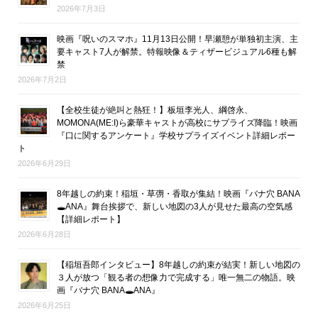
2026年7月3日
映画『呪いのスマホ』11月13日公開！早瀬憩が単独初主演、主
要キャスト7人が解禁。特報映像＆ティザービジュアル6種も解
禁
2026年7月2日
【全校生徒が絶叫と熱狂！】板垣李光人、綱啓永、
MOMONA(ME:I)ら豪華キャストが高校にサプライズ降臨！映画
『口に関するアンケート』学校サプライズイベント詳細レポー
ト
2026年6月29日
8年越しの約束！稲垣・草彅・香取が集結！映画『バナ穴 BANA
🕳ANA』舞台挨拶で、新しい地図の3人が見せた最高の空気感
【詳細レポート】
2026年6月28日
【稲垣吾郎インタビュー】8年越しの約束が結実！新しい地図の
３人が放つ「観る者の想像力で完成する」唯一無二の物語。映
画『バナ穴 BANA🕳ANA』
2026年6月25日