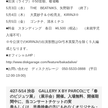
■出演（ライブ）※50音順、敬省略
5月3日（水） THE BEATNIKS、矢野顕子 （終了）
5月4日（木） 大貫妙子＆小松亮太、KIRINJI※
5月5日（金） ゴンチチ、清水ミチコ
■料金 スタンディング 各日 ¥6,500（税込） （未就学児
入場不可）
※今公演でのKIRINJIの出演形態はGt弓木英梨乃を除く５人編
成となります。
■オフィシャルHP：
http://www.diskgarage.com/feature/bakadalive/
■お問い合わせ ディスクガレージ 050-5533-0888 (平日
12:00-19:00)
4/27-5/14 渋谷 GALLERY X BY PARCOにて「春
のビジュツ展」（展示会）開催。入場無料、開催期
間中に、当コンサートチケットの実
券もしくは、半券持参の方にもれなくオリジナル・