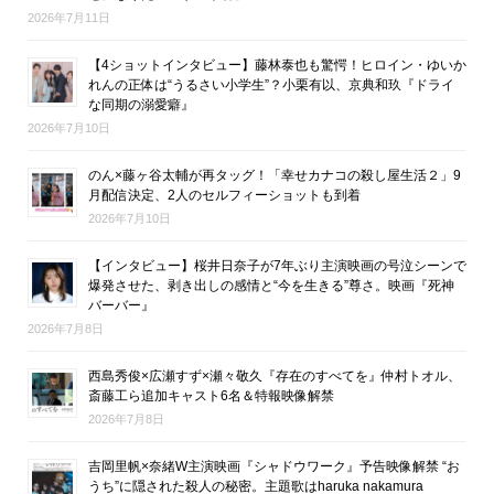
2026年7月11日
【4ショットインタビュー】藤林泰也も驚愕！ヒロイン・ゆいか
れんの正体は“うるさい小学生”？小栗有以、京典和玖『ドライ
な同期の溺愛癖』
2026年7月10日
のん×藤ヶ谷太輔が再タッグ！「幸せカナコの殺し屋生活２」9
月配信決定、2人のセルフィーショットも到着
2026年7月10日
【インタビュー】桜井日奈子が7年ぶり主演映画の号泣シーンで
爆発させた、剥き出しの感情と“今を生きる”尊さ。映画『死神
バーバー』
2026年7月8日
西島秀俊×広瀬すず×瀬々敬久『存在のすべてを』仲村トオル、
斎藤工ら追加キャスト6名＆特報映像解禁
2026年7月8日
吉岡里帆×奈緒W主演映画『シャドウワーク』予告映像解禁 “お
うち”に隠された殺人の秘密。主題歌はharuka nakamura