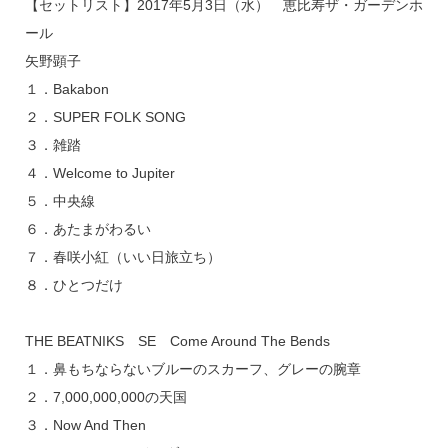
【セットリスト】2017年5月3日（水） 恵比寿ザ・ガーデンホ
ール
矢野顕子
１．Bakabon
２．SUPER FOLK SONG
３．雑踏
４．Welcome to Jupiter
５．中央線
６．あたまがわるい
７．春咲小紅（いい日旅立ち）
８．ひとつだけ
THE BEATNIKS SE Come Around The Bends
１．鼻もちならないブルーのスカーフ、グレーの腕章
２．7,000,000,000の天国
３．Now And Then