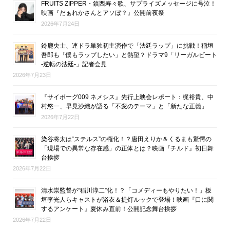
FRUITS ZIPPER・鎮西寿々歌、サプライズメッセージに号泣！
映画『だぁれかさんとアソぼ？』公開前夜祭
2026年7月24日
鈴鹿央士、連ドラ単独初主演作で「法廷ラップ」に挑戦！稲垣
吾郎も「僕もラップしたい」と熱望？ドラマ9「リーガルビート
-逆転の法廷-」記者会見
2026年7月23日
『サイボーグ009 ネメシス』先行上映会レポート：梶裕貴、中
村悠一、早見沙織が語る「不変のテーマ」と「新たな正義」
2026年7月22日
染谷将太は“ステルス”の権化！？唐田えりか＆くるまも驚愕の
「現場での異常な存在感」の正体とは？映画『チルド』初日舞
台挨拶
2026年7月22日
清水崇監督が“稲川淳二”化！？「コメディーもやりたい！」板
垣李光人らキャストが浴衣＆提灯ルックで登場！映画『口に関
するアンケート』夏休み直前！公開記念舞台挨拶
2026年7月22日