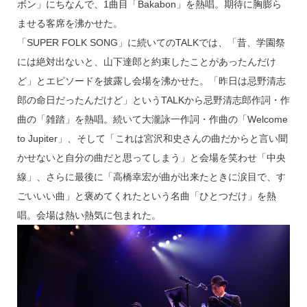
k
ボン」にちなんで、1曲目「Bakabon」を熱唱。期待に胸膨ら
ませる客席を沸かせた。
「SUPER FOLK SONG」に続いてのTALKでは、「昔、学園祭
には絶対出ないと、山下達郎と約束したことがあったんだけ
ど」とエピソードを披露し会場を沸かせた。「昨日は忌野清志
郎の命日だったんだけど」というTALKから忌野清志郎作詞・作
曲の「雑踏」を熱唱。続いて大瀧詠一作詞・作曲の「Welcome
to Jupiter」、そして「これは宮沢和史さんの曲だからと言い聞
かせないと自分の曲だと思ってしまう」と会場を笑わせ「中央
線」、さらに最後に「高橋幸宏が曲が出来たときに涙目で、す
ごいいい曲」と褒めてくれたという名曲「ひとつだけ」を熱
唱。会場は熱い熱気に包まれた。