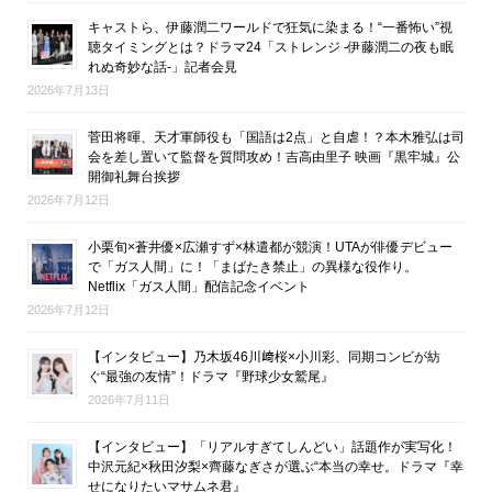
キャストら、伊藤潤二ワールドで狂気に染まる！“一番怖い”視
聴タイミングとは？ドラマ24「ストレンジ -伊藤潤二の夜も眠
れぬ奇妙な話-」記者会見
2026年7月13日
菅田将暉、天才軍師役も「国語は2点」と自虐！？本木雅弘は司
会を差し置いて監督を質問攻め！吉高由里子 映画『黒牢城』公
開御礼舞台挨拶
2026年7月12日
小栗旬×蒼井優×広瀬すず×林遣都が競演！UTAが俳優デビュー
で「ガス人間」に！「まばたき禁止」の異様な役作り。
Netflix「ガス人間」配信記念イベント
2026年7月12日
【インタビュー】乃木坂46川﨑桜×小川彩、同期コンビが紡
ぐ“最強の友情”！ドラマ『野球少女鷲尾』
2026年7月11日
【インタビュー】「リアルすぎてしんどい」話題作が実写化！
中沢元紀×秋田汐梨×齊藤なぎさが選ぶ“本当の幸せ。ドラマ『幸
せになりたいマサムネ君』