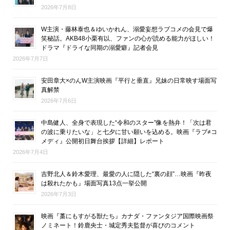
2026年7月8日
W主演・藤林泰也＆ゆいかれん、溺愛妄想ラブコメの会見で爆
笑秘話。AKB48小栗有以、ファンの心が読める能力がほしい！
ドラマ『ドライな同期の溺愛癖』記者会見
2026年7月7日
安田章大×のんW主演映画『平行と垂直』兄妹の日常映す場面写
真解禁
2026年7月6日
中島健人、全身で表現した“令和のスター”像を熱弁！「次は君
の波に乗りたいな」と七夕に甘い願いを込める。映画『ラブ≠コ
メディ』公開初日舞台挨拶【詳細】レポート
2026年7月4日
吉野北人＆鈴木愛理、最愛の人に隠した“裏の顔”…映画『昨夜
は殺れたかも』場面写真13点一挙公開
2026年7月3日
映画『藁にもすがる獣たち』カナダ・ファンタジア国際映画祭
ノミネート！鈴鹿央士・城定秀夫監督が喜びのコメント