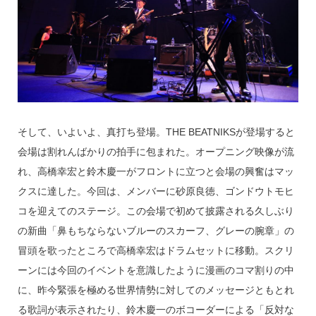
そして、いよいよ、真打ち登場。THE BEATNIKSが登場すると
会場は割れんばかりの拍手に包まれた。オープニング映像が流
れ、高橋幸宏と鈴木慶一がフロントに立つと会場の興奮はマッ
クスに達した。今回は、メンバーに砂原良徳、ゴンドウトモヒ
コを迎えてのステージ。この会場で初めて披露される久しぶり
の新曲「鼻もちならないブルーのスカーフ、グレーの腕章」の
冒頭を歌ったところで高橋幸宏はドラムセットに移動。スクリ
ーンには今回のイベントを意識したように漫画のコマ割りの中
に、昨今緊張を極める世界情勢に対してのメッセージともとれ
る歌詞が表示されたり、鈴木慶一のボコーダーによる「反対な