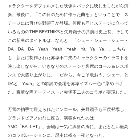
ャラクターをデフォルメした映像をバックに映し出しながら演
奏。最後に、「この日のために作った曲を」ということで、ス
テージには再び矢野顕子が登場。何度も同じステージに立って
いるもののTHE BEATNIKSと矢野顕子の共演は史上初。そして
この新曲のタイトルは、なんと、「シェー・シェー・シェー・
DA・DA・DA・Yeah・Yeah・Yeah・Ya・Ya・Ya」。こちら
も、新たに制作された赤塚不二夫のキャラクターのイラストを
映し出しながら、いきなりのステージと客席のコール＆レスポ
ンスで大盛り上がりに。「だから、今こそ歌おう、シェー、と
DAと、Yeah」との歌詞で会場を赤塚イズム一色に染め上げ
た。豪華な両アーティストと赤塚不二夫のコラボが実現した。
万雷の拍手で迎えられたアンコール。矢野顕子も三度登場し、
グランドピアノの前に座る。演奏されたのは
YMO「BALLET」。会場は一気に興奮の渦に。またとない最高
のコラボレーションに、歴史に残る一夜となった。