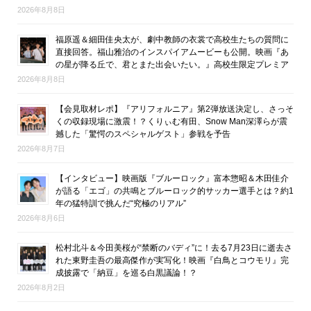
2026年8月8日
福原遥＆細田佳央太が、劇中教師の衣裳で高校生たちの質問に
直接回答。福山雅治のインスパイアムービーも公開。映画『あ
の星が降る丘で、君とまた出会いたい。』高校生限定プレミア
2026年8月8日
【会見取材レポ】『アリフォルニア』第2弾放送決定し、さっそ
くの収録現場に激震！？くりぃむ有田、Snow Man深澤らが震
撼した「驚愕のスペシャルゲスト」参戦を予告
2026年8月7日
【インタビュー】映画版『ブルーロック』富本惣昭＆木田佳介
が語る「エゴ」の共鳴とブルーロック的サッカー選手とは？約1
年の猛特訓で挑んだ“究極のリアル”
2026年8月6日
松村北斗＆今田美桜が“禁断のバディ”に！去る7月23日に逝去さ
れた東野圭吾の最高傑作が実写化！映画『白鳥とコウモリ』完
成披露で「納豆」を巡る白黒議論！？
2026年8月2日