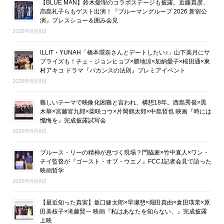
【BLUE MAN】鈴木愛理のコラボステージも披露。近藤真彦、
高島礼子らもゲスト出演！『ブルーマングループ 2026 新宿公
演』プレスショー＆囲み会見
2026年8月9日
ILLIT・YUNAH「橋本環奈さんとデートしたい♪」山下美月にサ
プライズも！チェ・ジョンヒョプ×勝地涼×加納愛子×桜田通×東
村アキコ ドラマ『バカンスの法則』プレミアイベント
2026年8月9日
難しいテーマで映像化困難と言われ、構想18年。西島秀俊×黒
木華×宮藤官九郎×柴咲コウ×片岡鶴太郎×中島哲也 映画『時には
懺悔を』完成披露試写会
2026年8月8日
ブルース・リーの精神が息づく現場？門脇麦×竹中直人×ワン・
チイ監督が『ゴースト・オブ・ウエノ』FCCJ記者会見で語った
映画哲学
2026年8月8日
【最近知った真実】坂口健太郎×早瀬憩×堀田真由×倉田瑛茉×原
田美枝子×滝藤賢一 映画『私はあなたを知らない、』完成披露
上映