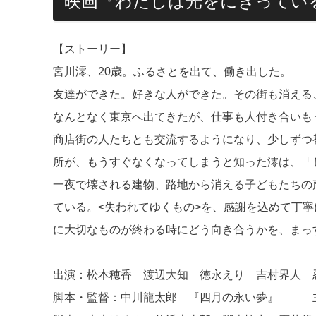
映画『わたしは光をにぎってい
【ストーリー】
宮川澪、20歳。ふるさとを出て、働き出した。
友達ができた。好きな人ができた。その街も消える
なんとなく東京へ出てきたが、仕事も人付き合いも
商店街の人たちとも交流するようになり、少しずつ
所が、もうすぐなくなってしまうと知った澪は、「
一夜で壊される建物、路地から消える子どもたちの
ている。<失われてゆくもの>を、感謝を込めて丁
に大切なものが終わる時にどう向き合うかを、まっ
出演：松本穂香 渡辺大知 徳永えり 吉村界人 
脚本・監督：中川龍太郎 『四月の永い夢』 主