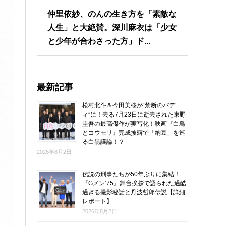
仲里依紗、のんの生き方を「素敵な
人生」と大絶賛。深川麻衣は「少女
と少年が合わさった方」ド...
最新記事
松村北斗＆今田美桜が“禁断のバデ
ィ”に！去る7月23日に逝去された東野
圭吾の最高傑作が実写化！映画『白鳥
とコウモリ』完成披露で「納豆」を巡
る白黒議論！？
2026年8月2日
伝説の刑事たちが50年ぶりに集結！
『Gメン’75』舞台挨拶で語られた過酷
過ぎる撮影秘話と丹波哲郎伝説【詳細
レポート】
2026年8月2日