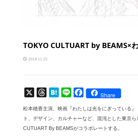
TOKYO CULTUART by BE
2019.11.15
X
T
H
Li
F
Share
hr
at
n
a
松本穂香主演、映画『わたしは光をにぎっている』（
e
e
e
c
ト、デザイン、カルチャーなど、混沌とした東京ら
a
n
e
CUTUART By BEAMSがコラボレートする。
d
a
b