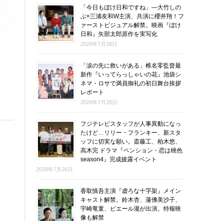
「今日もぼけ日和ですね」―大竹しの
ぶ×三浦友和W主演、共演に櫻井翔！フ
ァーストビジュアル解禁。映画『ぼけ
日和』矢部太郎原作を実写化
2026年7月28日
「涙の先に救いがある」椎名零監督最
新作『いってらっしゃいの花』池袋シ
ネマ・ロサで満員御礼の初日舞台挨拶
レポート
2026年7月28日
フジテレビスタッフが人事異動になっ
たけど…リリー・フランキー、新スタ
ッフに切実な願い。斎藤工、柏木悠、
高木完 ドラマ『ペンション・恋は桃色
season4』完成披露イベント
2026年7月26日
香取慎吾主演『虚ろな十字架』メイン
キャスト解禁。鈴木杏、蓮佛美沙子、
宇崎竜童、ピエール瀧が出演。特報映
像も解禁