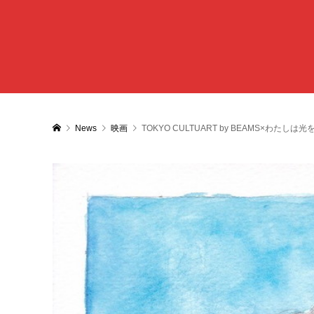
News
映画
TOKYO CULTUART by BEAMS×わたし