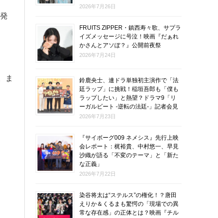
2026年7月26日
を発
FRUITS ZIPPER・鎮西寿々歌、サプラ
イズメッセージに号泣！映画『だぁれ
かさんとアソぼ？』公開前夜祭
2026年7月24日
。ま
鈴鹿央士、連ドラ単独初主演作で「法
廷ラップ」に挑戦！稲垣吾郎も「僕も
ラップしたい」と熱望？ドラマ9「リ
ーガルビート -逆転の法廷-」記者会見
2026年7月23日
『サイボーグ009 ネメシス』先行上映
会レポート：梶裕貴、中村悠一、早見
沙織が語る「不変のテーマ」と「新た
な正義」
2026年7月22日
染谷将太は“ステルス”の権化！？唐田
えりか＆くるまも驚愕の「現場での異
常な存在感」の正体とは？映画『チル