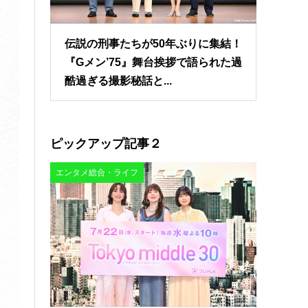
伝説の刑事たちが50年ぶりに集結！
『Gメン’75』舞台挨拶で語られた過
酷過ぎる撮影秘話と...
ピックアップ記事２
エンタメ総合・ライフ