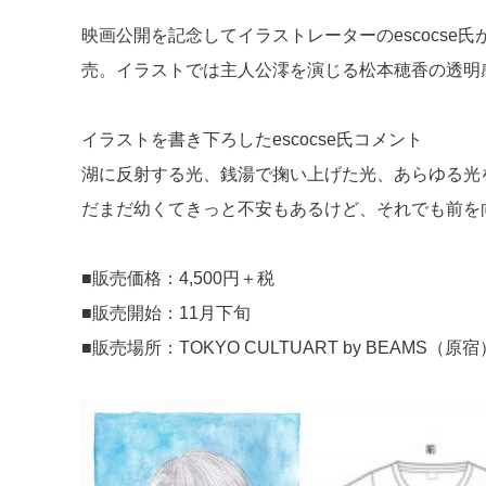
s
o
映画公開を記念してイラストレーターのescocs
o
売。イラストでは主人公澪を演じる松本穂香の透明
k
イラストを書き下ろしたescocse氏コメント
湖に反射する光、銭湯で掬い上げた光、あらゆる光
だまだ幼くてきっと不安もあるけど、それでも前を
■販売価格：4,500円＋税
■販売開始：11月下旬
■販売場所：TOKYO CULTUART by BEAMS（原宿）