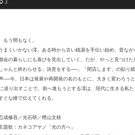
る』
、もう間もなく。
うまくいかない澪。ある時から古い銭湯を手伝い始め、昔なが
都会の暮らしにも喜びを見出していく。だが、やっと見つけた
しゃんと終わらせる」決意をする──。「閉店します」の貼り
声──今、日本は発展や再開発の名のもとに、大きく変わろう
寧に送り出すことで、前へ進もうとする澪は、現代に生きる私た
すぐな瞳で伝えてくれる。
忍成修吾／光石研／樫山文枝
題歌：カネコアヤノ「光の方へ」