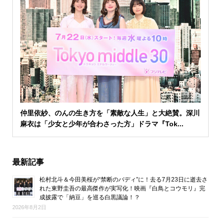
仲里依紗、のんの生き方を「素敵な人生」と大絶賛。深川
麻衣は「少女と少年が合わさった方」ドラマ『Tok...
最新記事
松村北斗＆今田美桜が“禁断のバディ”に！去る7月23日に逝去さ
れた東野圭吾の最高傑作が実写化！映画『白鳥とコウモリ』完
成披露で「納豆」を巡る白黒議論！？
2026年8月2日