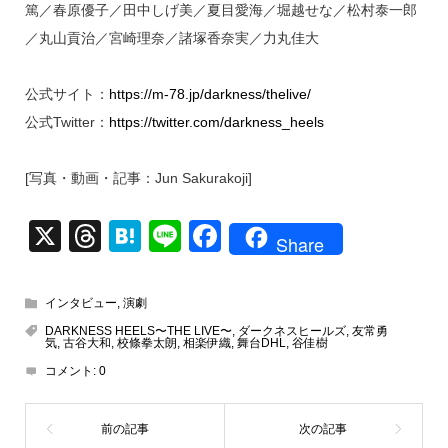
篤／春原優子／田中しげ美／夏目愛海／堀越せな／松村泰一郎
／丸山貢治／宮崎理奈／諸塚香奈実／力丸佳大
公式サイト：
https://m-78.jp/darkness/thelive/
公式Twitter：
https://twitter.com/darkness_heels
[写真・動画・記事：Jun Sakurakoji]
X
T
H
Li
F
Share
hr
at
n
a
e
e
e
c
インタビュー
,
演劇
a
n
e
DARKNESS HEELS〜THE LIVE〜
,
ダークネスヒールズ
,
友常勇
気
,
古谷大和
,
校條拳太朗
,
相楽伊織
,
舞台DHL
,
谷佳樹
d
a
b
コメント:
0
s
o
o