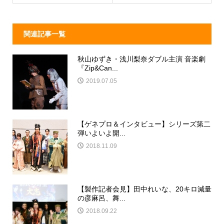
k
関連記事一覧
秋山ゆずき・浅川梨奈ダブル主演 音楽劇
『Zip&Can...
2019.07.05
【ゲネプロ＆インタビュー】シリーズ第二
弾いよいよ開...
2018.11.09
【製作記者会見】田中れいな、20キロ減量
の彦麻呂、舞...
2018.09.22