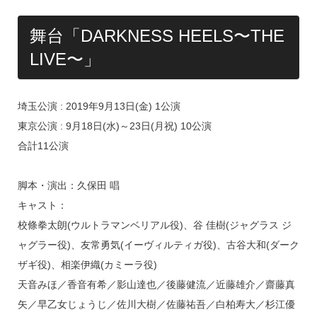
舞台「DARKNESS HEELS〜THE
LIVE〜」
埼玉公演 : 2019年9月13日(金) 1公演
東京公演 : 9月18日(水)～23日(月祝) 10公演
合計11公演
脚本・演出：久保田 唱
キャスト：
校條拳太朗(ウルトラマンベリアル役)、谷 佳樹(ジャグラス ジ
ャグラー役)、友常勇気(イーヴィルティガ役)、古谷大和(ダーク
ザギ役)、相楽伊織(カミーラ役)
天音みほ／香音有希／影山達也／後藤健流／近藤雄介／齋藤真
矢／早乙女じょうじ／佐川大樹／佐藤祐吾／白柏寿大／杉江優