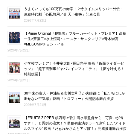
うまくいっても100万円の赤字！？侍タイムスリッパー外伝・
連続時代劇「心配無用ノ介 天下御免」記者会見
2026年7月22日
【Prime Original『犯罪者』ブルーカーペット・プレミア】高橋
一生×斎藤工×水上恒司×ユースケ・サンタマリア×青木崇高
×MEGUMI×チョン・イル
2026年7月22日
小学校プレミア！今井竜太郎×長田光平 映画『仮面ライダーゼ
ッツ』『超宇宙刑事ギャバンインフィニティ』【夢を叶える！
特別授業】
2026年7月21日
30年来の友人・井浦新＆市川実和子が夫婦役に「私たちにしか
出せない空気感」映画『トロフィー』公開記念舞台挨拶
2026年7月21日
【FRUITS ZIPPER 鎮西寿々歌】清水崇監督から「可愛いが出
すぎ！」と異例の注意！？単独初主演ホラーで封印した“アイド
ルスマイル” 映画『だぁれかさんとアソぼ？』完成披露舞台挨拶