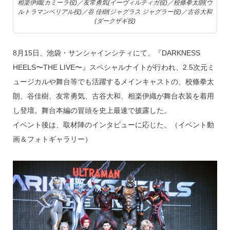
相楽伊織(カミーラ役)／友常勇気(イーヴィルティガ役)／校條拳太朗(ウ
ルトラマンベリアル役)／谷 佳樹(ジャグラス ジャグラー役)／古谷大和
(ダークザギ役)
8月15日、池袋・サンシャインシティにて、『DARKNESS
HEELS〜THE LIVE〜』スペシャルナイトが行われ、2.5次元ミ
ュージカルや舞台等でも活躍するメインキャストの、校條拳太
朗、谷佳樹、友常勇気、古谷大和、相楽伊織が舞台衣装を着用
し登壇。舞台本編の冒頭を史上最速で披露した。
イベント後は、取材陣のインタビューに応じた。（イベント動
画＆フォトギャラリー）