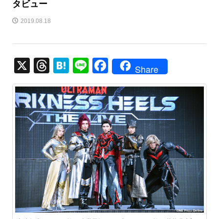
タビュー
2019.08.18
X
T
H
Li
F
Share
hr
at
n
a
e
e
e
c
a
n
e
d
a
b
s
o
o
k