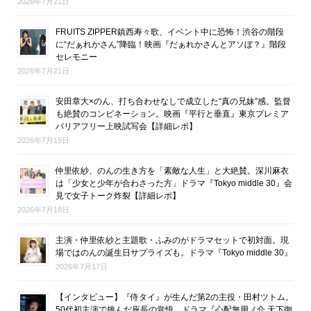
2026年7月21日
FRUITS ZIPPER鎮西寿々歌、イベント中に恐怖！渋谷の階段
に“だぁれかさん”降臨！映画『だぁれかさんとアソぼ？』階段
セレモニー
2026年7月21日
安田章大×のん、打ち合わせなしで成立した“真の兄妹”感。監督
も絶賛のコンビネーション。映画『平行と垂直』東京プレミア
バリアフリー上映試写会【詳細レポ】
2026年7月19日
仲里依紗、のんの生き方を「素敵な人生」と大絶賛。深川麻衣
は「少女と少年が合わさった方」ドラマ『Tokyo middle 30』会
見で女子トーク炸裂【詳細レポ】
2026年7月18日
主演・仲里依紗と主題歌・ふみのがドラマセットで初対面。現
場ではのんの誕生日サプライズも。ドラマ『Tokyo middle 30』
2026年7月17日
【インタビュー】『侍タイ』が生んだ第2の主役・田村ツトム。
50代初主演で挑んだ座長の覚悟。ドラマ『心配無用ノ介 天下御