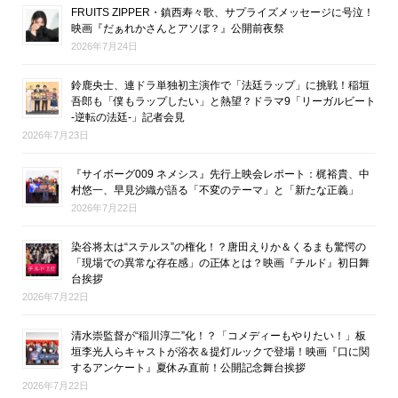
FRUITS ZIPPER・鎮西寿々歌、サプライズメッセージに号泣！
映画『だぁれかさんとアソぼ？』公開前夜祭
2026年7月24日
鈴鹿央士、連ドラ単独初主演作で「法廷ラップ」に挑戦！稲垣
吾郎も「僕もラップしたい」と熱望？ドラマ9「リーガルビート
-逆転の法廷-」記者会見
2026年7月23日
『サイボーグ009 ネメシス』先行上映会レポート：梶裕貴、中
村悠一、早見沙織が語る「不変のテーマ」と「新たな正義」
2026年7月22日
染谷将太は“ステルス”の権化！？唐田えりか＆くるまも驚愕の
「現場での異常な存在感」の正体とは？映画『チルド』初日舞
台挨拶
2026年7月22日
清水崇監督が“稲川淳二”化！？「コメディーもやりたい！」板
垣李光人らキャストが浴衣＆提灯ルックで登場！映画『口に関
するアンケート』夏休み直前！公開記念舞台挨拶
2026年7月22日