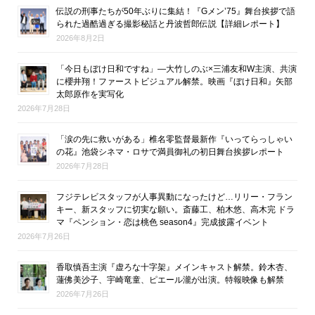
伝説の刑事たちが50年ぶりに集結！『Gメン’75』舞台挨拶で語
られた過酷過ぎる撮影秘話と丹波哲郎伝説【詳細レポート】
2026年8月2日
「今日もぼけ日和ですね」―大竹しのぶ×三浦友和W主演、共演
に櫻井翔！ファーストビジュアル解禁。映画『ぼけ日和』矢部
太郎原作を実写化
2026年7月28日
「涙の先に救いがある」椎名零監督最新作『いってらっしゃい
の花』池袋シネマ・ロサで満員御礼の初日舞台挨拶レポート
2026年7月28日
フジテレビスタッフが人事異動になったけど…リリー・フラン
キー、新スタッフに切実な願い。斎藤工、柏木悠、高木完 ドラ
マ『ペンション・恋は桃色 season4』完成披露イベント
2026年7月26日
香取慎吾主演『虚ろな十字架』メインキャスト解禁。鈴木杏、
蓮佛美沙子、宇崎竜童、ピエール瀧が出演。特報映像も解禁
2026年7月26日