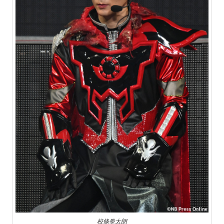
校條拳太朗