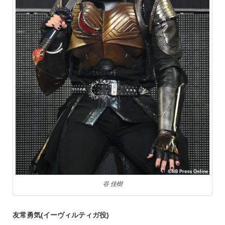
谷 佳樹
友常勇気(イーヴィルティガ役)