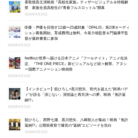
香取慎吾主演映画『高校生家族』ティザービジュアル＆特報解
禁 家族全員高校生の“青春フルスロットル”開幕
2026年6月25日
俳優・声優を目指す12歳〜25歳対象「OPALIS」第2弾オーディ
ション募集開始、育成費用は無料。今泉力哉監督＆門脇康平監
督が最終審査に参加
2026年6月24日
Netflixが世界へ届ける日本アニメ『フールナイト』アニメ化決
定、『THE ONE PIECE』新ビジュアルなど続々解禁。アヌシ
ー国際アニメーション映画祭
2026年6月24日
【インタビュー】舘ひろし×黒川想矢、世代を超えた“師弟バデ
ィ”が語る「演じない」演技論と再共演への夢。映画『免許返
納!?』
2026年6月23日
舘ひろし、西野七瀬、黒川想矢、八嶋智人が集結！映画『免許
返納!?』公開前夜祭で爆笑の“返納”エピソードを告白
2026年6月23日