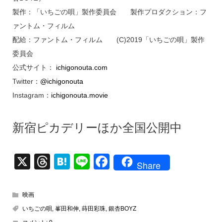
製作：「いちごの唄」製作委員会 製作プロダクション：フ
ァントム・フィルム
配給：ファントム・フィルム (C)2019「いちごの唄」製作
委員会
公式サイト：
ichigonouta.com
Twitter：
@ichigonouta
Instagram：
ichigonouta.movie
新宿ピカデリーほか全国公開中
X
T
H
Li
F
Share
hr
at
n
a
e
e
e
c
映画
a
n
e
いちごの唄
,
峯田和伸
,
蒔田彩珠
,
銀杏BOYZ