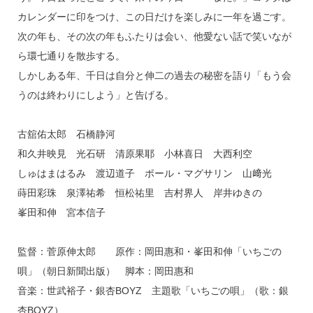
カレンダーに印をつけ、この日だけを楽しみに一年を過ごす。
次の年も、その次の年もふたりは会い、他愛ない話で笑いなが
ら環七通りを散歩する。
しかしある年、千日は自分と伸二の過去の秘密を語り「もう会
うのは終わりにしよう」と告げる。
古舘佑太郎 石橋静河
和久井映見 光石研 清原果耶 小林喜日 大西利空
しゅはまはるみ 渡辺道子 ポール・マグサリン 山﨑光
蒔田彩珠 泉澤祐希 恒松祐里 吉村界人 岸井ゆきの
峯田和伸 宮本信子
監督：菅原伸太郎 原作：岡田惠和・峯田和伸「いちごの
唄」（朝日新聞出版） 脚本：岡田惠和
音楽：世武裕子・銀杏BOYZ 主題歌「いちごの唄」（歌：銀
杏BOYZ）