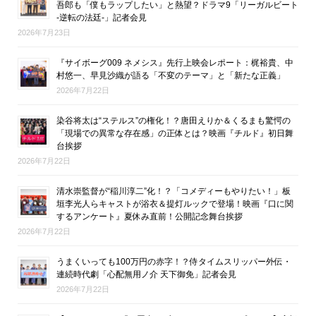
吾郎も「僕もラップしたい」と熱望？ドラマ9「リーガルビート
-逆転の法廷-」記者会見
2026年7月23日
『サイボーグ009 ネメシス』先行上映会レポート：梶裕貴、中
村悠一、早見沙織が語る「不変のテーマ」と「新たな正義」
2026年7月22日
染谷将太は“ステルス”の権化！？唐田えりか＆くるまも驚愕の
「現場での異常な存在感」の正体とは？映画『チルド』初日舞
台挨拶
2026年7月22日
清水崇監督が“稲川淳二”化！？「コメディーもやりたい！」板
垣李光人らキャストが浴衣＆提灯ルックで登場！映画『口に関
するアンケート』夏休み直前！公開記念舞台挨拶
2026年7月22日
うまくいっても100万円の赤字！？侍タイムスリッパー外伝・
連続時代劇「心配無用ノ介 天下御免」記者会見
2026年7月22日