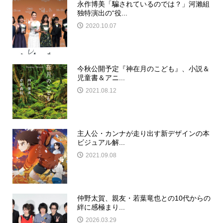
永作博美「騙されているのでは？」河瀨組
独特演出の“役...
2020.10.07
今秋公開予定『神在月のこども』、小説＆
児童書＆アニ...
2021.08.12
主人公・カンナが走り出す新デザインの本
ビジュアル解...
2021.09.08
仲野太賀、親友・若葉竜也との10代からの
絆に感極まり...
2026.03.29