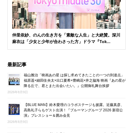
仲里依紗、のんの生き方を「素敵な人生」と大絶賛。深川
麻衣は「少女と少年が合わさった方」ドラマ『Tok...
最新記事
福山雅治「映画あの星 は探し求めてきたことの一つの到達点」
福原遥×細田佳央太×出口夏希×豊嶋花×井之脇海 映画『あの星が
降る丘で、君とまた出会いたい。』公開御礼舞台挨拶
2026年8月9日
【BLUE MAN】鈴木愛理のコラボステージも披露。近藤真彦、
高島礼子らもゲスト出演！『ブルーマングループ 2026 新宿公
演』プレスショー＆囲み会見
2026年8月9日