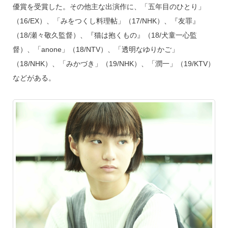
優賞を受賞した。その他主な出演作に、「五年目のひとり」
（16/EX）、「みをつくし料理帖」（17/NHK）、『友罪』
（18/瀬々敬久監督）、『猫は抱くもの』（18/犬童一心監
督）、「anone」（18/NTV）、「透明なゆりかご」
（18/NHK）、「みかづき」（19/NHK）、「潤一」（19/KTV）
などがある。