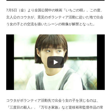
k
7月5日（金）より全国公開中の映画『いちごの唄』。この度、
主人公のコウタが、震災のボランティア活動に赴いた地で出会
う女の子との交流を描いたシーンの映像が解禁となった。
コウタがボランティア活動先で出会う女の子を演じるのは、
『三度目の殺人』、『万引き家族』など是枝裕和監督作品の常