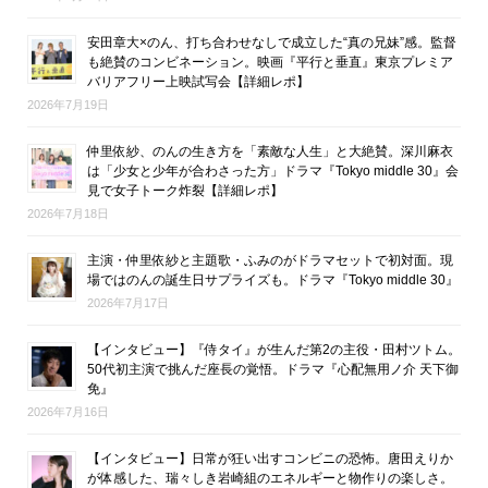
安田章大×のん、打ち合わせなしで成立した“真の兄妹”感。監督
も絶賛のコンビネーション。映画『平行と垂直』東京プレミア
バリアフリー上映試写会【詳細レポ】
2026年7月19日
仲里依紗、のんの生き方を「素敵な人生」と大絶賛。深川麻衣
は「少女と少年が合わさった方」ドラマ『Tokyo middle 30』会
見で女子トーク炸裂【詳細レポ】
2026年7月18日
主演・仲里依紗と主題歌・ふみのがドラマセットで初対面。現
場ではのんの誕生日サプライズも。ドラマ『Tokyo middle 30』
2026年7月17日
【インタビュー】『侍タイ』が生んだ第2の主役・田村ツトム。
50代初主演で挑んだ座長の覚悟。ドラマ『心配無用ノ介 天下御
免』
2026年7月16日
【インタビュー】日常が狂い出すコンビニの恐怖。唐田えりか
が体感した、瑞々しき岩崎組のエネルギーと物作りの楽しさ。