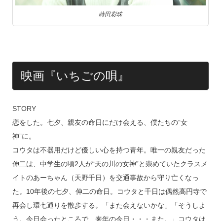
蒔田彩珠
映画『いちごの唄』
STORY
恋をした。七夕、親友の命日にだけ会える、僕たちの”女
神”に。
コウタは不器用だけど優しい心を持つ青年。唯一の親友だった
伸二は、中学生の頃2人が“天の川の女神”と崇めていたクラスメ
イトのあーちゃん（天野千日）を交通事故から守り亡くなっ
た。10年後の七夕、伸二の命日。コウタと千日は偶然高円寺で
再会し環七通りを散歩する。「また会えないかな」「そうしよ
う。今日会ったところで、来年の今日・・・また。」コウタは