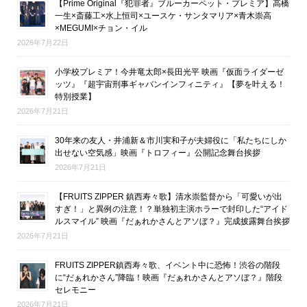
【Prime Original『犯罪者』ブルーカーペット・プレミア】高橋
一生×斎藤工×水上恒司×ユースケ・サンタマリア×青木崇高
×MEGUMI×チョン・イル
2026年7月22日
小学校プレミア！今井竜太郎×長田光平 映画『仮面ライダーゼ
ッツ』『超宇宙刑事ギャバンインフィニティ』【夢を叶える！
特別授業】
2026年7月21日
30年来の友人・井浦新＆市川実和子が夫婦役に「私たちにしか
出せない空気感」映画『トロフィー』公開記念舞台挨拶
2026年7月21日
【FRUITS ZIPPER 鎮西寿々歌】清水崇監督から「可愛いが出
すぎ！」と異例の注意！？単独初主演ホラーで封印した“アイド
ルスマイル” 映画『だぁれかさんとアソぼ？』完成披露舞台挨拶
2026年7月21日
FRUITS ZIPPER鎮西寿々歌、イベント中に恐怖！渋谷の階段
に“だぁれかさん”降臨！映画『だぁれかさんとアソぼ？』階段
セレモニー
2026年7月21日