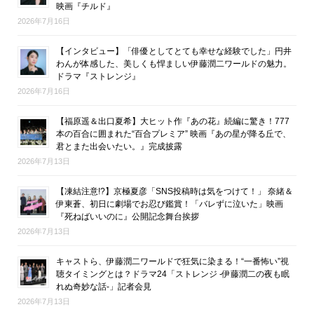
映画『チルド』
2026年7月16日
【インタビュー】「俳優としてとても幸せな経験でした」円井
わんが体感した、美しくも悍ましい伊藤潤二ワールドの魅力。
ドラマ『ストレンジ』
2026年7月16日
【福原遥＆出口夏希】大ヒット作『あの花』続編に驚き！777
本の百合に囲まれた“百合プレミア” 映画『あの星が降る丘で、
君とまた出会いたい。』完成披露
2026年7月13日
【凍結注意!?】京極夏彦「SNS投稿時は気をつけて！」 奈緒＆
伊東蒼、初日に劇場でお忍び鑑賞！「バレずに泣いた」映画
『死ねばいいのに』公開記念舞台挨拶
2026年7月13日
キャストら、伊藤潤二ワールドで狂気に染まる！“一番怖い”視
聴タイミングとは？ドラマ24「ストレンジ -伊藤潤二の夜も眠
れぬ奇妙な話-」記者会見
2026年7月13日