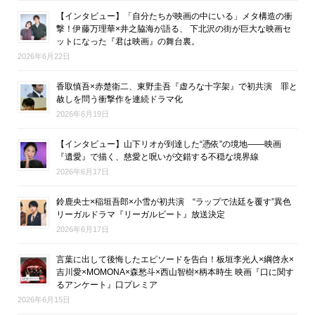
【インタビュー】「自分たちが映画の中にいる」メタ構造の衝
撃！伊藤万理華×井之脇海が語る、 下北沢の街が巨大な映画セ
ットになった『君は映画』の舞台裏。
2026年6月22日
香取慎吾×赤楚衛二、東野圭吾『虚ろな十字架』で初共演 罪と
赦しを問う衝撃作を連続ドラマ化
2026年6月19日
【インタビュー】山下リオが到達した“憑依”の境地――映画
『遺愛』で描く、慈愛と呪いが交錯する不穏な境界線
2026年6月17日
鈴鹿央士×稲垣吾郎×小雪が初共演 “ラップで法廷を覆す”異色
リーガルドラマ『リーガルビート』放送決定
2026年6月17日
言葉に出して後悔したエピソードを告白！板垣李光人×綱啓永×
吉川愛×MOMONA×森愁斗×西山智樹×柄本時生 映画『口に関す
るアンケート』口プレミア
2026年6月15日