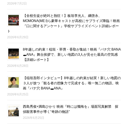
2026年7月2日
【全校生徒が絶叫と熱狂！】板垣李光人、綱啓永、
MOMONA(ME:I)ら豪華キャストが高校にサプライズ降臨！映画
『口に関するアンケート』学校サプライズイベント詳細レポー
ト
2026年6月29日
8年越しの約束！稲垣・草彅・香取が集結！映画『バナ穴 BANA
🕳ANA』舞台挨拶で、新しい地図の3人が見せた最高の空気感
【詳細レポート】
2026年6月28日
【稲垣吾郎インタビュー】8年越しの約束が結実！新しい地図の
３人が放つ「観る者の想像力で完成する」唯一無二の物語。映
画『バナ穴 BANA🕳ANA』
2026年6月25日
西島秀俊×満島ひかり 映画『時には懺悔を』場面写真解禁 探
偵殺害事件が導く“奇跡の物語”
2026年6月25日