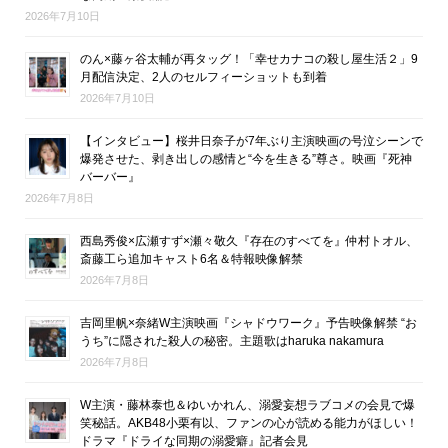
2026年7月10日
のん×藤ヶ谷太輔が再タッグ！「幸せカナコの殺し屋生活２」9
月配信決定、2人のセルフィーショットも到着
2026年7月10日
【インタビュー】桜井日奈子が7年ぶり主演映画の号泣シーンで
爆発させた、剥き出しの感情と“今を生きる”尊さ。映画『死神
バーバー』
2026年7月8日
西島秀俊×広瀬すず×瀬々敬久『存在のすべてを』仲村トオル、
斎藤工ら追加キャスト6名＆特報映像解禁
2026年7月8日
吉岡里帆×奈緒W主演映画『シャドウワーク』予告映像解禁 “お
うち”に隠された殺人の秘密。主題歌はharuka nakamura
2026年7月8日
W主演・藤林泰也＆ゆいかれん、溺愛妄想ラブコメの会見で爆
笑秘話。AKB48小栗有以、ファンの心が読める能力がほしい！
ドラマ『ドライな同期の溺愛癖』記者会見