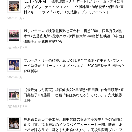
ILLIT・YUNAH「橋本環奈さんとデートしたい♪」山下美月にサ
プライズも！チェ・ジョンヒョプ×勝地涼×加納愛子×桜田通×東
村アキコ ドラマ『バカンスの法則』プレミアイベント
2026年8月9日
難しいテーマで映像化困難と言われ、構想18年。西島秀俊×黒
木華×宮藤官九郎×柴咲コウ×片岡鶴太郎×中島哲也 映画『時には
懺悔を』完成披露試写会
2026年8月8日
ブルース・リーの精神が息づく現場？門脇麦×竹中直人×ワン・
チイ監督が『ゴースト・オブ・ウエノ』FCCJ記者会見で語った
映画哲学
2026年8月8日
【最近知った真実】坂口健太郎×早瀬憩×堀田真由×倉田瑛茉×原
田美枝子×滝藤賢一 映画『私はあなたを知らない、』完成披露
上映
2026年8月8日
福原遥＆細田佳央太が、劇中教師の衣裳で高校生たちの質問に
直接回答。福山雅治のインスパイアムービーも公開。映画『あ
の星が降る丘で、君とまた出会いたい。』高校生限定プレミア