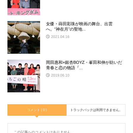
女優・蒔田彩珠が映画の舞台、出雲
へ。“神在月”の聖地...
2021.04.16
岡田惠和×銀杏BOYZ・峯田和伸が紡いだ
青春と恋の物語『...
2019.06.10
コメント ( 0 )
トラックバックは利用できません。
この記事へのコメントはありません。