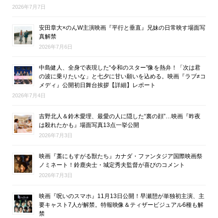
2026年7月7日
安田章大×のんW主演映画『平行と垂直』兄妹の日常映す場面写
真解禁
2026年7月6日
中島健人、全身で表現した“令和のスター”像を熱弁！「次は君
の波に乗りたいな」と七夕に甘い願いを込める。映画『ラブ≠コ
メディ』公開初日舞台挨拶【詳細】レポート
2026年7月4日
吉野北人＆鈴木愛理、最愛の人に隠した“裏の顔”…映画『昨夜
は殺れたかも』場面写真13点一挙公開
2026年7月3日
映画『藁にもすがる獣たち』カナダ・ファンタジア国際映画祭
ノミネート！鈴鹿央士・城定秀夫監督が喜びのコメント
2026年7月3日
映画『呪いのスマホ』11月13日公開！早瀬憩が単独初主演、主
要キャスト7人が解禁。特報映像＆ティザービジュアル6種も解
禁