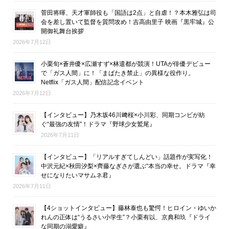
菅田将暉、天才軍師役も「国語は2点」と自虐！？本木雅弘は司
会を差し置いて監督を質問攻め！吉高由里子 映画『黒牢城』公
開御礼舞台挨拶
2026年7月12日
小栗旬×蒼井優×広瀬すず×林遣都が競演！UTAが俳優デビュー
で「ガス人間」に！「まばたき禁止」の異様な役作り。
Netflix「ガス人間」配信記念イベント
2026年7月12日
【インタビュー】乃木坂46川﨑桜×小川彩、同期コンビが紡
ぐ“最強の友情”！ドラマ『野球少女鷲尾』
2026年7月11日
【インタビュー】「リアルすぎてしんどい」話題作が実写化！
中沢元紀×秋田汐梨×齊藤なぎさが選ぶ“本当の幸せ。ドラマ『幸
せになりたいマサムネ君』
2026年7月11日
【4ショットインタビュー】藤林泰也も驚愕！ヒロイン・ゆいか
れんの正体は“うるさい小学生”？小栗有以、京典和玖『ドライ
な同期の溺愛癖』