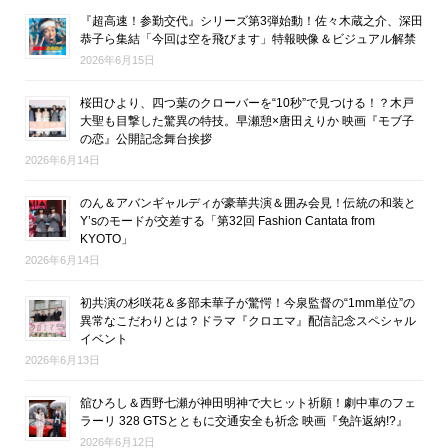
『超高速！参勤交代』シリーズ第3弾始動！佐々木蔵之介、深田
恭子ら集結「今回は空を飛びます」特報映像＆ビジュアル解禁
2026年6月15日
桜田ひより、四つ葉のクローバーを“10秒”で見つける！？木戸
大聖も目撃した驚異の特技。早瀬憩×唐田えりか 映画『モブ子
の恋』公開記念舞台挨拶
2026年6月14日
のん＆アバンギャルディが豪華共演＆囲み会見！伝統の和装と
Y’sのモードが交差する「第32回 Fashion Cantata from
KYOTO」
2026年6月14日
初共演の杉咲花＆多部未華子が驚愕！今泉監督の“1mm単位”の
異常なこだわりとは？ドラマ『クロエマ』配信記念スペシャル
イベント
2026年6月13日
舘ひろし＆西野七瀬が神田明神で大ヒット祈願！劇中車のフェ
ラーリ 328 GTSとともに交通安全も祈念 映画『免許返納!?』
2026年6月12日