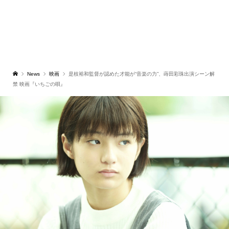
News
映画
是枝裕和監督が認めた才能が“音楽の力”、蒔田彩珠出演シーン解
禁 映画『いちごの唄』