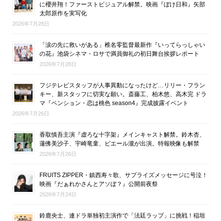
に櫻井翔！ファーストビジュアル解禁。映画『ぼけ日和』矢部
太郎原作を実写化
2026年7月28日
「涙の先に救いがある」椎名零監督最新作『いってらっしゃい
の花』池袋シネマ・ロサで満員御礼の初日舞台挨拶レポート
2026年7月28日
フジテレビスタッフが人事異動になったけど…リリー・フラン
キー、新スタッフに切実な願い。斎藤工、柏木悠、高木完 ドラ
マ『ペンション・恋は桃色 season4』完成披露イベント
2026年7月26日
香取慎吾主演『虚ろな十字架』メインキャスト解禁。鈴木杏、
蓮佛美沙子、宇崎竜童、ピエール瀧が出演。特報映像も解禁
2026年7月26日
FRUITS ZIPPER・鎮西寿々歌、サプライズメッセージに号泣！
映画『だぁれかさんとアソぼ？』公開前夜祭
2026年7月24日
鈴鹿央士、連ドラ単独初主演作で「法廷ラップ」に挑戦！稲垣