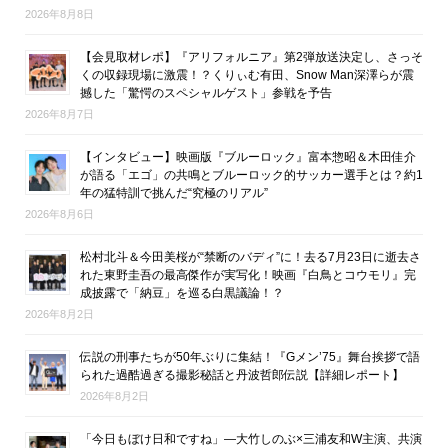
2026年8月8日
【会見取材レポ】『アリフォルニア』第2弾放送決定し、さっそ
くの収録現場に激震！？くりぃむ有田、Snow Man深澤らが震
撼した「驚愕のスペシャルゲスト」参戦を予告
2026年8月7日
【インタビュー】映画版『ブルーロック』富本惣昭＆木田佳介
が語る「エゴ」の共鳴とブルーロック的サッカー選手とは？約1
年の猛特訓で挑んだ“究極のリアル”
2026年8月6日
松村北斗＆今田美桜が“禁断のバディ”に！去る7月23日に逝去さ
れた東野圭吾の最高傑作が実写化！映画『白鳥とコウモリ』完
成披露で「納豆」を巡る白黒議論！？
2026年8月2日
伝説の刑事たちが50年ぶりに集結！『Gメン’75』舞台挨拶で語
られた過酷過ぎる撮影秘話と丹波哲郎伝説【詳細レポート】
2026年8月2日
「今日もぼけ日和ですね」―大竹しのぶ×三浦友和W主演、共演