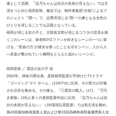
連として活躍、『志乃ちゃんは自分の名前が言えない』では主
演をつとめた蒔田彩珠。最近では、制作者集団“分福”によるプ
ロジェクト『潤一』で、志尊淳演じる“潤一”の虜となる女性の
ひとりを演じることでも話題となっている。
蒔田が演じる女の子と、古舘佑太郎が演じるコウタの交流を描
くこのシーンは、銀杏BOYZファンが好きなシーンの一つに挙
げる、“音楽の力”が彼女を救ったことを示すシーン。人から人
へ音楽が繋がれていく瞬間をとらえた温かいシーンだ。
蒔田彩珠 ／ 震災の女の子 役
2002年、神奈川県出身。是枝裕和監督が手掛けたTVドラマ
「ゴーイング マイ ホーム」(12/KTV)に出演、その実力が評価
され注目を集める。その後も、『三度目の殺人』(17)、『万引
き家族』(18)と多くの是枝監督作品に出演。『志乃ちゃんは自
分の名前が言えない』（18/湯浅弘章監督）では初主演を務め、
第43回報知映画賞新人賞および第33回高崎映画祭最優秀新人女