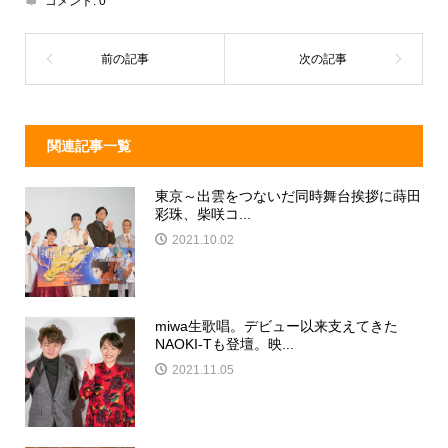
d
a
b
コメント:
0
s
o
o
k
関連記事一覧
東京～出雲をつないだ同時舞台挨拶に蒔田
彩珠、柴咲コ...
2021.10.02
miwa生歌唱。デビュー以来支えてきた
NAOKI-Tも登壇。映...
2021.11.05