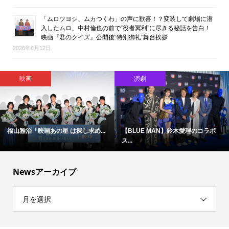
「ムロツヨシ、ムカつくわ」の声に歓喜！？変装して劇場に潜
入したムロ、中村倫也の前で“役者冥利”に尽きる秘話を告白！
映画『君のクイズ』公開後“特別御礼”舞台挨拶
2026年6月12日
エンタメ総合・ライフ
映画
ILLIT・YUNAH「橋本環奈さんと
難しいテーマで映像化困難と言わ...
デ...
Newsアーカイブ
月を選択