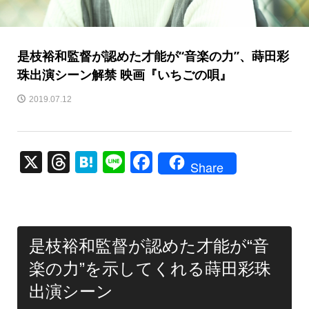
是枝裕和監督が認めた才能が“音楽の力”、蒔田彩
珠出演シーン解禁 映画『いちごの唄』
2019.07.12
X
T
H
Li
F
Share
hr
at
n
a
e
e
e
c
a
n
e
是枝裕和監督が認めた才能が“音
d
a
b
楽の力”を示してくれる蒔田彩珠
s
o
出演シーン
o