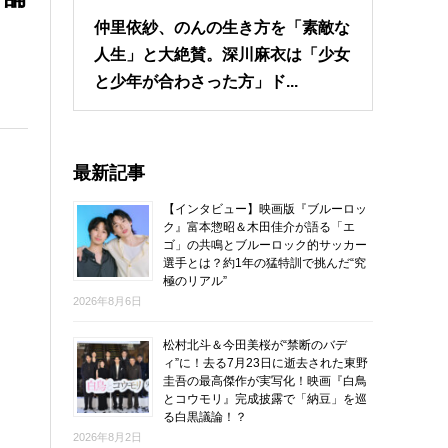
仲里依紗、のんの生き方を「素敵な
人生」と大絶賛。深川麻衣は「少女
と少年が合わさった方」ド...
最新記事
【インタビュー】映画版『ブルーロッ
ク』富本惣昭＆木田佳介が語る「エ
ゴ」の共鳴とブルーロック的サッカー
選手とは？約1年の猛特訓で挑んだ“究
極のリアル”
2026年8月6日
松村北斗＆今田美桜が“禁断のバデ
ィ”に！去る7月23日に逝去された東野
圭吾の最高傑作が実写化！映画『白鳥
とコウモリ』完成披露で「納豆」を巡
る白黒議論！？
2026年8月2日