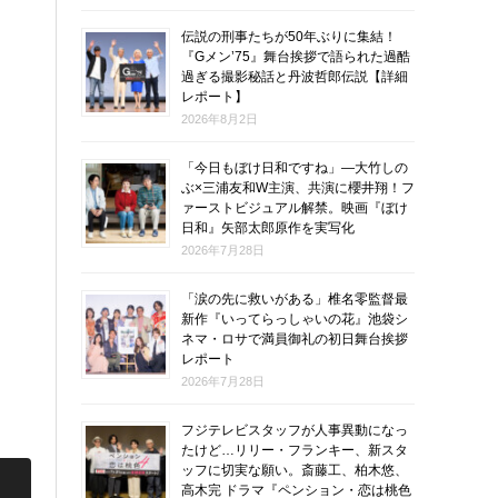
伝説の刑事たちが50年ぶりに集結！
『Gメン’75』舞台挨拶で語られた過酷
過ぎる撮影秘話と丹波哲郎伝説【詳細
レポート】
2026年8月2日
「今日もぼけ日和ですね」―大竹しの
ぶ×三浦友和W主演、共演に櫻井翔！フ
ァーストビジュアル解禁。映画『ぼけ
日和』矢部太郎原作を実写化
2026年7月28日
「涙の先に救いがある」椎名零監督最
新作『いってらっしゃいの花』池袋シ
ネマ・ロサで満員御礼の初日舞台挨拶
レポート
2026年7月28日
フジテレビスタッフが人事異動になっ
たけど…リリー・フランキー、新スタ
ッフに切実な願い。斎藤工、柏木悠、
高木完 ドラマ『ペンション・恋は桃色