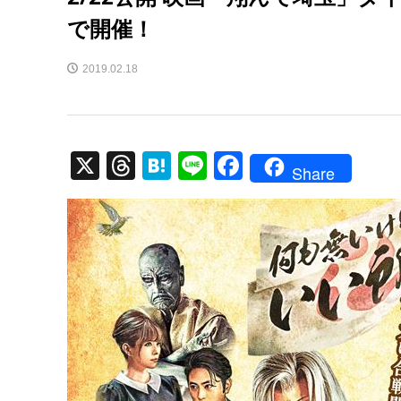
で開催！
2019.02.18
X
T
H
Li
F
Share
hr
at
n
a
e
e
e
c
a
n
e
d
a
b
s
o
o
k