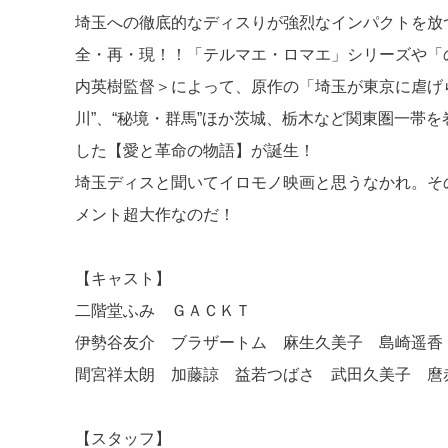
埼玉への徹底的なディスりが強烈なインパクトを放
全・再・現！！「テルマエ・ロマエ」シリーズや「
内英樹監督＞によって、原作の「埼玉が東京に虐げら
川”、“秘境・群馬”ほか茨城、栃木など関東圏一帯
した【愛と革命の物語】が誕生！
埼玉ディスと聞いてイロモノ映画と思うなかれ。そ
メント超大作なのだ！
【キャスト】
二階堂ふみ ＧＡＣＫＴ
伊勢谷友介 ブラザートム 麻生久美子 島崎遥香
間宮祥太朗 加藤諒 益若つばさ 武田久美子 麿
【スタッフ】