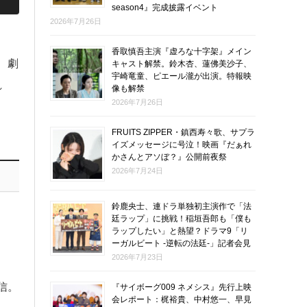
season4』完成披露イベント
2026年7月26日
。
香取慎吾主演『虚ろな十字架』メイン
、劇
キャスト解禁。鈴木杏、蓮佛美沙子、
宇崎竜童、ピエール瀧が出演。特報映
れ
像も解禁
2026年7月26日
FRUITS ZIPPER・鎮西寿々歌、サプラ
イズメッセージに号泣！映画『だぁれ
かさんとアソぼ？』公開前夜祭
2026年7月24日
鈴鹿央士、連ドラ単独初主演作で「法
廷ラップ」に挑戦！稲垣吾郎も「僕も
ラップしたい」と熱望？ドラマ9「リ
ーガルビート -逆転の法廷-」記者会見
2026年7月23日
信。
『サイボーグ009 ネメシス』先行上映
会レポート：梶裕貴、中村悠一、早見