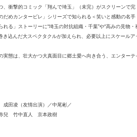
つ、衝撃的コミック「翔んで埼玉」（未完）がスクリーンで完
のだめカンタービレ」シリーズで知られる＜笑いと感動の名手
れる」ストーリーに“埼玉の対抗組織・千葉”や“高みの見物・
を巻き込んだ大スペクタクルが加えられ、必要以上にスケールア
の実態は、壮大かつ大真面目に郷土愛へ向き合う、エンターテ
 成田凌（友情出演）／中尾彬／
赤兒 竹中直人 京本政樹