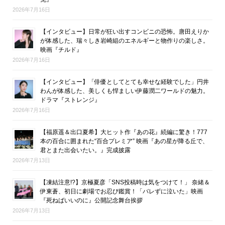
2026年7月16日
【インタビュー】日常が狂い出すコンビニの恐怖。唐田えりか
が体感した、瑞々しき岩崎組のエネルギーと物作りの楽しさ。
映画『チルド』
2026年7月16日
【インタビュー】「俳優としてとても幸せな経験でした」円井
わんが体感した、美しくも悍ましい伊藤潤二ワールドの魅力。
ドラマ『ストレンジ』
2026年7月16日
【福原遥＆出口夏希】大ヒット作『あの花』続編に驚き！777
本の百合に囲まれた“百合プレミア” 映画『あの星が降る丘で、
君とまた出会いたい。』完成披露
2026年7月13日
【凍結注意!?】京極夏彦「SNS投稿時は気をつけて！」 奈緒＆
伊東蒼、初日に劇場でお忍び鑑賞！「バレずに泣いた」映画
『死ねばいいのに』公開記念舞台挨拶
2026年7月13日