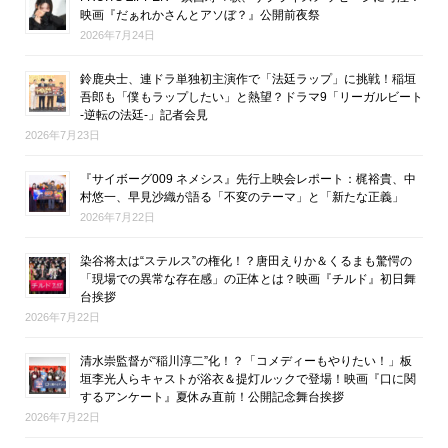
映画『だぁれかさんとアソぼ？』公開前夜祭
2026年7月24日
鈴鹿央士、連ドラ単独初主演作で「法廷ラップ」に挑戦！稲垣
吾郎も「僕もラップしたい」と熱望？ドラマ9「リーガルビート
-逆転の法廷-」記者会見
2026年7月23日
『サイボーグ009 ネメシス』先行上映会レポート：梶裕貴、中
村悠一、早見沙織が語る「不変のテーマ」と「新たな正義」
2026年7月22日
染谷将太は“ステルス”の権化！？唐田えりか＆くるまも驚愕の
「現場での異常な存在感」の正体とは？映画『チルド』初日舞
台挨拶
2026年7月22日
清水崇監督が“稲川淳二”化！？「コメディーもやりたい！」板
垣李光人らキャストが浴衣＆提灯ルックで登場！映画『口に関
するアンケート』夏休み直前！公開記念舞台挨拶
2026年7月22日