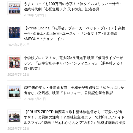
うまくいっても100万円の赤字！？侍タイムスリッパー外伝・
連続時代劇「心配無用ノ介 天下御免」記者会見
2026年7月22日
【Prime Original『犯罪者』ブルーカーペット・プレミア】高橋
一生×斎藤工×水上恒司×ユースケ・サンタマリア×青木崇高
×MEGUMI×チョン・イル
2026年7月22日
小学校プレミア！今井竜太郎×長田光平 映画『仮面ライダーゼ
ッツ』『超宇宙刑事ギャバンインフィニティ』【夢を叶える！
特別授業】
2026年7月21日
30年来の友人・井浦新＆市川実和子が夫婦役に「私たちにしか
出せない空気感」映画『トロフィー』公開記念舞台挨拶
2026年7月21日
【FRUITS ZIPPER 鎮西寿々歌】清水崇監督から「可愛いが出
すぎ！」と異例の注意！？単独初主演ホラーで封印した“アイド
ルスマイル” 映画『だぁれかさんとアソぼ？』完成披露舞台挨拶
2026年7月21日