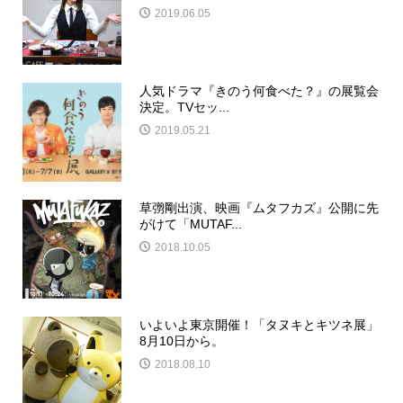
2019.06.05
人気ドラマ『きのう何食べた？』の展覧会
決定。TVセッ...
2019.05.21
草彅剛出演、映画『ムタフカズ』公開に先
がけて「MUTAF...
2018.10.05
いよいよ東京開催！「タヌキとキツネ展」
8月10日から。
2018.08.10