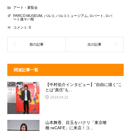
e
e
e
c
アート・展覧会
a
n
e
PARCO MUSEUM
,
パルコ
,
パルコミュージアム
,
ロバート
,
ロバ
ート激ヤバ祭
d
a
b
コメント:
0
s
o
o
k
関連記事一覧
【中村佑介インタビュー】“自由に描く”こ
とは“責任”も...
2018.04.22
山本舞香、目玉をパクリ「東京喰
種:reCAFE」に来店！コ...