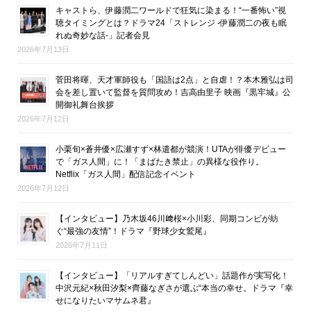
キャストら、伊藤潤二ワールドで狂気に染まる！“一番怖い”視
聴タイミングとは？ドラマ24「ストレンジ -伊藤潤二の夜も眠
れぬ奇妙な話-」記者会見
2026年7月13日
菅田将暉、天才軍師役も「国語は2点」と自虐！？本木雅弘は司
会を差し置いて監督を質問攻め！吉高由里子 映画『黒牢城』公
開御礼舞台挨拶
2026年7月12日
小栗旬×蒼井優×広瀬すず×林遣都が競演！UTAが俳優デビュー
で「ガス人間」に！「まばたき禁止」の異様な役作り。
Netflix「ガス人間」配信記念イベント
2026年7月12日
【インタビュー】乃木坂46川﨑桜×小川彩、同期コンビが紡
ぐ“最強の友情”！ドラマ『野球少女鷲尾』
2026年7月11日
【インタビュー】「リアルすぎてしんどい」話題作が実写化！
中沢元紀×秋田汐梨×齊藤なぎさが選ぶ“本当の幸せ。ドラマ『幸
せになりたいマサムネ君』