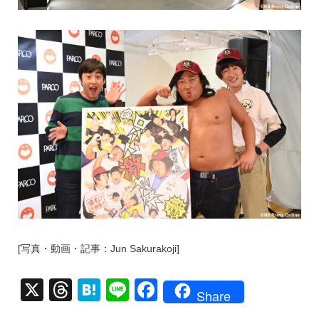
[写真・動画・記事：Jun Sakurakoji]
X
T
H
Li
F
Share
hr
at
n
a