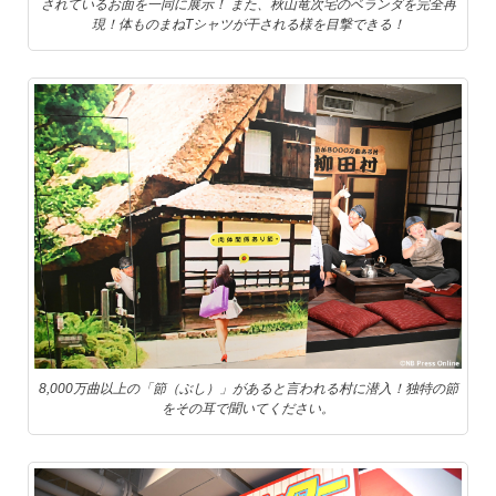
されているお面を一同に展示！ また、秋山竜次宅のベランダを完全再
現！体ものまねTシャツが干される様を目撃できる！
8,000万曲以上の「節（ぶし）」があると言われる村に潜入！独特の節
をその耳で聞いてください。