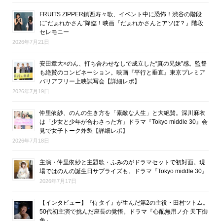
FRUITS ZIPPER鎮西寿々歌、イベント中に恐怖！渋谷の階段
に“だぁれかさん”降臨！映画『だぁれかさんとアソぼ？』階段
セレモニー
2026年7月21日
安田章大×のん、打ち合わせなしで成立した“真の兄妹”感。監督
も絶賛のコンビネーション。映画『平行と垂直』東京プレミア
バリアフリー上映試写会【詳細レポ】
2026年7月19日
仲里依紗、のんの生き方を「素敵な人生」と大絶賛。深川麻衣
は「少女と少年が合わさった方」ドラマ『Tokyo middle 30』会
見で女子トーク炸裂【詳細レポ】
2026年7月18日
主演・仲里依紗と主題歌・ふみのがドラマセットで初対面。現
場ではのんの誕生日サプライズも。ドラマ『Tokyo middle 30』
2026年7月17日
【インタビュー】『侍タイ』が生んだ第2の主役・田村ツトム。
50代初主演で挑んだ座長の覚悟。ドラマ『心配無用ノ介 天下御
免』