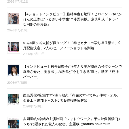
2026年7月11日
【4ショットインタビュー】藤林泰也も驚愕！ヒロイン・ゆいか
れんの正体は“うるさい小学生”？小栗有以、京典和玖『ドライ
な同期の溺愛癖』
2026年7月10日
のん×藤ヶ谷太輔が再タッグ！「幸せカナコの殺し屋生活２」9
月配信決定、2人のセルフィーショットも到着
2026年7月10日
【インタビュー】桜井日奈子が7年ぶり主演映画の号泣シーンで
爆発させた、剥き出しの感情と“今を生きる”尊さ。映画『死神
バーバー』
2026年7月8日
西島秀俊×広瀬すず×瀬々敬久『存在のすべてを』仲村トオル、
斎藤工ら追加キャスト6名＆特報映像解禁
2026年7月8日
吉岡里帆×奈緒W主演映画『シャドウワーク』予告映像解禁 “お
うち”に隠された殺人の秘密。主題歌はharuka nakamura