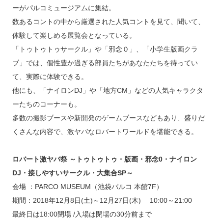
ーがパルコミュージアムに集結。
数あるコントの中から厳選された人気コントを見て、聞いて、
体験して楽しめる展覧会となっている。
「トゥトゥトゥサークル」や「邪念０」、「小学生版画クラ
ブ」では、個性豊か過ぎる部員たちがあなたたちを待ってい
て、実際に体験できる。
他にも、「ナイロンDJ」や「地方CM」などの人気キャラクタ
ーたちのコーナーも。
多数の撮影ブースや新開発のゲームブースなどもあり、盛りだ
くさんな内容で、激ヤバなロバートワールドを堪能できる。
ロバート激ヤバ祭 ～トゥトゥトゥ・版画・邪念0・ナイロン
DJ・接しやすいサークル・大集合SP～
会場 ：PARCO MUSEUM（池袋パルコ 本館7F）
期間：2018年12月8日(土)～12月27日(木) 10:00～21:00
最終日は18:00閉場 /入場は閉場の30分前まで