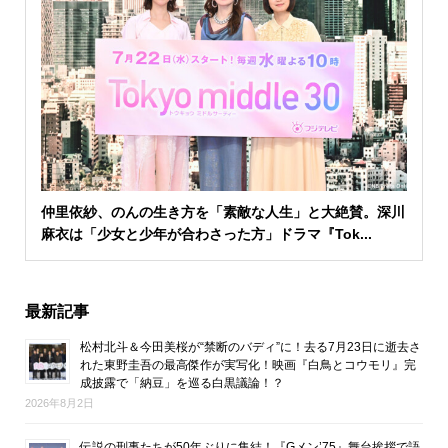
仲里依紗、のんの生き方を「素敵な人生」と大絶賛。深川
麻衣は「少女と少年が合わさった方」ドラマ『Tok...
最新記事
松村北斗＆今田美桜が“禁断のバディ”に！去る7月23日に逝去さ
れた東野圭吾の最高傑作が実写化！映画『白鳥とコウモリ』完
成披露で「納豆」を巡る白黒議論！？
2026年8月2日
伝説の刑事たちが50年ぶりに集結！『Gメン’75』舞台挨拶で語