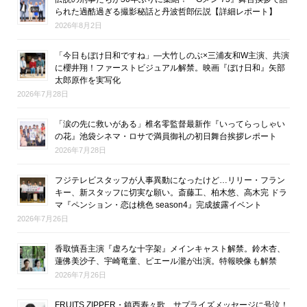
られた過酷過ぎる撮影秘話と丹波哲郎伝説【詳細レポート】
2026年8月2日
「今日もぼけ日和ですね」―大竹しのぶ×三浦友和W主演、共演
に櫻井翔！ファーストビジュアル解禁。映画『ぼけ日和』矢部
太郎原作を実写化
2026年7月28日
「涙の先に救いがある」椎名零監督最新作『いってらっしゃい
の花』池袋シネマ・ロサで満員御礼の初日舞台挨拶レポート
2026年7月28日
フジテレビスタッフが人事異動になったけど…リリー・フラン
キー、新スタッフに切実な願い。斎藤工、柏木悠、高木完 ドラ
マ『ペンション・恋は桃色 season4』完成披露イベント
2026年7月26日
香取慎吾主演『虚ろな十字架』メインキャスト解禁。鈴木杏、
蓮佛美沙子、宇崎竜童、ピエール瀧が出演。特報映像も解禁
2026年7月26日
FRUITS ZIPPER・鎮西寿々歌、サプライズメッセージに号泣！