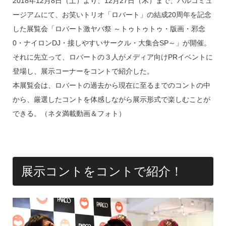
2018年12月8日（土）より、12月27日（木）まで、パルコミュ
ージアムにて、お笑いトリオ「ロバート」の結成20周年を記念
した展覧会「ロバート激ヤバ祭 ～トゥトゥトゥ・版画・邪念
0・ナイロンDJ・接しやすいサークル・大集合SP～」が開催。
それに先立って、ロバートの３人がメディア向けPRイベントに
登場し、展示コーナーをコントで紹介した。
本展覧会は、ロバートの過去から現在に至るまでのコントの中
から、厳選したコントを体感しながら展示形式で楽しむことが
できる。（ネタ満載動画＆フォト）
展示コントをコントで紹介！