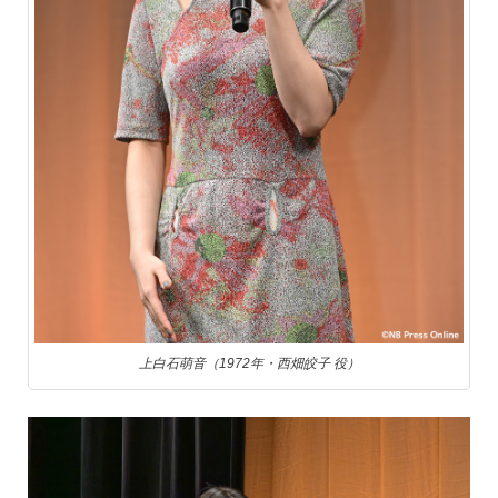
上白石萌音（1972年・西畑皎子 役）