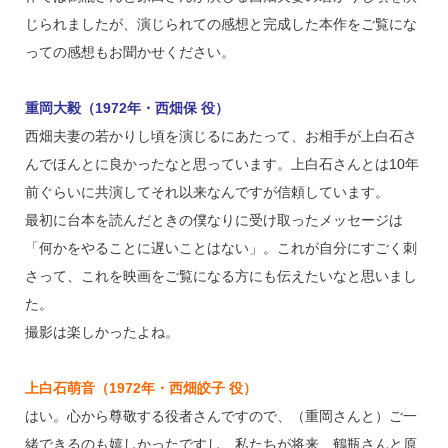
じられましたが、演じられての感想と完成した本作をご覧にな
っての感想もお聞かせください。
重岡大毅（1972年・西畑保 役）
西畑夫妻の若かりし頃を演じるにあたって、お相手が上白石さ
んでほんとに良かったなと思っています。上白石さんとは10年
前ぐらいに共演してそれ以来なんですが信頼しています。
最初に台本を読んだときの僕なりに受け取ったメッセージは
「何かをやることに遅いことはない」。これが自分にすごく刺
さって、これを映画をご覧になる方にも伝えたいなと思いまし
た。
撮影は楽しかったよね。
上白石萌音（1972年・西畑皎子 役）
はい。心から尊敬する役者さんですので、（重岡さんと）ご一
緒できるのも嬉しかったですし、私たちが将来、鶴瓶さんと原