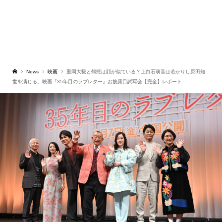
News
映画
重岡大毅と鶴瓶は顔が似ている？上白石萌音は若かりし原田知
世を演じる。映画『35年目のラブレター』お披露目試写会【完全】レポート