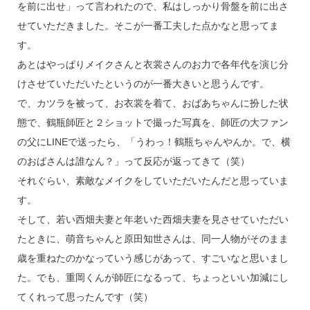
を前に出せ」って言われたので、私はしっかり骨盤を前に出さ
せていただきました。そこが一番工夫した点かなと思ってま
す。
あとはやっぱりメイクさんと衣裳さんのお力で各年代を演じ分
けさせていただいたというのが一番大きいと思うんです。
で、カツラを被って、お衣裳を着て、おばあちゃんに扮した状
態で、鶴瓶師匠と２ショットで撮った写真を、師匠の大ファン
の父にLINEで送ったら、「うわっ！鶴瓶ちゃんやんか。で、横
のおばさんは誰なん？」って反応が返ってきて（笑）
それぐらい、素敵なメイクをしていただいたんだと思っていま
す。
そして、若い西畑夫妻と年老いた西畑夫妻を見させていただい
たときに、萌音ちゃんと原田知世さんは、同一人物がそのまま
歳を重ねたのかなっていう感じがあって、すごいなと思いまし
た。でも、重岡くんが師匠になるって、ちょっといい加減にし
てくれって思ったんです（笑）