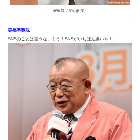
安田顕（谷山恵 役）
笑福亭鶴瓶
SNSのことは言うな、もう！SNSがいちばん嫌いや！！