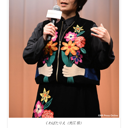
くわばたりえ（光江 役）