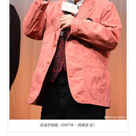
笑福亭鶴瓶（2007年・西畑保 役）