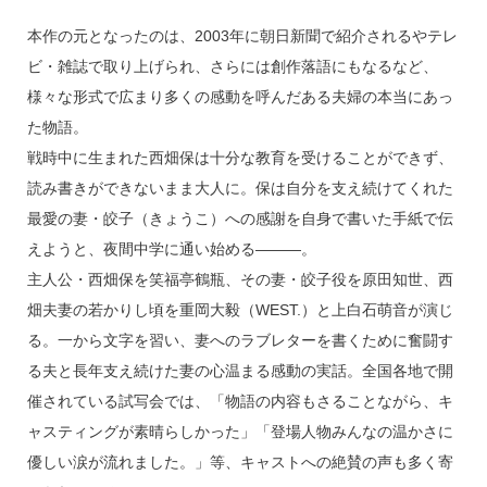
o
k
本作の元となったのは、2003年に朝日新聞で紹介されるやテレ
ビ・雑誌で取り上げられ、さらには創作落語にもなるなど、
様々な形式で広まり多くの感動を呼んだある夫婦の本当にあっ
た物語。
戦時中に生まれた西畑保は十分な教育を受けることができず、
読み書きができないまま大人に。保は自分を支え続けてくれた
最愛の妻・皎子（きょうこ）への感謝を自身で書いた手紙で伝
えようと、夜間中学に通い始める―――。
主人公・西畑保を笑福亭鶴瓶、その妻・皎子役を原田知世、西
畑夫妻の若かりし頃を重岡大毅（WEST.）と上白石萌音が演じ
る。一から文字を習い、妻へのラブレターを書くために奮闘す
る夫と長年支え続けた妻の心温まる感動の実話。全国各地で開
催されている試写会では、「物語の内容もさることながら、キ
ャスティングが素晴らしかった」「登場人物みんなの温かさに
優しい涙が流れました。」等、キャストへの絶賛の声も多く寄