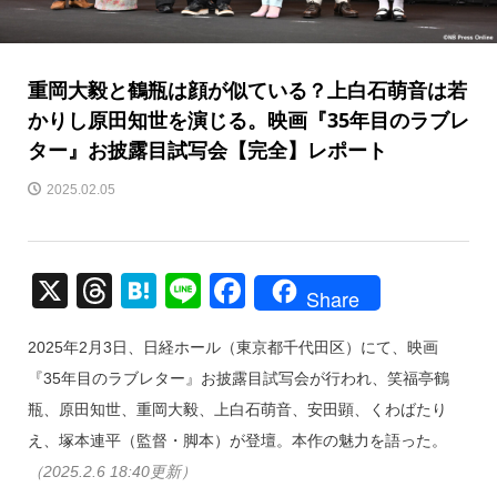
重岡大毅と鶴瓶は顔が似ている？上白石萌音は若
かりし原田知世を演じる。映画『35年目のラブレ
ター』お披露目試写会【完全】レポート
2025.02.05
X
T
H
Li
F
Share
hr
at
n
a
2025年2月3日、日経ホール（東京都千代田区）にて、映画
e
e
e
c
『35年目のラブレター』お披露目試写会が行われ、笑福亭鶴
a
n
e
瓶、原田知世、重岡大毅、上白石萌音、安田顕、くわばたり
d
a
b
え、塚本連平（監督・脚本）が登壇。本作の魅力を語った。
s
o
（2025.2.6 18:40更新）