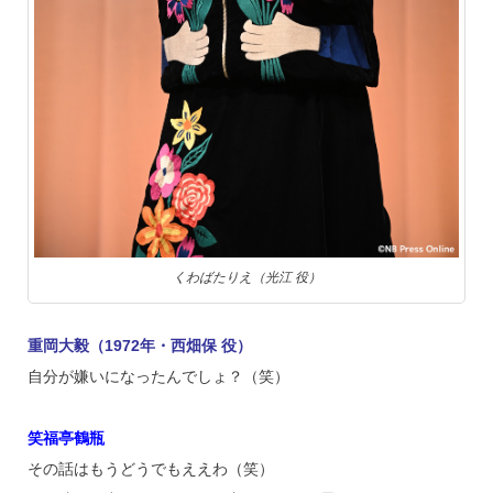
くわばたりえ（光江 役）
重岡大毅（1972年・西畑保 役）
自分が嫌いになったんでしょ？（笑）
笑福亭鶴瓶
その話はもうどうでもええわ（笑）