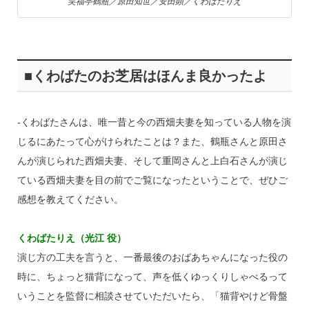
笑福亭鶴瓶／原田知世／安田顕／くわばたりえ
■くわばたのお芝居はほんま良かったよ
‐くわばたさんは、唯一昔と今の西畑夫妻を知っている人物を演
じるにあたって心がけられたことは？また、鶴瓶さんと原田さ
んが演じられた西畑夫妻、そして重岡さんと上白石さんが演じ
ている西畑夫妻を目の前でご覧になったということで、ぜひご
感想を教えてください。
くわばたりえ（光江 役）
演じ方の工夫を言うと、一番最後のおばあちゃんになった役の
時に、ちょっと猫背になって、声を低くゆっくりしゃべるって
いうことを監督に相談させていただいたら、「猫背やけど骨盤