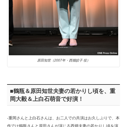
原田知世（2007年・西畑皎子 役）
■鶴瓶＆原田知世夫妻の若かりし頃を、重
岡大毅＆上白石萌音で好演！
‐重岡さんと上白石さんは、お二人での共演はお久しぶりで、本
作では鶴瓶さんと原田さんが演じる西畑夫妻の若かりし頃を演