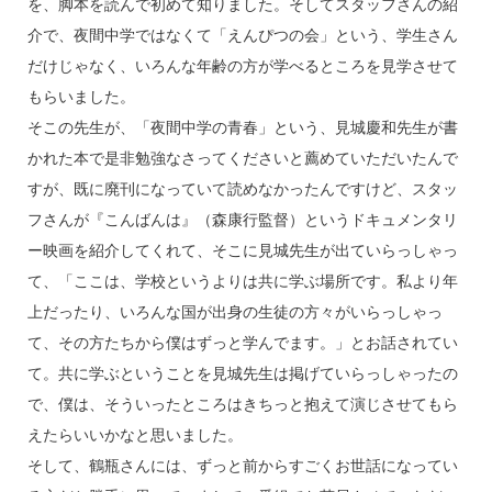
を、脚本を読んで初めて知りました。そしてスタッフさんの紹
介で、夜間中学ではなくて「えんぴつの会」という、学生さん
だけじゃなく、いろんな年齢の方が学べるところを見学させて
もらいました。
そこの先生が、「夜間中学の青春」という、見城慶和先生が書
かれた本で是非勉強なさってくださいと薦めていただいたんで
すが、既に廃刊になっていて読めなかったんですけど、スタッ
フさんが『こんばんは』（森康行監督）というドキュメンタリ
ー映画を紹介してくれて、そこに見城先生が出ていらっしゃっ
て、「ここは、学校というよりは共に学ぶ場所です。私より年
上だったり、いろんな国が出身の生徒の方々がいらっしゃっ
て、その方たちから僕はずっと学んでます。」とお話されてい
て。共に学ぶということを見城先生は掲げていらっしゃったの
で、僕は、そういったところはきちっと抱えて演じさせてもら
えたらいいかなと思いました。
そして、鶴瓶さんには、ずっと前からすごくお世話になってい