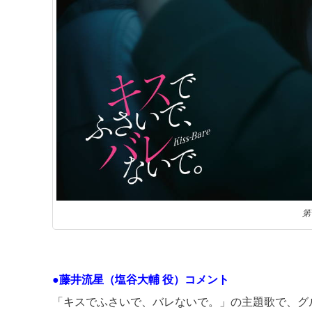
第
●藤井流星（塩谷大輔 役）コメント
「キスでふさいで、バレないで。」の主題歌で、グ