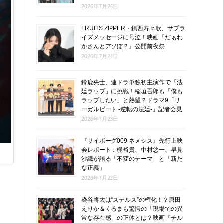
2026年7月26日
FRUITS ZIPPER・鎮西寿々歌、サプラ
イズメッセージに号泣！映画『だぁれ
かさんとアソぼ？』公開前夜祭
2026年7月24日
鈴鹿央士、連ドラ単独初主演作で「法
廷ラップ」に挑戦！稲垣吾郎も「僕も
ラップしたい」と熱望？ドラマ9「リ
ーガルビート -逆転の法廷-」記者会見
2026年7月23日
『サイボーグ009 ネメシス』先行上映
会レポート：梶裕貴、中村悠一、早見
沙織が語る「不変のテーマ」と「新た
な正義」
2026年7月22日
染谷将太は“ステルス”の権化！？唐田
えりか＆くるまも驚愕の「現場での異
常な存在感」の正体とは？映画『チル