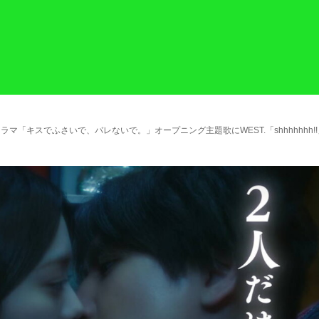
マ「キスでふさいで、バレないで。」オープニング主題歌にWEST.「shhhhhhh!!