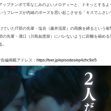
!」はアップテンポで耳なじみのよいメロディーと、ドキッとするよ
いうフレーズが内緒のポーズを思い起こさせる「キスでふさい
けていたIT部の先輩・塩谷（藤井流星）の両腕を縛るという衝
部の先輩・溝口（川島如恵留）にバレないように距離を縮める
る。
話予告編掲載アドレス：
https://tver.jp/episodes/ep4zhc9xi5