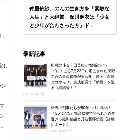
仲里依紗、のんの生き方を「素敵な
人生」と大絶賛。深川麻衣は「少女
と少年が合わさった方」ド...
!」
最新記事
松村北斗＆今田美桜が“禁断のバデ
定し
ィ”に！去る7月23日に逝去された東野
圭吾の最高傑作が実写化！映画『白鳥
とコウモリ』完成披露で「納豆」を巡
ラン
る白黒議論！？
2026年8月2日
マ
伝説の刑事たちが50年ぶりに集結！
『Gメン’75』舞台挨拶で語られた過酷
ニン
過ぎる撮影秘話と丹波哲郎伝説【詳細
レポート】
た。
2026年8月2日