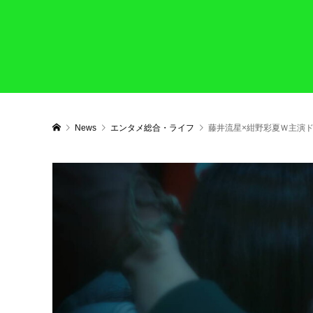
News
エンタメ総合・ライフ
藤井流星×紺野彩夏Ｗ主演ドラ