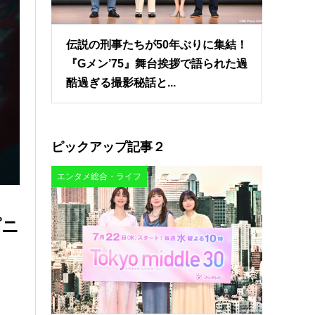
伝説の刑事たちが50年ぶりに集結！
『Gメン’75』舞台挨拶で語られた過
酷過ぎる撮影秘話と...
ピックアップ記事２
エンタメ総合・ライフ
プニ