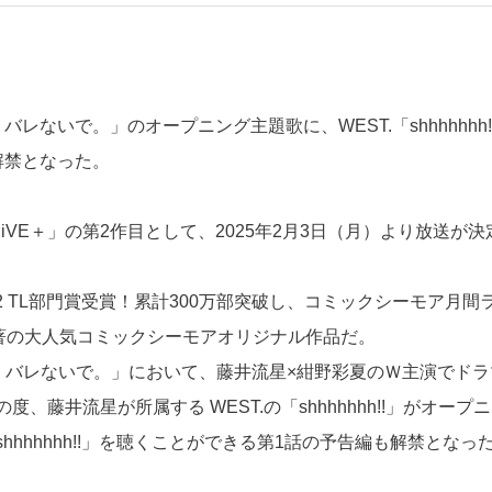
ないで。」のオープニング主題歌に、WEST.「shhhhhhh!
解禁となった。
DiVE＋」の第2作目として、2025年2月3日（月）より放送が決
2 TL部門賞受賞！累計300万部突破し、コミックシーモア月間
著の大人気コミックシーモアオリジナル作品だ。
で、バレないで。」において、藤井流星×紺野彩夏のＷ主演でドラ
藤井流星が所属する WEST.の「shhhhhhh!!」がオープ
hhhhhh!!」を聴くことができる第1話の予告編も解禁となっ