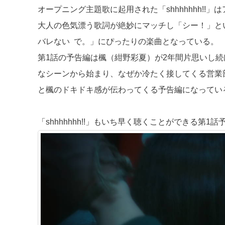
オープニング主題歌に起用された「shhhhhhh!
大人の色気漂う歌詞が絶妙にマッチし「シー！」と
バレない で。」にぴったりの楽曲となっている。
第1話の予告編は楓（紺野彩夏）が2年間片思いし続
なシーンから始まり、なぜか冷たく接してくる営業
と楓のドキドキ感が伝わってくる予告編になってい
「shhhhhhh!!」もいち早く聴くことができる第1