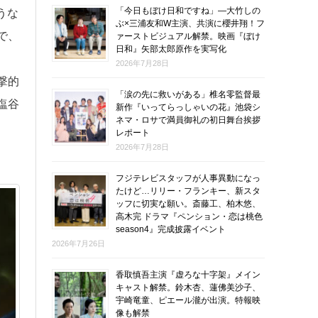
「今日もぼけ日和ですね」―大竹しの
うな
ぶ×三浦友和W主演、共演に櫻井翔！フ
で、
ァーストビジュアル解禁。映画『ぼけ
日和』矢部太郎原作を実写化
2026年7月28日
撃的
「涙の先に救いがある」椎名零監督最
塩谷
新作『いってらっしゃいの花』池袋シ
ネマ・ロサで満員御礼の初日舞台挨拶
レポート
2026年7月28日
フジテレビスタッフが人事異動になっ
たけど…リリー・フランキー、新スタ
ッフに切実な願い。斎藤工、柏木悠、
高木完 ドラマ『ペンション・恋は桃色
season4』完成披露イベント
2026年7月26日
香取慎吾主演『虚ろな十字架』メイン
キャスト解禁。鈴木杏、蓮佛美沙子、
宇崎竜童、ピエール瀧が出演。特報映
像も解禁