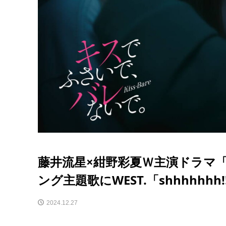
藤井流星×紺野彩夏Ｗ主演ドラマ
ング主題歌にWEST.「shhhhhhh!
2024.12.27