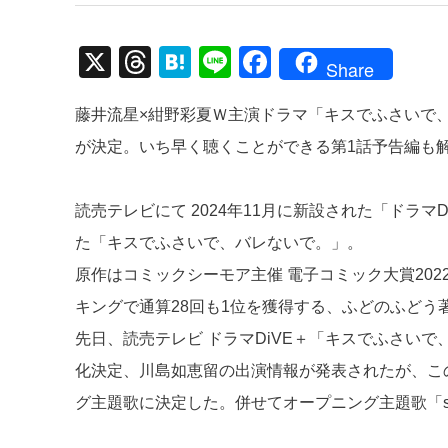
X
T
H
Li
F
Share
hr
at
n
a
藤井流星×紺野彩夏Ｗ主演ドラマ「キスでふさいで、バレ
e
e
e
c
が決定。いち早く聴くことができる第1話予告編も
a
n
e
d
a
b
読売テレビにて 2024年11月に新設された「ドラマ
s
o
た「キスでふさいで、バレないで。」。
o
原作はコミックシーモア主催 電子コミック大賞202
k
キングで通算28回も1位を獲得する、ふどのふどう
先日、読売テレビ ドラマDiVE＋「キスでふさい
化決定、川島如恵留の出演情報が発表されたが、この度、
グ主題歌に決定した。併せてオープニング主題歌「sh