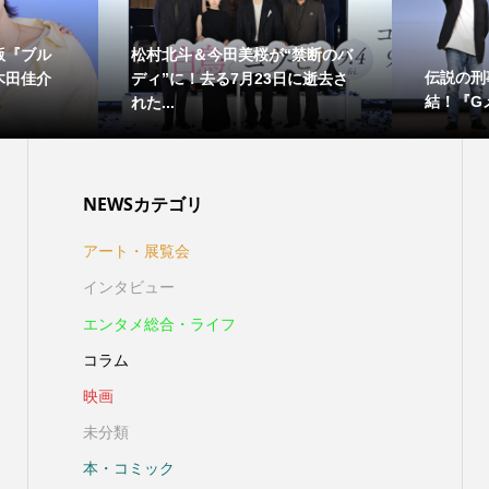
版『ブル
松村北斗＆今田美桜が“禁断のバ
伝説の刑
木田佳介
ディ”に！去る7月23日に逝去さ
結！『Gメ
れた...
NEWSカテゴリ
アート・展覧会
インタビュー
エンタメ総合・ライフ
コラム
映画
未分類
本・コミック