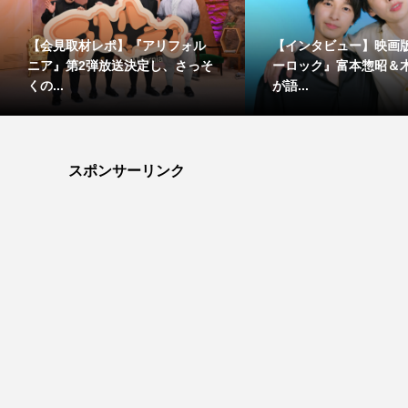
【会見取材レポ】『アリフォル
【インタビュー】映画
ニア』第2弾放送決定し、さっそ
ーロック』富本惣昭＆
くの...
が語...
スポンサーリンク