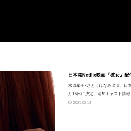
日本発Netflix映画『彼女
水原希子×さとうほなみ出演、日本発
月15日に決定。追加キャスト情
2021.02.13