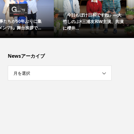
「今日もぼけ日和ですね」―大
事たちが50年ぶりに集
竹しのぶ×三浦友和W主演、共演
ン’75』舞台挨拶で...
に櫻井...
Newsアーカイブ
月を選択