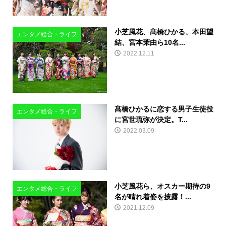
小芝風花、髙橋ひかる、本田望
エンタメ総合・ライフ
結、宮本茉由ら10名...
2022.12.11
髙橋ひかるに恋する男子生徒役
エンタメ総合・ライフ
に宮世琉弥が決定。T...
2022.03.09
小芝風花ら、オスカー期待の9
エンタメ総合・ライフ
名が晴れ着姿を披露！...
2021.12.09