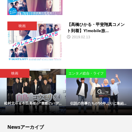
【髙橋ひかる・甲斐翔真コメン
映画
ト到着】Y!mobile放...
2019.02.13
映画
エンタメ総合・ライフ
松村北斗＆今田美桜が“禁断のバデ...
伝説の刑事たちが50年ぶりに集結...
Newsアーカイブ