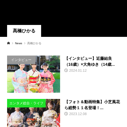
髙橋ひかる
News
髙橋ひかる
【インタビュー】近藤結良
インタビュー
（16歳）×大角ゆき（14歳...
2024.01.12
【フォト＆動画特集】小芝風花
エンタメ総合・ライフ
ら総勢１１名登場！...
2023.12.08