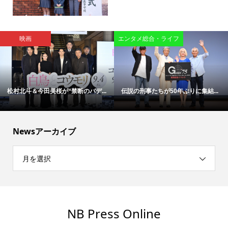
映画
エンタメ総合・ライフ
松村北斗＆今田美桜が“禁断のバデ...
伝説の刑事たちが50年ぶりに集結...
Newsアーカイブ
月を選択
NB Press Online