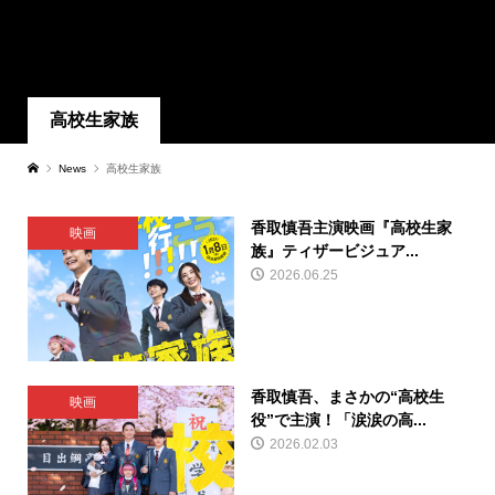
高校生家族
News
高校生家族
香取慎吾主演映画『高校生家
映画
族』ティザービジュア...
2026.06.25
香取慎吾、まさかの“高校生
映画
役”で主演！「涙涙の高...
2026.02.03