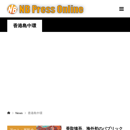
香港島中環
News
香港島中環
香取慎吾、海外初のパブリック