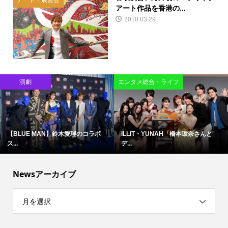
アート・展覧会
アート作品を香港の...
2018.03.29
演劇
エンタメ総合・ライフ
【BLUE MAN】鈴木愛理のコラボ
ILLIT・YUNAH「橋本環奈さんと
ス...
デ...
Newsアーカイブ
月を選択