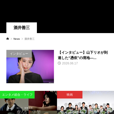
酒井善三
News
酒井善三
【インタビュー】山下リオが到
インタビュー
達した“憑依”の境地―...
2026.06.17
エンタメ総合・ライフ
映画