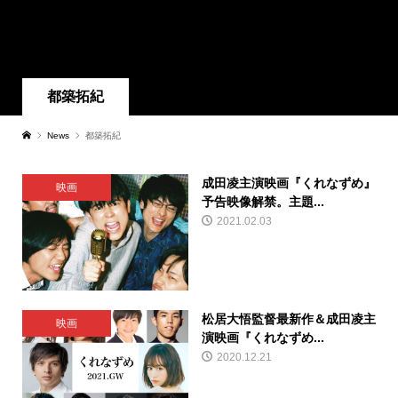
都築拓紀
News
都築拓紀
成田凌主演映画『くれなずめ』
映画
予告映像解禁。主題...
2021.02.03
松居大悟監督最新作＆成田凌主
映画
演映画『くれなずめ...
2020.12.21