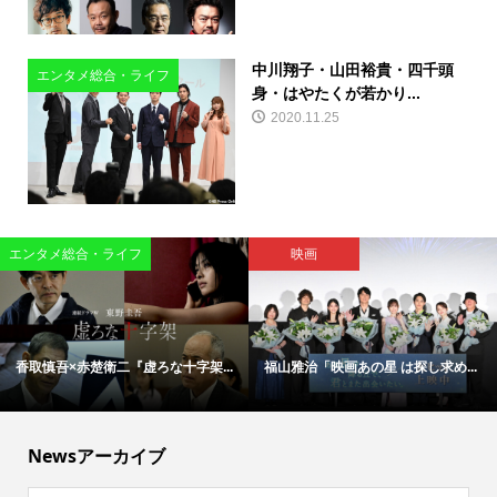
中川翔子・山田裕貴・四千頭
エンタメ総合・ライフ
身・はやたくが若かり...
2020.11.25
エンタメ総合・ライフ
映画
香取慎吾×赤楚衛二『虚ろな十字架...
福山雅治「映画あの星 は探し求め...
Newsアーカイブ