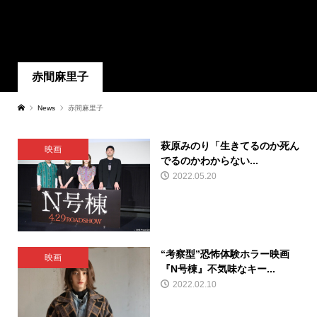
赤間麻里子
News
赤間麻里子
萩原みのり「生きてるのか死ん
映画
でるのかわからない...
2022.05.20
“考察型”恐怖体験ホラー映画
映画
『N号棟』不気味なキー...
2022.02.10