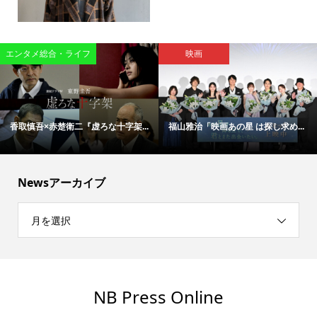
エンタメ総合・ライフ
映画
香取慎吾×赤楚衛二『虚ろな十字架...
福山雅治「映画あの星 は探し求め...
Newsアーカイブ
月を選択
NB Press Online