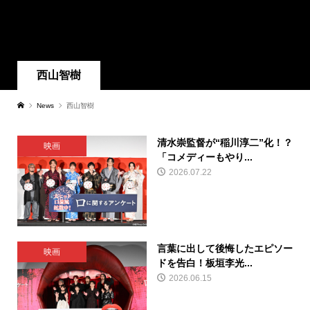
西山智樹
News
西山智樹
清水崇監督が“稲川淳二”化！？
映画
「コメディーもやり...
2026.07.22
言葉に出して後悔したエピソー
映画
ドを告白！板垣李光...
2026.06.15