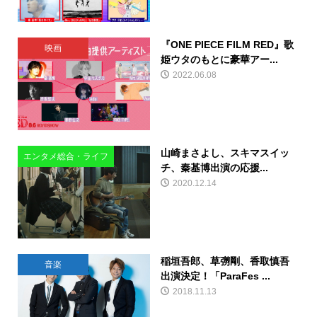
『ONE PIECE FILM RED』歌
映画
姫ウタのもとに豪華アー...
2022.06.08
山崎まさよし、スキマスイッ
エンタメ総合・ライフ
チ、秦基博出演の応援...
2020.12.14
稲垣吾郎、草彅剛、香取慎吾
音楽
出演決定！「ParaFes ...
2018.11.13