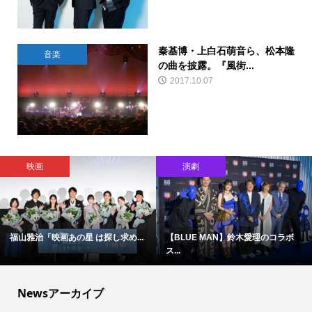
秦基博・上白石萌音ら、松本隆
音楽
の曲を披露。『風街...
2017.10.07
映画
演劇
福山雅治「映画あの星 は探し求め...
【BLUE MAN】鈴木愛理のコラボ
ス...
Newsアーカイブ