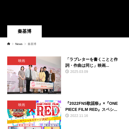
秦基博
News
秦基博
「ラブレターを書くことと作
映画
詞・作曲は同じ」映画...
2025.03.09
『2022FNS歌謡祭』×『ONE
映画
PIECE FILM RED』スペシ...
2022.11.16