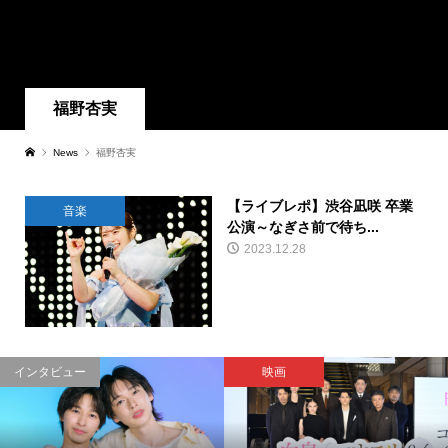
福野杏実
News
福野杏実
【ライブレポ】渋谷凪咲 卒業
音楽
公演～なぎさ前で待ち...
2023.12.28
インタビュー
映画