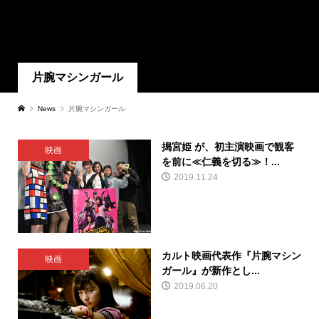
片腕マシンガール
News
片腕マシンガール
搗宮姫 が、初主演映画で観客
映画
を前に≪仁義を切る≫！...
2019.11.24
カルト映画代表作『片腕マシン
映画
ガール』が新作とし...
2019.06.20