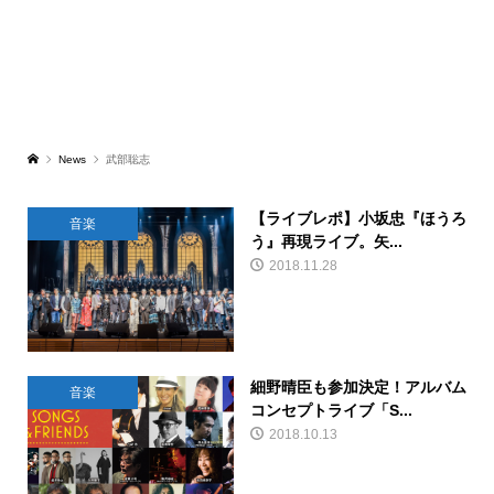
News
武部聡志
【ライブレポ】小坂忠『ほうろ
音楽
う』再現ライブ。矢...
2018.11.28
細野晴臣も参加決定！アルバム
音楽
コンセプトライブ「S...
2018.10.13