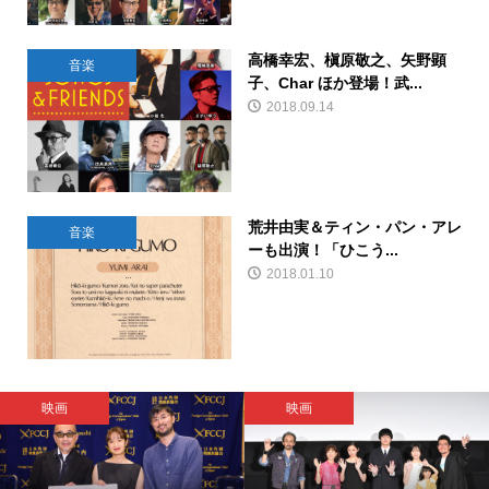
高橋幸宏、槇原敬之、矢野顕
音楽
子、Char ほか登場！武...
2018.09.14
荒井由実＆ティン・パン・アレ
音楽
ーも出演！「ひこう...
2018.01.10
映画
映画