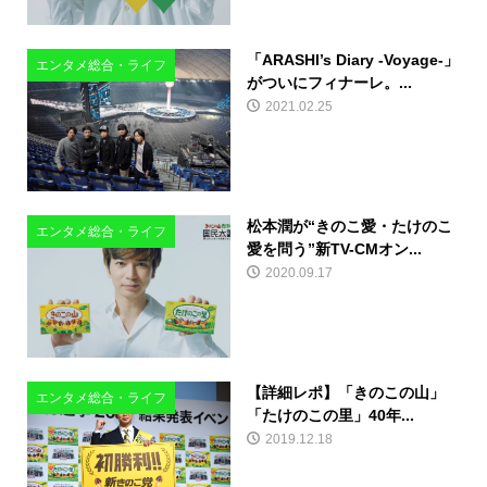
「ARASHI’s Diary -Voyage-」
エンタメ総合・ライフ
がついにフィナーレ。...
2021.02.25
松本潤が“きのこ愛・たけのこ
エンタメ総合・ライフ
愛を問う”新TV-CMオン...
2020.09.17
【詳細レポ】「きのこの山」
エンタメ総合・ライフ
「たけのこの里」40年...
2019.12.18