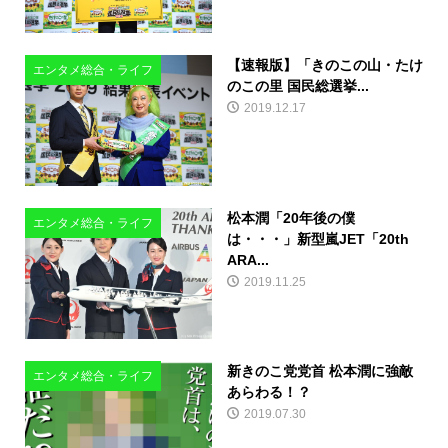
【速報版】「きのこの山・たけ
エンタメ総合・ライフ
のこの里 国民総選挙...
2019.12.17
松本潤「20年後の僕
エンタメ総合・ライフ
は・・・」新型嵐JET「20th
ARA...
2019.11.25
新きのこ党党首 松本潤に強敵
エンタメ総合・ライフ
あらわる！？
2019.07.30