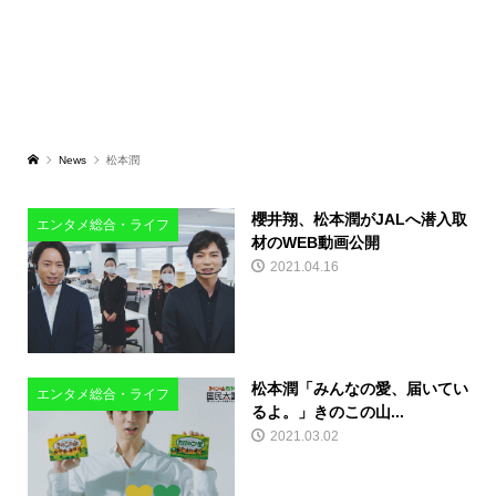
News
松本潤
櫻井翔、松本潤がJALへ潜入取
エンタメ総合・ライフ
材のWEB動画公開
2021.04.16
松本潤「みんなの愛、届いてい
エンタメ総合・ライフ
るよ。」きのこの山...
2021.03.02