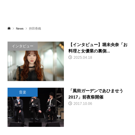
News
持田香織
【インタビュー】堀未央奈「お
インタビュー
料理と女優業の裏側...
2025.04.18
「風街ガーデンであひませう
音楽
2017」前夜祭開催
2017.10.06