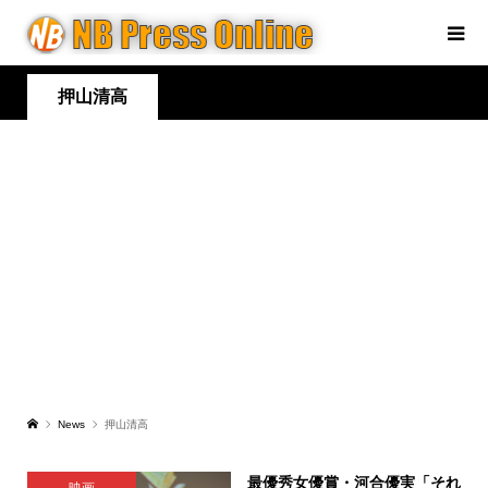
押山清高
News
押山清高
最優秀女優賞・河合優実「それ