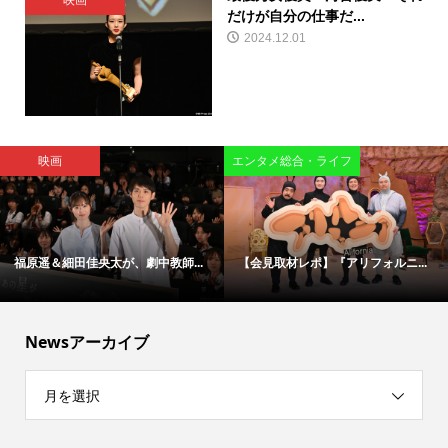
映画
だけが自分の仕事だ...
2024.12.01
映画
エンタメ総合・ライフ
福原遥＆細田佳央太が、劇中教師...
【会見取材レポ】『アリフォルニ...
Newsアーカイブ
月を選択