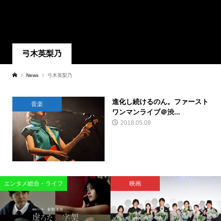
弓木英梨乃
News
弓木英梨乃
進化し続けるのん。ファースト
音楽
ワンマンライブ＠渋...
2018.05.09
エンタメ総合・ライフ
映画