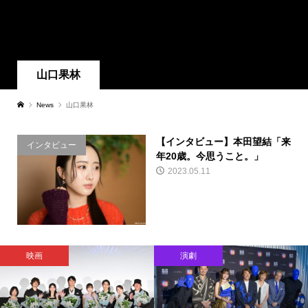
山口果林
News
山口果林
【インタビュー】本田望結「来
インタビュー
年20歳。今思うこと。」
2023.05.11
映画
演劇