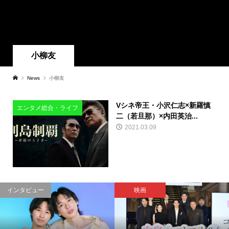
小柳友
News
小柳友
Vシネ帝王・小沢仁志×新羅慎
エンタメ総合・ライフ
二（若旦那）×内田英治...
2021.03.09
インタビュー
映画