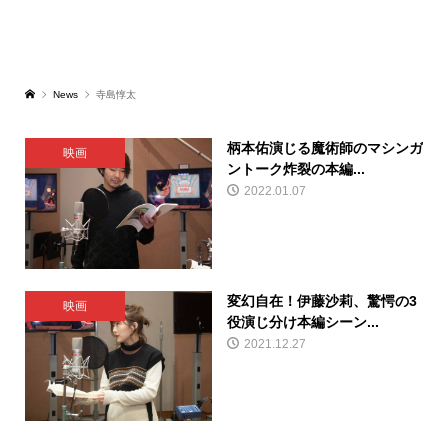
News
寺島惇太
柄本佑演じる魔術師のマシンガ
映画
ントーク炸裂の本編...
2022.01.07
変幻自在！伊藤沙莉、驚愕の3
映画
役演じ分け本編シーン...
2021.12.27