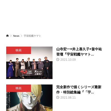
News
宇宙戦艦ヤマト
山寺宏一×井上喜久子×畠中祐
映画
登壇『宇宙戦艦ヤマト...
2021.10.09
完全新作で描くシリーズ最新
映画
作・特別総集編『「宇...
2021.06.11