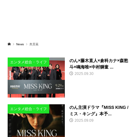
News
奥貫薫
のん×藤木直人×倉科カナ×森愁
エンタメ総合・ライフ
斗×鳴海唯×中村獅童 ...
2025.09.30
のん主演ドラマ『MISS KING /
エンタメ総合・ライフ
ミス・キング』本予...
2025.09.09