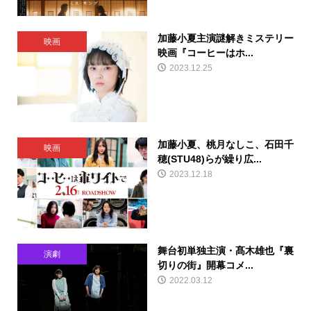
加藤小夏主演謎解きミステリー
映画
映画『コーヒーはホ...
2023.12.25
加藤小夏、桃月なしこ、石田千
映画
穂(STU48)らが繰り広...
2023.12.18
舞台初単独主演・髙木雄也『裏
演劇
切りの街』開幕コメ...
2022.03.12