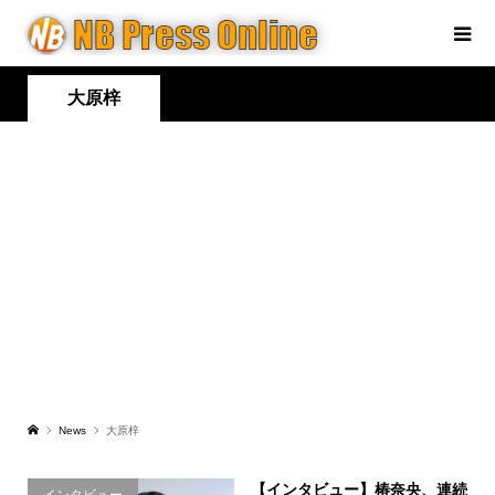
大原梓
News
大原梓
【インタビュー】椿奈央、連続