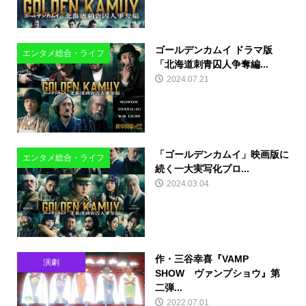
ゴールデンカムイ ドラマ版
エンタメ総合・ライフ
「北海道刺青囚人争奪編...
2024.07.21
「ゴールデンカムイ」映画版に
エンタメ総合・ライフ
続く一大実写化プロ...
2024.03.04
作・三谷幸喜『VAMP
演劇
SHOW ヴァンプショウ』第
二弾...
2022.07.01