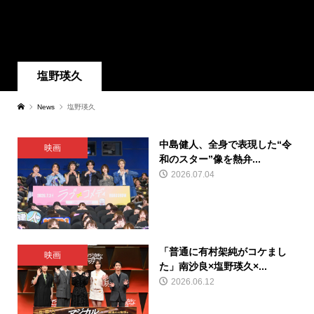
塩野瑛久
News
塩野瑛久
中島健人、全身で表現した“令
映画
和のスター”像を熱弁...
2026.07.04
「普通に有村架純がコケまし
映画
た」南沙良×塩野瑛久×...
2026.06.12