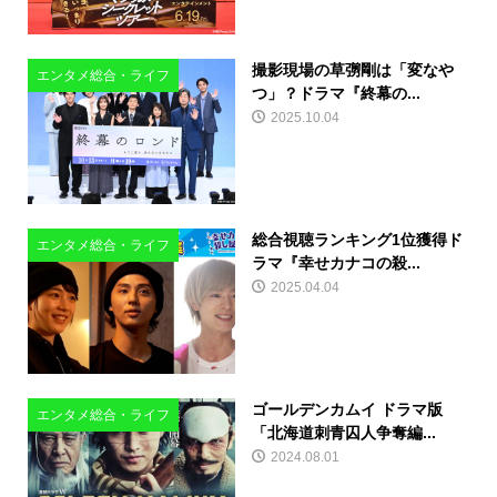
撮影現場の草彅剛は「変なや
エンタメ総合・ライフ
つ」？ドラマ『終幕の...
2025.10.04
総合視聴ランキング1位獲得ド
エンタメ総合・ライフ
ラマ『幸せカナコの殺...
2025.04.04
ゴールデンカムイ ドラマ版
エンタメ総合・ライフ
「北海道刺青囚人争奪編...
2024.08.01