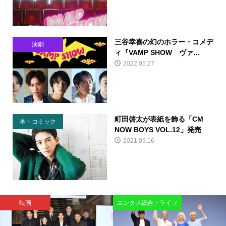
三谷幸喜の幻のホラー・コメデ
演劇
ィ『VAMP SHOW ヴァ...
2022.05.27
町田啓太が表紙を飾る「CM
本・コミック
NOW BOYS VOL.12」発売
2021.09.16
映画
エンタメ総合・ライフ