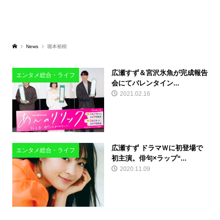
News
堀本裕樹
広瀬すず＆宮沢氷魚が完成報告
エンタメ総合・ライフ
会にてバレンタイン...
2021.02.16
広瀬すず ドラマＷに初登場で
エンタメ総合・ライフ
初主演。俳句×ラップ“...
2020.11.09