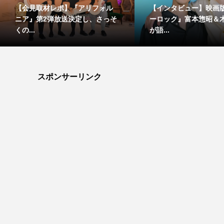
【会見取材レポ】『アリフォル
【インタビュー】映画
ニア』第2弾放送決定し、さっそ
ーロック』富本惣昭＆
くの...
が語...
スポンサーリンク