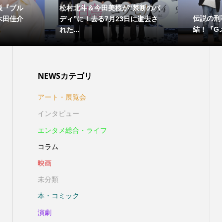
版『ブル
松村北斗＆今田美桜が“禁断のバ
伝説の刑
木田佳介
ディ”に！去る7月23日に逝去さ
結！『Gメ
れた...
NEWSカテゴリ
アート・展覧会
インタビュー
エンタメ総合・ライフ
コラム
映画
未分類
本・コミック
演劇