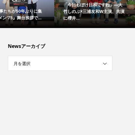
「今日もぼけ日和ですね」―大
事たちが50年ぶりに集
竹しのぶ×三浦友和W主演、共演
ン’75』舞台挨拶で...
に櫻井...
Newsアーカイブ
月を選択