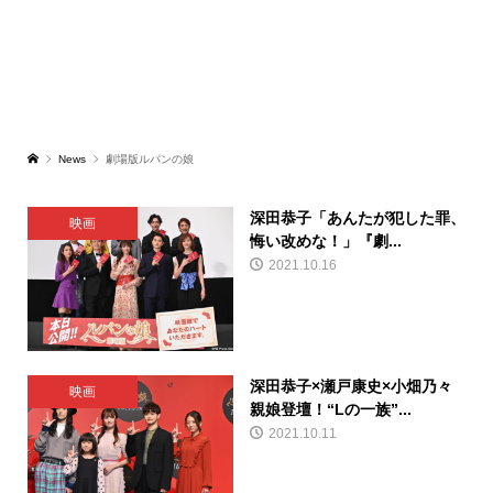
News
劇場版ルパンの娘
深田恭子「あんたが犯した罪、
映画
悔い改めな！」『劇...
2021.10.16
深田恭子×瀬戸康史×小畑乃々
映画
親娘登壇！“Lの一族”...
2021.10.11