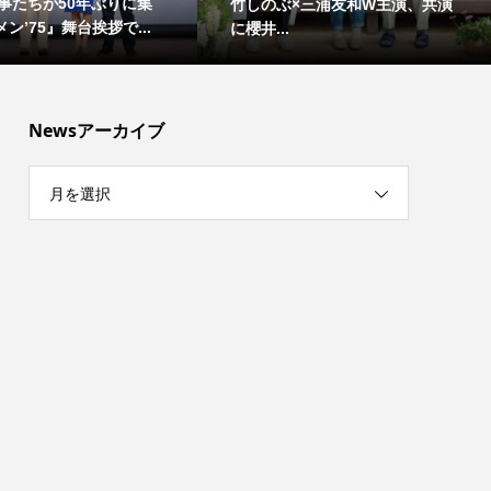
事たちが50年ぶりに集
竹しのぶ×三浦友和W主演、共演
ン’75』舞台挨拶で...
に櫻井...
Newsアーカイブ
月を選択