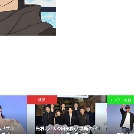
映画
エンタメ総合
版『ブル
松村北斗＆今田美桜が“禁断のバ