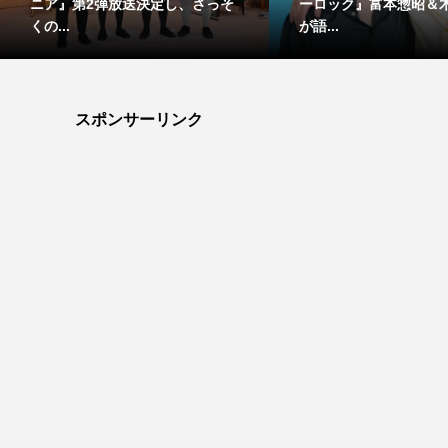
ニア』第2弾放送決定し、さっそ
ーロック』富本惣昭＆
くの...
が語...
スポンサーリンク