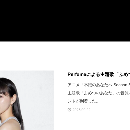
Perfumeによる主題歌「ふ
アニメ「不滅のあなたへ Season
主題歌「ふめつのあなた」の音源
ントが到着した。
2025.09.22