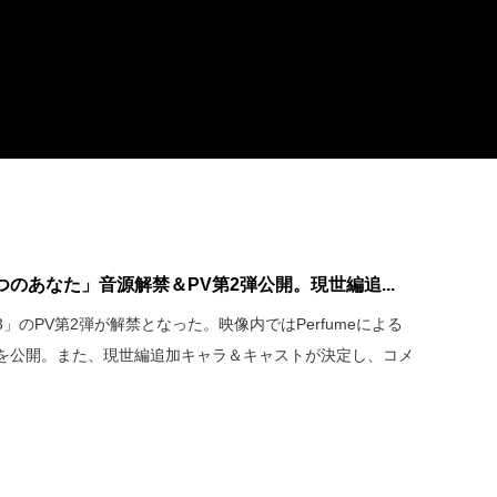
めつのあなた」音源解禁＆PV第2弾公開。現世編追...
 3」のPV第2弾が解禁となった。映像内ではPerfumeによる
を公開。また、現世編追加キャラ＆キャストが決定し、コメ