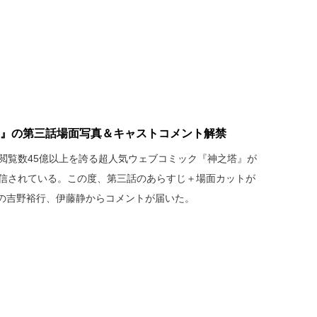
God-』の第三話場面写真＆キャストコメント解禁
計閲覧数45億以上を誇る超人気ウェブコミック『神之塔』が
配信されている。この度、第三話のあらすじ＋場面カットが
の吉野裕行、伊藤静からコメントが届いた。