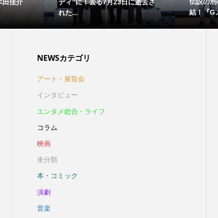
伝説の刑
木田佳介
ディ”に！去る7月23日に逝去さ
結！『Gメ
れた...
NEWSカテゴリ
アート・展覧会
インタビュー
エンタメ総合・ライフ
コラム
映画
未分類
本・コミック
演劇
音楽