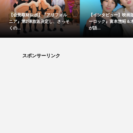
【会見取材レポ】『アリフォル
【インタビュー】映画
ニア』第2弾放送決定し、さっそ
ーロック』富本惣昭＆
くの...
が語...
スポンサーリンク