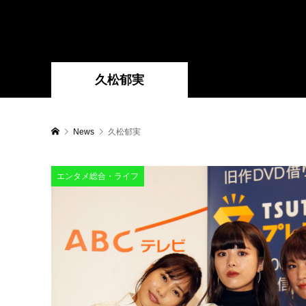
久松郁実
News
久松郁実
エンタメ総合・ライフ