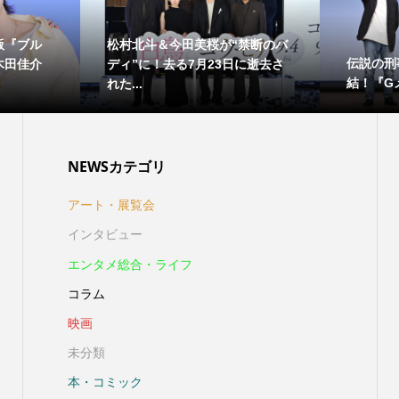
版『ブル
松村北斗＆今田美桜が“禁断のバ
伝説の刑
木田佳介
ディ”に！去る7月23日に逝去さ
結！『Gメ
れた...
NEWSカテゴリ
アート・展覧会
インタビュー
エンタメ総合・ライフ
コラム
映画
未分類
本・コミック