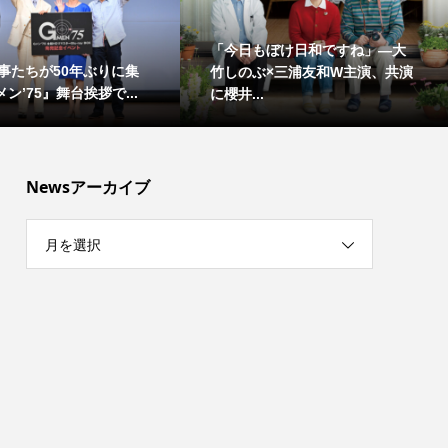
「今日もぼけ日和ですね」―大
事たちが50年ぶりに集
竹しのぶ×三浦友和W主演、共演
ン’75』舞台挨拶で...
に櫻井...
Newsアーカイブ
月を選択