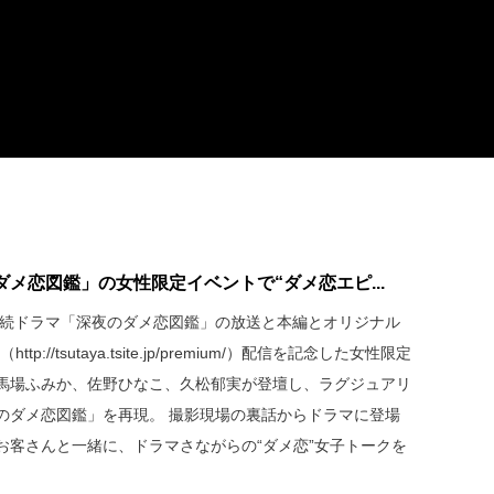
メ恋図鑑」の女性限定イベントで“ダメ恋エピ...
作連続ドラマ「深夜のダメ恋図鑑」の放送と本編とオリジナル
p://tsutaya.tsite.jp/premium/）配信を記念した女性限定
馬場ふみか、佐野ひなこ、久松郁実が登壇し、ラグジュアリ
のダメ恋図鑑」を再現。 撮影現場の裏話からドラマに登場
お客さんと一緒に、ドラマさながらの“ダメ恋”女子トークを