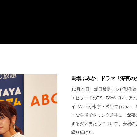
馬場ふみか、ドラマ「深夜のダ
10月21日、朝日放送テレビ製
エピソードのTSUTAYAプレミアム（htt
イベントが東京・渋谷で行われ、
ーな会場でドリンク片手に「深夜
するダメ男たちについて、会場の
繰り広げた。