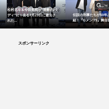
松村北斗＆今田美桜が“禁断のバ
伝説の刑事たちが50年
ディ”に！去る7月23日に逝去さ
結！『Gメン’75』舞台挨
れた...
スポンサーリンク