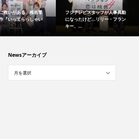
に救いがある」椎名零
フジテレビスタッフが人事異動
作『いってらっしゃい
になったけど…リリー・フラン
キー、...
Newsアーカイブ
月を選択