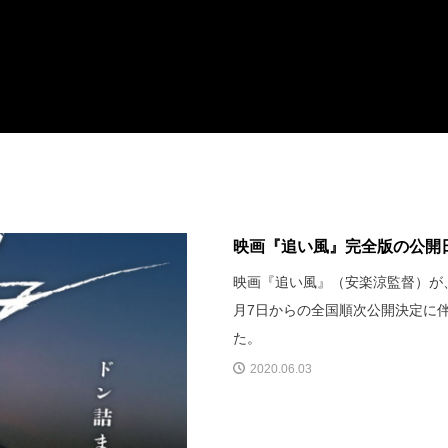
映画『追い風』完全版の公開
映画『追い風』（安楽涼監督）が、
月7日からの全国順次公開決定に
た。
2020.06.03