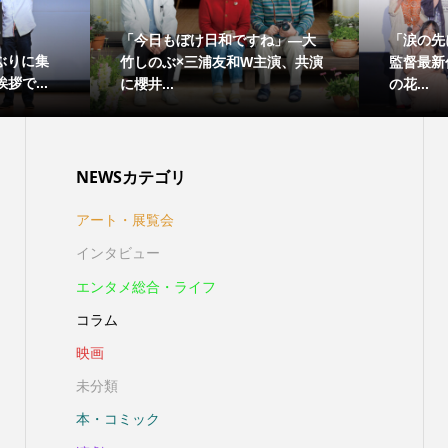
「今日もぼけ日和ですね」―大
「涙の先
ぶりに集
竹しのぶ×三浦友和W主演、共演
監督最新
拶で...
に櫻井...
の花...
NEWSカテゴリ
アート・展覧会
インタビュー
エンタメ総合・ライフ
コラム
映画
未分類
本・コミック