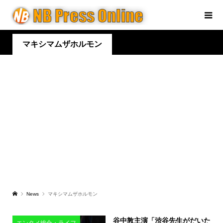
マキシマムザホルモン
News
マキシマムザホルモン
谷中敦主演「渋谷先生がだいた