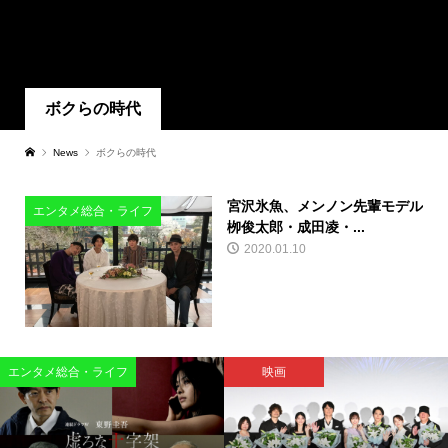
ボクらの時代
News
ボクらの時代
宮沢氷魚、メンノン先輩モデル
エンタメ総合・ライフ
栁俊太郎・成田凌・...
2020.01.10
エンタメ総合・ライフ
映画