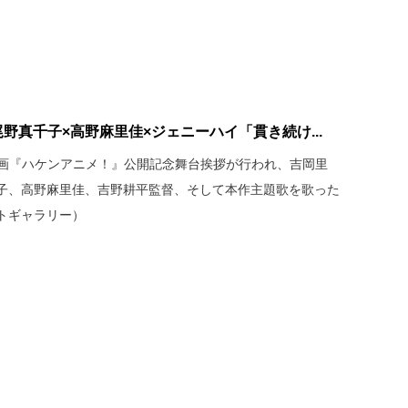
野真千子×高野麻里佳×ジェニーハイ「貫き続け...
、映画『ハケンアニメ！』公開記念舞台挨拶が行われ、吉岡里
子、高野麻里佳、吉野耕平監督、そして本作主題歌を歌った
トギャラリー）