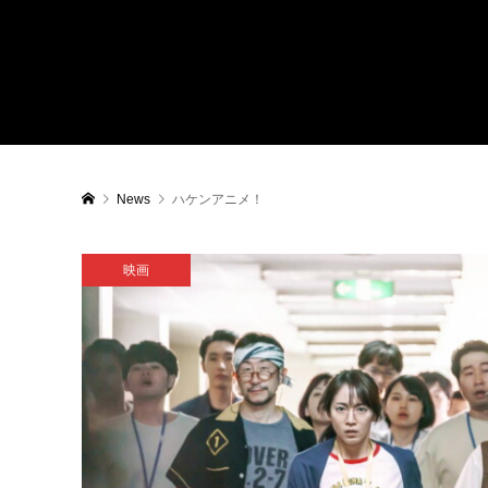
News
ハケンアニメ！
映画