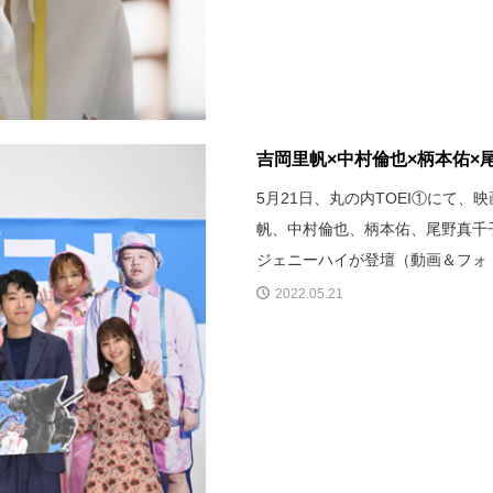
吉岡里帆×中村倫也×柄本佑×尾
5月21日、丸の内TOEI①にて
帆、中村倫也、柄本佑、尾野真千
ジェニーハイが登壇（動画＆フォ
2022.05.21