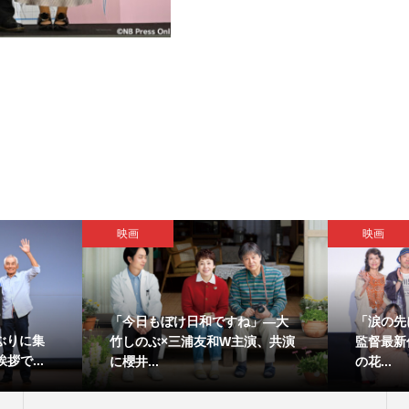
映画
映画
「今日もぼけ日和ですね」―大
「涙の先
ぶりに集
竹しのぶ×三浦友和W主演、共演
監督最新
拶で...
に櫻井...
の花...