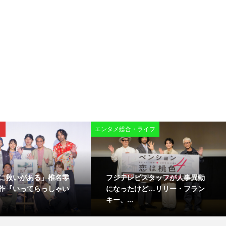
エンタメ総合・ライフ
に救いがある」椎名零
フジテレビスタッフが人事異動
作『いってらっしゃい
になったけど…リリー・フラン
キー、...