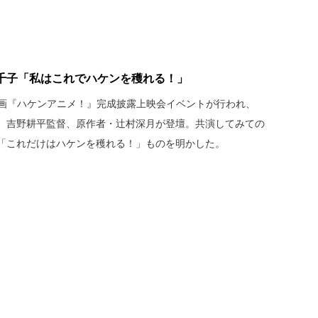
千子「私はこれでハケンを穫れる！」
、映画『ハケンアニメ！』完成披露上映会イベントが行われ、
、吉野耕平監督、原作者・辻村深月が登壇。共演してみての
「これだけはハケンを穫れる！」ものを明かした。