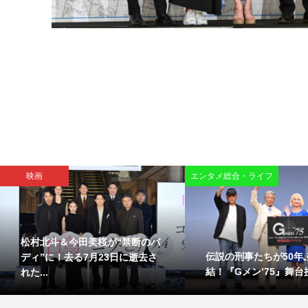
映画
エンタメ総合・ライフ
松村北斗＆今田美桜が“禁断のバ
伝説の刑事たちが50年
ディ”に！去る7月23日に逝去さ
結！『Gメン’75』舞台挨
れた...