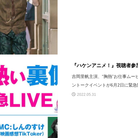
『ハケンアニメ！』視聴者参
吉岡里帆主演、“胸熱”お仕事ム
ントークイベントが6月2日に緊
2022.05.31