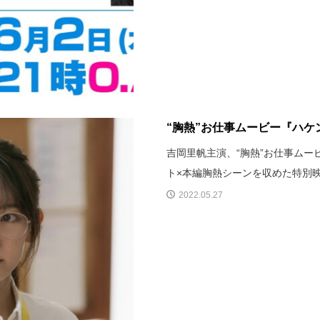
“胸熱”お仕事ムービー『ハ
吉岡里帆主演、“胸熱”お仕事ム
ト×本編胸熱シーンを収めた特別
2022.05.27