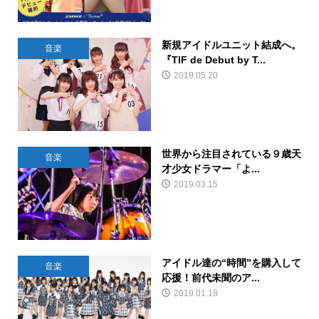
新規アイドルユニット結成へ。
音楽
『TIF de Debut by T...
2019.05.20
世界から注目されている９歳天
音楽
才少女ドラマー「よ...
2019.03.15
アイドル達の“時間”を購入して
音楽
応援！前代未聞のア...
2019.01.18