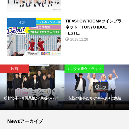
TIF×SHOWROOM×ツインプラ
音楽
ネット「TOKYO IDOL
FESTI...
2018.12.28
映画
エンタメ総合・ライフ
松村北斗＆今田美桜が“禁断のバデ...
伝説の刑事たちが50年ぶりに集結...
Newsアーカイブ